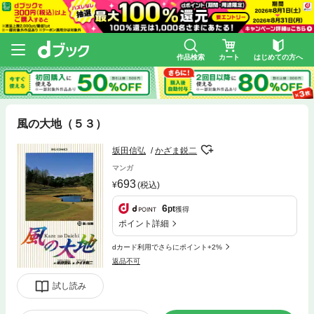
作品検索
カート
はじめての方へ
風の大地（５３）
坂田信弘
かざま鋭二
マンガ
693
(税込)
6
pt
獲得
ポイント詳細
dカード利用でさらにポイント+2%
返品不可
試し読み