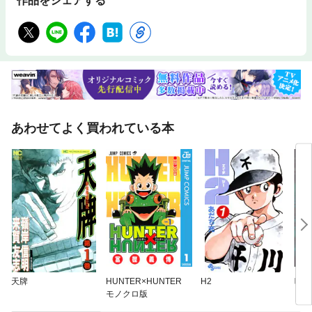
作品をシェアする
あわせてよく買われている本
天牌
HUNTER×HUNTER
H2
呪術
モノクロ版