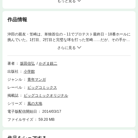
もっと見る
作品情報
沖田の親友・笠崎は、単独首位の－11でプロテスト最終日・18番ホールに
挑んでいた。1打目、2打目と完璧な球を打った笠崎……だが、その手から
クラブがこぼれ落ち、空気を裂くような絶叫が千成ゴルフクラブにこだま
する。観衆、プロテスト受験仲間、競技委員…誰もが笠崎のプロテストト
ップ合格を信じて疑わなかった。その矢先に、笠崎の胸部筋断裂が発覚す
る！！即刻の手術を必要とする程の重傷のため、プレーの途中棄権を医者
著者
坂田信弘
かざま鋭二
に勧められるが、躊躇することなく笠崎は断る。『一日でも早く、沖田と
出版社
小学館
同じティに立ちてえんだ！！』その強き思いに突き動かされ、笠崎は自ら
のゴルフボールを追い、一歩、また一歩、激痛に耐えながら18番ホールカ
ジャンル
青年マンガ
ップを目指す。果たして、ゴルフの神は笠崎に微笑むのか……さらに厳し
レーベル
ビッグコミックス
い試練を与えるのか……笠崎の魂を込めた戦いの結末は如何に！！
掲載誌
ビッグコミックオリジナル
シリーズ
風の大地
電子版配信開始日
2014/03/17
ファイルサイズ
59.20 MB