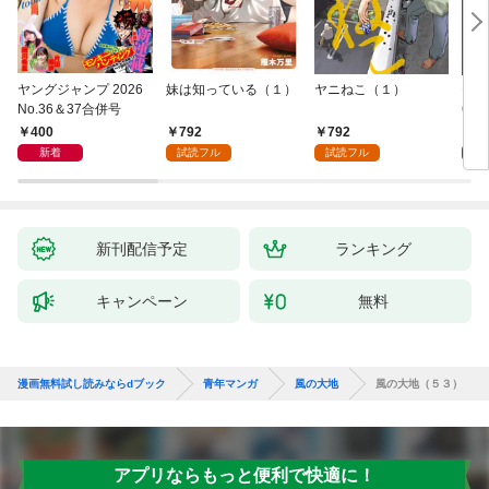
ヤングジャンプ 2026
妹は知っている（１）
ヤニねこ（１）
モー
No.36＆37合併号
6・3
日発
400
792
792
4
新着
試読フル
試読フル
新刊配信予定
ランキング
キャンペーン
無料
漫画無料試し読みならdブック
青年マンガ
風の大地
風の大地（５３）
アプリならもっと便利で快適に！