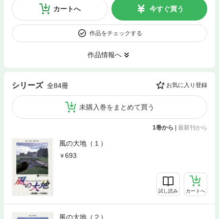
カートへ
今すぐ買う
作品をチェックする
作品情報へ
シリーズ
全84冊
お気に入り登録
未購入巻をまとめて買う
1巻から
|
最新刊から
風の大地（１）
693
試し読み
カートへ
風の大地（２）