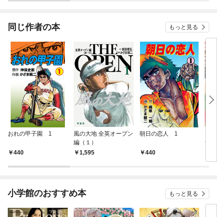
同じ作者の本
もっと見る
おれの甲子園 1
風の大地 全英オープン
朝日の恋人 1
ビッ
編（１）
ナル
22
440
1,595
440
4
小学館のおすすめ本
もっと見る