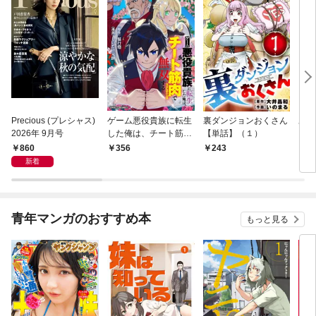
Precious (プレシャス)
ゲーム悪役貴族に転生
裏ダンジョンおくさん
あや
2026年 9月号
した俺は、チート筋肉
【単話】（１）
し夫
で無双する【単話】
倉で
860
356
243
1
（１）
る～
新着
青年マンガのおすすめ本
もっと見る