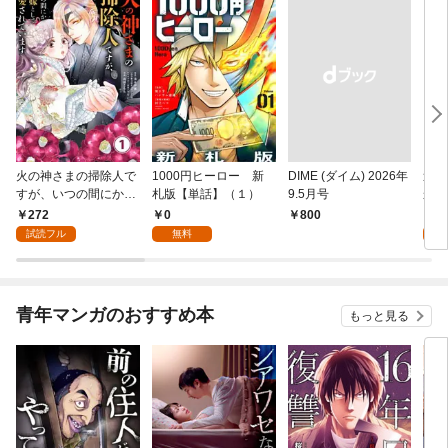
火の神さまの掃除人で
1000円ヒーロー 新
DIME (ダイム) 2026年
追放
すが、いつの間にか花
札版【単話】（１）
9.5月号
かつ
嫁として溺愛されてい
まへ
272
0
1
￥800
ます【単話】（１）
れで
試読フル
無料
試
（１
青年マンガのおすすめ本
もっと見る