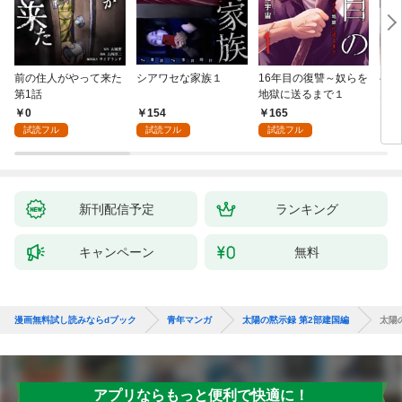
前の住人がやって来た
シアワセな家族１
16年目の復讐～奴らを
ベイ
第1話
地獄に送るまで１
エブ
版】
0
154
165
2
試読フル
試読フル
試読フル
新刊配信予定
ランキング
キャンペーン
無料
漫画無料試し読みならdブック
青年マンガ
太陽の黙示録 第2部建国編
太陽
アプリならもっと便利で快適に！