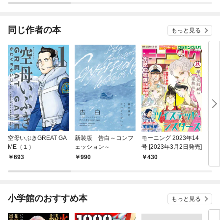
同じ作者の本
もっと見る
空母いぶきGREAT GA
新装版 告白～コンフ
モーニング 2023年14
サガ
ME（１）
ェッション～
号 [2023年3月2日発売]
（１
693
990
430
7
小学館のおすすめ本
もっと見る