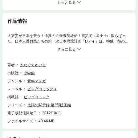
もっと見る
作品情報
大震災が日本を襲う！迫真の近未来英雄伝！震災で世界全土に散らばっ
た、日本人避難民たちの第一次日本帰還計画「Dデイ」は、柳舷一郎の指
揮で成功裡に幕を下ろそうとしていた。だがその矢先、不運な事故で人命
が失われた。「非武装不服従」を掲げるリーダー舷一郎の下す処断とは？
そしてその5年後、世界は異常気象の恒常化で慢性的食糧難に陥ってい
た。その中にあって舷一郎の再生特区日本は、大穀倉地帯として順調に国
著者
かわぐちかいじ
家の体を整えつつある。そこへ北から脱出してきた3人の若者は、三者三
出版社
小学館
様の事情を隠し持っていた。壮大なる近未来英雄叙事詩に、ついに新たな
る世代が登場！大震災で日本が真っ二つに割れる……ところから始まるこ
ジャンル
青年マンガ
のドラマを、もし映画化しようとしたらどれほど予算が掛かるでしょう
レーベル
ビッグコミックス
か。そしていくらお金を掛けても、これほどの迫真性が得られるでしょう
か。まさにコミックでこそ、かわぐちかいじだからこそ描き得る、極大ス
掲載誌
ビッグコミック
ケールの近未来ドラマです。
シリーズ
太陽の黙示録 第2部建国編
電子版配信開始日
2012/10/11
ファイルサイズ
40.46 MB