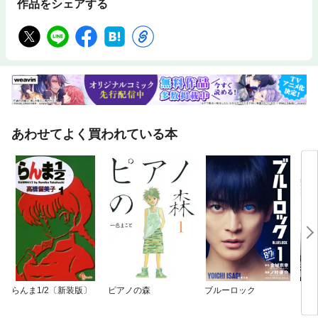
作品をシェアする
あわせてよく買われている本
らんま1/2〔新装版〕
ピアノの森
ブルーロック
［話