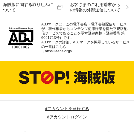
海賊版に関する取り組みに
お客さまのご利用端末から
ついて
の情報の外部送信について
ABJマークは、この電子書店・電子書籍配信サービス
が、著作権者からコンテンツ使用許諾を得た正規版配
信サービスであることを示す登録商標（登録番号 第
6091713号）です。
ABJマークの詳細、ABJマークを掲示しているサービス
の一覧はこちら
→
https://aebs.or.jp/
dアカウントを発行する
dアカウントログイン