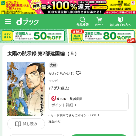
作品検索
カート
はじめての方へ
太陽の黙示録 第2部建国編（５）
完結
かわぐちかいじ
マンガ
759
(税込)
6
pt
獲得
ポイント詳細
dカード利用でさらにポイント+2%
返品不可
試し読み