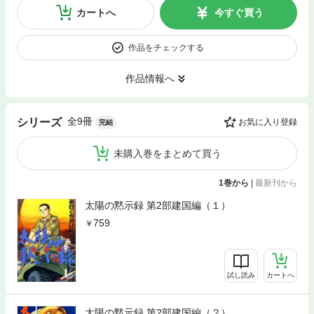
カートへ
今すぐ買う
作品をチェックする
作品情報へ
全9冊
シリーズ
お気に入り登録
完結
未購入巻をまとめて買う
1巻から
|
最新刊から
太陽の黙示録 第2部建国編（１）
759
試し読み
カートへ
太陽の黙示録 第2部建国編（２）