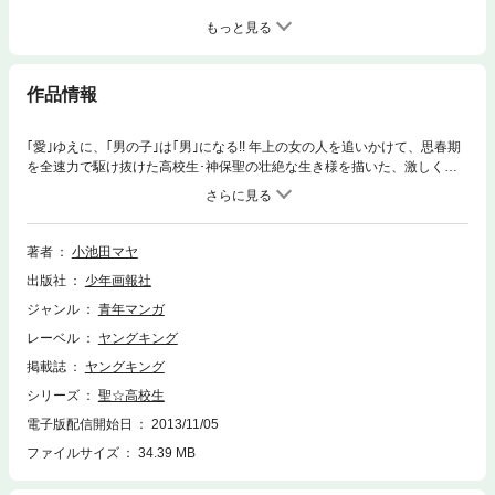
もっと見る
作品情報
｢愛｣ゆえに、｢男の子｣は｢男｣になる!! 年上の女の人を追いかけて、思春期
を全速力で駆け抜けた高校生･神保聖の壮絶な生き様を描いた、激しくも
切ない若盛りラヴ･ロマンス、狂おしいまでの｢愛｣のカタチがここに!!
著者
小池田マヤ
出版社
少年画報社
ジャンル
青年マンガ
レーベル
ヤングキング
掲載誌
ヤングキング
シリーズ
聖☆高校生
電子版配信開始日
2013/11/05
ファイルサイズ
34.39 MB