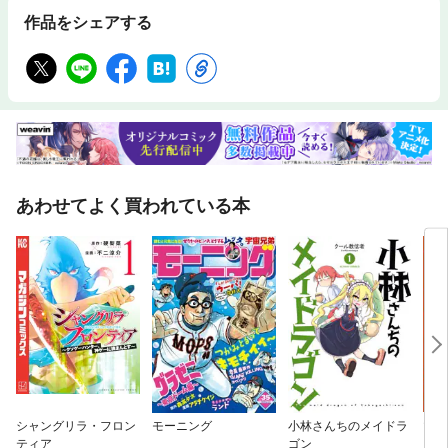
作品をシェアする
あわせてよく買われている本
シャングリラ・フロン
モーニング
小林さんちのメイドラ
マズ
ティア
ゴン
らし