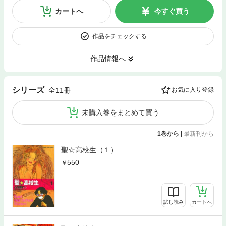
カートへ
今すぐ買う
作品をチェックする
作品情報へ
シリーズ
全11冊
お気に入り登録
未購入巻をまとめて買う
1巻から
|
最新刊から
聖☆高校生（１）
550
試し読み
カートへ