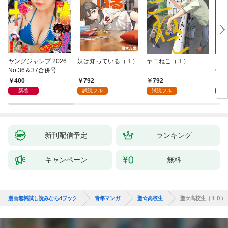
ヤングジャンプ 2026
妹は知っている（１）
ヤニねこ（１）
モー
No.36＆37合併号
6・3
日発
400
792
792
4
新着
試読フル
試読フル
新刊配信予定
ランキング
キャンペーン
無料
漫画無料試し読みならdブック
青年マンガ
聖☆高校生
聖☆高校生（１０）