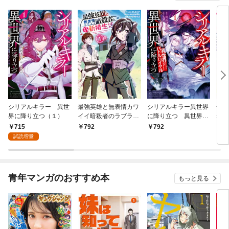
シリアルキラー 異世
最強英雄と無表情カワ
シリアルキラー異世界
一撃
界に降り立つ（１）
イイ暗殺者のラブラブ
に降り立つ 異世界バ
ねの
新婚生活 １巻
トルロイヤル1巻
715
792
792
8
試読増量
青年マンガのおすすめ本
もっと見る