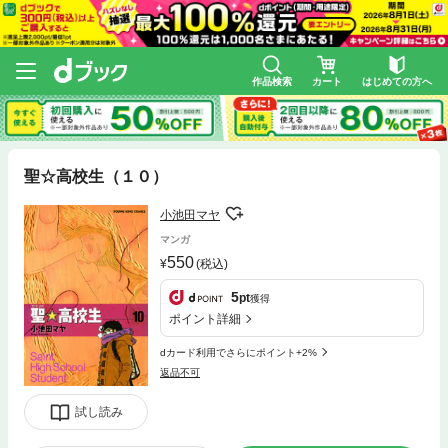
作品検索
カート
はじめての方へ
聖☆高校生（１０）
小池田マヤ
マンガ
550
(税込)
5
pt
獲得
ポイント詳細
dカード利用でさらにポイント+2%
返品不可
試し読み