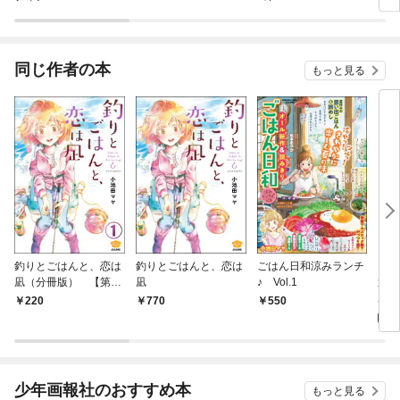
同じ作者の本
もっと見る
釣りとごはんと、恋は
釣りとごはんと、恋は
ごはん日和涼みランチ
いも
凪（分冊版） 【第1
凪
♪ Vol.1
運命
話】
5
220
770
550
少年画報社のおすすめ本
もっと見る