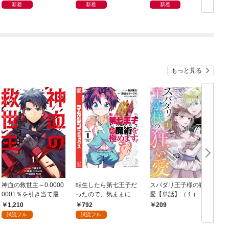
リ」
新着
新着
新着
もっと見る
神血の救世主～0.0000
転生したら第七王子だ
スパダリ王子様の狂い
0001％を引き当て最強
ったので、気ままに魔
愛【単話】（１）
へ～【電子書籍特典
術を極めます（１）
1,210
792
209
付】（１）
試読フル
試読フル