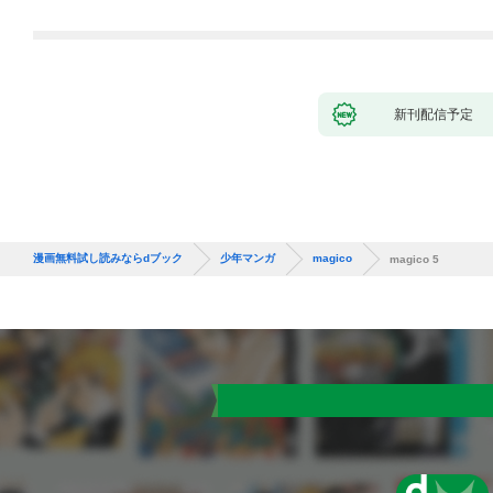
れて元パーティーメン
バーと世界に復讐＆
『ざまぁ！』します！
（１）
新刊配信予定
漫画無料試し読みならdブック
少年マンガ
magico
magico 5