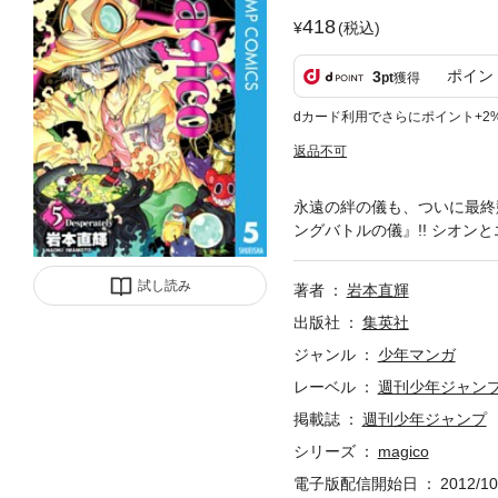
418
(税込)
ポイン
3
pt
獲得
dカード利用でさらにポイント+2
返品不可
永遠の絆の儀も、ついに最終
ングバトルの儀』!! シオン
試し読み
著者
岩本直輝
出版社
集英社
ジャンル
少年マンガ
レーベル
週刊少年ジャン
掲載誌
週刊少年ジャンプ
シリーズ
magico
電子版配信開始日
2012/10