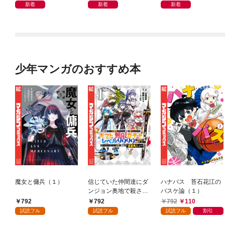
新着
新着
新着
少年マンガのおすすめ本
魔女と傭兵（１）
信じていた仲間達にダ
ハナバス 苔石花江の
ンジョン奥地で殺され
バスケ論（１）
かけたがギフト『無限
792
792
792
110
ガチャ』でレベル９９
試読フル
試読フル
試読フル
割引
９９の仲間達を手に入