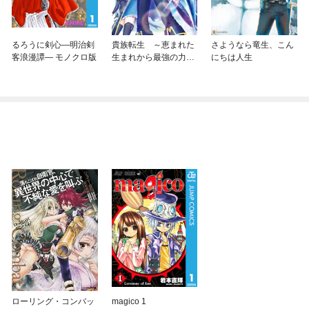
るろうに剣心—明治剣
貴族転生 ～恵まれた
さようなら竜生、こん
客浪漫譚— モノクロ版
生まれから最強の力を
にちは人生
得る～
ローリング・コンバッ
magico 1