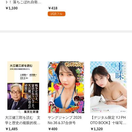
ト！ 落ちこぼれ自衛
官、異世界の中心で不
418
1,100
純な愛を叫ぶ
試読フル
大江健三郎を読む 文
ヤングジャンプ 2026
【デジタル限定 YJ PH
学と歴史の複眼的視点
No.36＆37合併号
OTO BOOK】十味写真
から
集「続・『ぽみ』！？
1,485
400
1,320