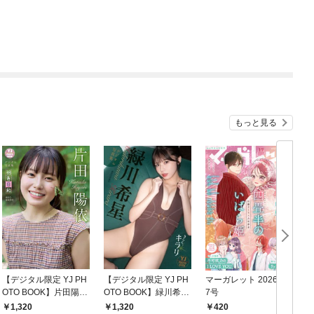
もっと見る
【デジタル限定 YJ PH
【デジタル限定 YJ PH
マーガレット 2026年1
グ
OTO BOOK】片田陽依
OTO BOOK】緑川希星
7号
6
写真集「羽色日和」
写真集「きらら、キラ
1,320
1,320
420