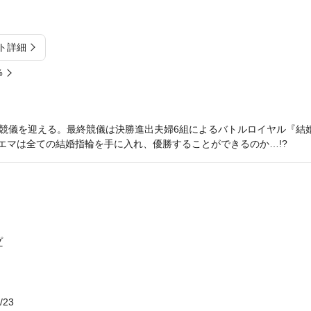
ト詳細
%
競儀を迎える。最終競儀は決勝進出夫婦6組によるバトルロイヤル『結婚指
とエマは全ての結婚指輪を手に入れ、優勝することができるのか…!?
プ
/23