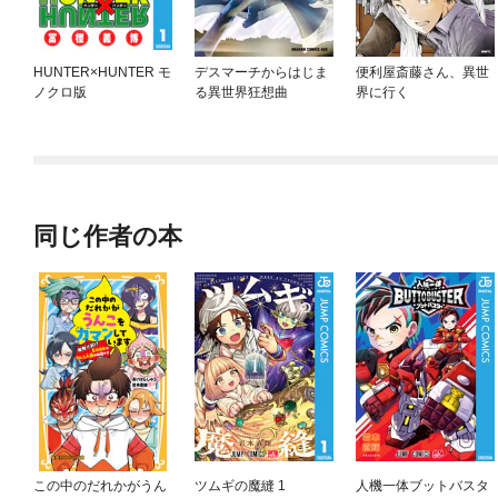
HUNTER×HUNTER モ
デスマーチからはじま
便利屋斎藤さん、異世
ノクロ版
る異世界狂想曲
界に行く
同じ作者の本
この中のだれかがうん
ツムギの魔縫 1
人機一体ブットバスタ