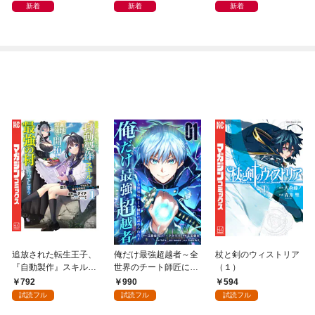
どこでもトレイン・ベ
新着
新着
新着
トナム篇」
追放された転生王子、
俺だけ最強超越者～全
杖と剣のウィストリア
『自動製作』スキルで
世界のチート師匠に認
（１）
領地を爆速で開拓し最
められた～【単行本】
792
990
594
強の村を作ってしまう
（１）
試読フル
試読フル
試読フル
～最強クラフトスキル