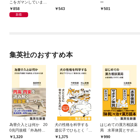
こをガマンしていま
ー
す 爆発寸前！？ ５
858
543
501
時間目はうんこ人狼の
新着
時間です
集英社のおすすめ本
為替介入とは何か 20
犬の性格を科学する
はじめての漢方相談薬
0兆円規模「外為特
遺伝子でひもとく「最
局 水草体質とサボテ
会」が生まれた謎
良の友」の進化
ン体質
1,320
1,375
990