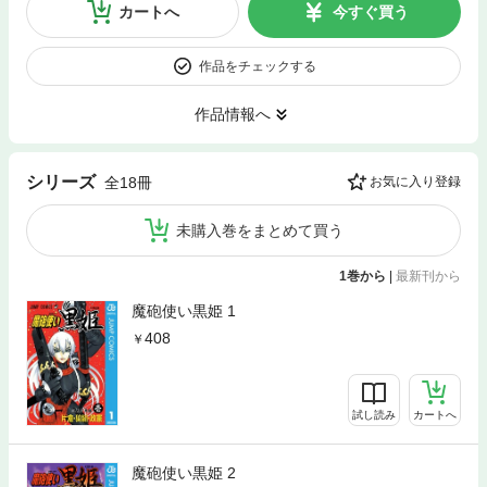
カートへ
今すぐ買う
作品をチェックする
作品情報へ
シリーズ
全18冊
お気に入り登録
未購入巻をまとめて買う
1巻から
|
最新刊から
魔砲使い黒姫 1
408
試し読み
カートへ
魔砲使い黒姫 2