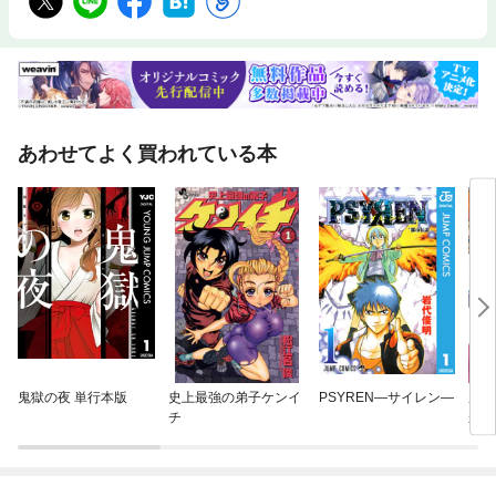
あわせてよく買われている本
鬼獄の夜 単行本版
史上最強の弟子ケンイ
PSYREN—サイレン—
農民
チ
か上
くな
ク）