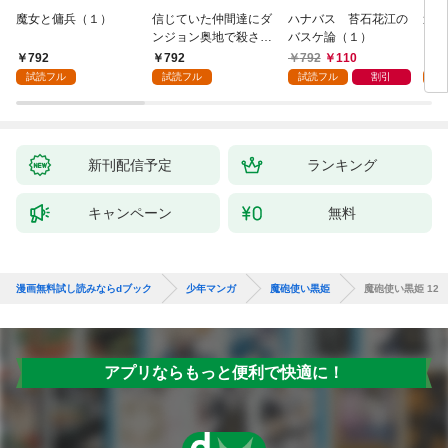
魔女と傭兵（１）
信じていた仲間達にダ
ハナバス 苔石花江の
追放
ンジョン奥地で殺され
バスケ論（１）
『自
かけたがギフト『無限
領地
792
792
792
110
7
ガチャ』でレベル９９
強の
試読フル
試読フル
試読フル
割引
試
９９の仲間達を手に入
～最
れて元パーティーメン
で始
バーと世界に復讐＆
拓ス
『ざまぁ！』します！
（１
（１）
新刊配信予定
ランキング
キャンペーン
無料
漫画無料試し読みならdブック
少年マンガ
魔砲使い黒姫
魔砲使い黒姫 12
アプリならもっと便利で快適に！