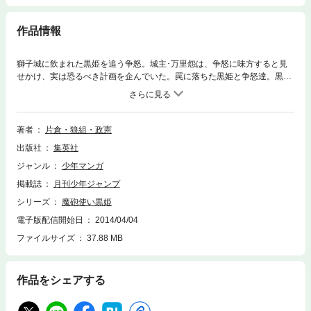
作品情報
獅子城に飲まれた黒姫を追う争怒。城主･万里怨は、争怒に味方すると見
せかけ、実は恐るべき計画を企んでいた。罠に落ちた黒姫と争怒達。黒姫
は共闘を提案するが、復讐に拘る争怒は拒絶、黒姫へと襲いかかるが!?
著者
片倉・狼組・政憲
出版社
集英社
ジャンル
少年マンガ
掲載誌
月刊少年ジャンプ
シリーズ
魔砲使い黒姫
電子版配信開始日
2014/04/04
ファイルサイズ
37.88 MB
作品をシェアする