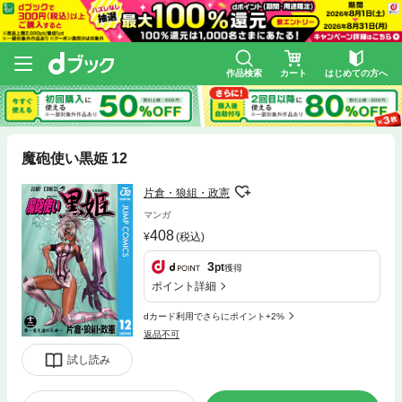
作品検索
カート
はじめての方へ
魔砲使い黒姫 12
片倉・狼組・政憲
マンガ
408
(税込)
3
pt
獲得
ポイント詳細
dカード利用でさらにポイント+2%
返品不可
試し読み