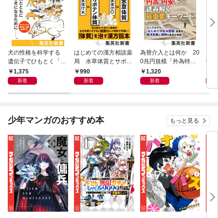
犬の性格を科学する
はじめての漢方相談薬
為替介入とは何か 20
大江
遺伝子でひもとく「最
局 水草体質とサボテ
0兆円規模「外為特
学と
良の友」の進化
ン体質
会」が生まれた謎
から
1,375
990
1,320
1,
新着
新着
新着
少年マンガのおすすめ本
もっと見る