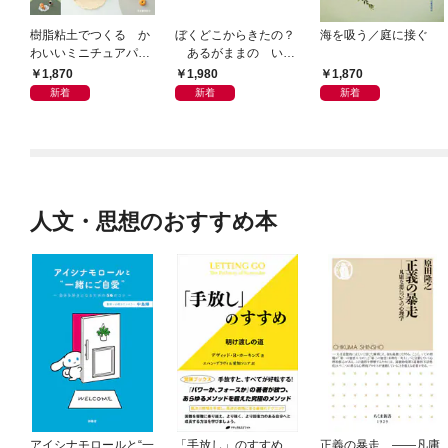
樹脂粘土でつくる か
ぼくどこからきたの？
海を吸う／庭に接ぐ
わいいミニチュアパ
あるがままの いの
ン ベーキングパウダ
ちのはなし。ごまかし
1,870
1,980
1,870
ーでふっくらふくら
なし、さしえつき。
新着
新着
新着
む！ 電子レンジで乾
燥タイム短縮！
人文・思想のおすすめ本
アイシナモロールと“一
「手放し」のすすめ
正義の暴走 ――凡庸