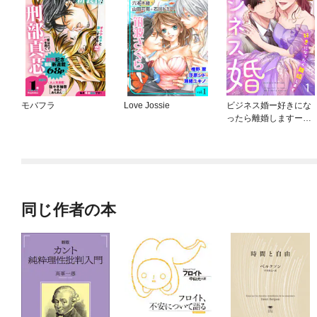
モバフラ
Love Jossie
ビジネス婚ー好きにな
ったら離婚しますー
【ページ版】
同じ作者の本