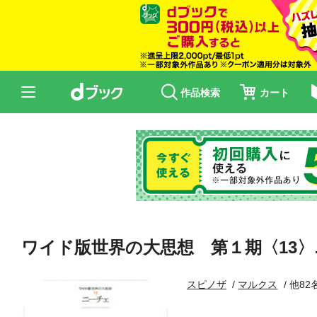
作品検索
カート
ワイド版世界の大思想 第１期〈13
スピノザ
マルクス
他82