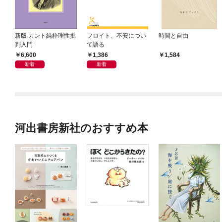
新版 カント純粋理性批
フロイト、不安につい
時間と自由
判入門
て語る
6,600
1,386
1,584
新着
新着
河出書房新社のおすすめ本