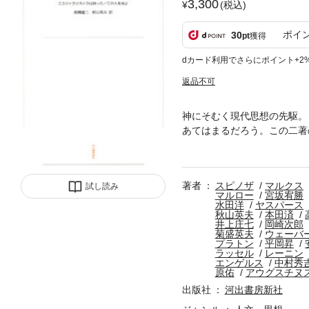
3,300
(税込)
ポイ
30
pt
獲得
dカード利用でさらにポイント+2
返品不可
神にそむく現代思想の先駆。
あてはまるだろう。この二著
が、詩と思想の一体化として
書籍は、オンデマンド本「ワ
著者
スピノザ
マルクス
試し読み
マルロー
宮坂宥勝
水田洋
ヤスパース
秋山英夫
本田済
井上庄七
岡崎次郎
菊盛英夫
ウェーバ
プラトン
平岡昇
ラッセル
レーニン
エンゲルス
中村秀
原佑
アウグスチヌ
出版社
河出書房新社