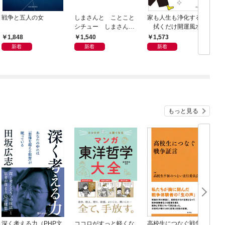
戦争と五人の女
しまさんと ことこと
家も人生も浄化する！
シチュー しまさんク
拭くだけ開運風水
ッキングえほん
悪運をぬぐい取る！
1,848
1,540
1,573
新着
新着
新着
もっと見る
深く考える力（PHP文
ココロがすっと軽くな
高校生につなぐ戦争証