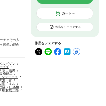
カートへ
作品をチェックする
ーチェその人に
作品をシェアする
ェ哲学の理念
見よ※この電子
ベルグソン
ッブズ
坂田徳男
高橋健二
モンテーニュ
志波一富
太郎
ミル
行蔵
山本信
中村雄二郎