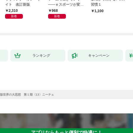
イト 改訂新版
――ｅスポーツが変え
習慣１
る教育とキャリア
2,310
968
1,100
新着
新着
ランキング
キャンペーン
版世界の大思想 第１期〈13〉ニーチェ
アプリならもっと便利で快適に！