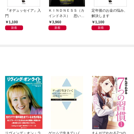
『オデュッセイア』入
ＫＩＮＤＮＥＳＳ（カ
定年後のお金の悩み、
門
インドネス） 思いや
解決します
りと優しさで世界を変
1,100
3,960
1,100
える
新着
新着
新着
リヴィング・オン・ラ
ゲームで生きていく
まんがでわかる7つの