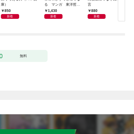
庫）
る マンガ 東洋哲学
言
大全
850
1,430
880
新着
新着
新着
無料