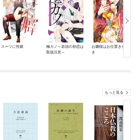
スーツに性癖
極カノ～若頭の初恋は
お嬢様はお仕置きが好
取扱注意～
き
もっと見る