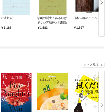
方法叙説
悲劇の誕生：あるいは
日本仏教のこころ
ギリシア精神と悲観論
1,188
1,683
1,397
もっと見る