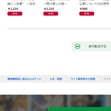
緒にご自愛” ～自分を
―明け渡しの道―
な悪についての心理学
好きになるための56の
1,210
2,310
990
コツ～
新着
新着
新着
新刊配信予定
漫画無料試し読みならdブック
人文・思想
ワイド版世界の大思想
ワイド