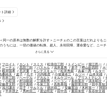
ント詳細
%
＜同一の原本は無数の解釈を許す＞ニーチェのこの言葉はだれよりもニ
のうちには、一切の価値の転換、超人、永却回帰、運命愛など、ニーチ
結晶している。〈収録タイトル〉こうツァラツストラは語った/この人を
イド版世界の大思想」を底本としております。
フロイト
カント
スミス
松浪信三郎
トインビー
堀江邑一
ニーチェ
高田三郎
パスカル
浅井真男
老子
樫山欽四郎
ホ
根岸国孝
毛沢東
モンテスキュー
松井秀親
高峯一愚
ルター
高桑純夫
孟子
孔子
川内唯彦
小場瀬卓三
ルソー
山本光雄
市井三郎
ヘーゲル
デカルト
キルケゴール
アリストテレス
ー
小松清
村治能就
三浦和男
ベーコン
多田英次
清永昭次
安藤彦太郎
田中真晴
今泉三良
高島善哉
服部英次郎
田中美知
浅川謙次
荘子
サルトル
徳沢得二
安藤英治
木村英一
阿部
吉
平井啓之
秀村欣二
渡辺照宏
田中浩
重田英世
長谷部文雄
ス