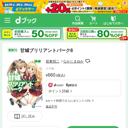
作品検索
カート
はじめての方へ
甘城ブリリアントパーク8
最新刊
賀東招二
なかじまゆか
ノベル
660
(税込)
6
pt
獲得
ポイント詳細
dカード利用でさらにポイント+2%
返品不可
試し読み