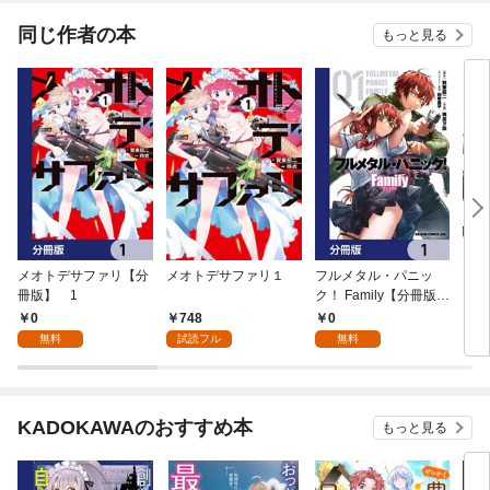
同じ作者の本
もっと見る
メオトデサファリ【分
メオトデサファリ１
フルメタル・パニッ
フル
冊版】 1
ク！ Family【分冊版】
ク！ 
1
0
748
0
7
無料
試読フル
無料
KADOKAWAのおすすめ本
もっと見る