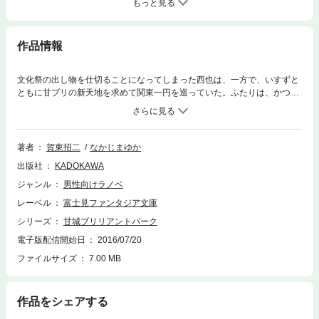
もっと見る
作品情報
文化祭の出し物を仕切ることになってしまった西也は、一方で、いすずと
ともに甘ブリの新天地を求めて関東一円を巡っていた。ふたりは、かつて
テーマパークだった廃墟に行き着くのだが、そこで衝撃の事実が判明し!?
著者
賀東招二
なかじまゆか
出版社
KADOKAWA
ジャンル
男性向けラノベ
レーベル
富士見ファンタジア文庫
シリーズ
甘城ブリリアントパーク
電子版配信開始日
2016/07/20
ファイルサイズ
7.00 MB
作品をシェアする