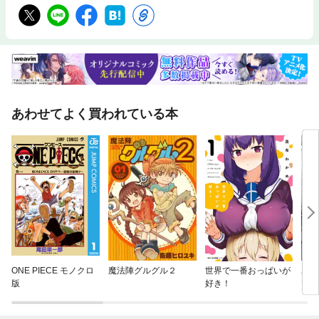
あわせてよく買われている本
ONE PIECE モノクロ
魔法陣グルグル２
世界で一番おっぱいが
わた
版
好き！
でい