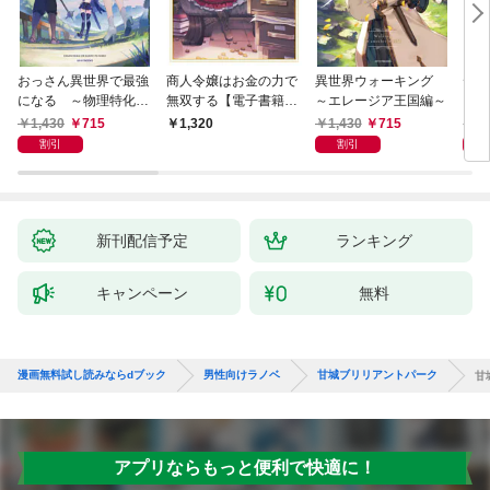
おっさん異世界で最強
商人令嬢はお金の力で
異世界ウォーキング
デス
になる ～物理特化の
無双する【電子書籍限
～エレージア王国編～
る異
覚醒者～
定書き下ろしSS付
1,430
715
1,430
715
1,
1,320
き】
割引
割引
新刊配信予定
ランキング
キャンペーン
無料
漫画無料試し読みならdブック
男性向けラノベ
甘城ブリリアントパーク
甘
アプリならもっと便利で快適に！