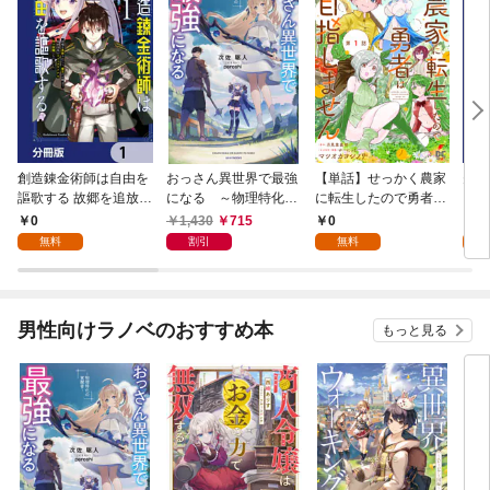
創造錬金術師は自由を
おっさん異世界で最強
【単話】せっかく農家
夫は
謳歌する 故郷を追放さ
になる ～物理特化の
に転生したので勇者は
【分
れたら、魔王のお膝元
覚醒者～
目指しません【第1
0
1,430
715
0
0
で超絶効果のマジック
話】
無料
割引
無料
アイテム作り放題にな
りました【分冊版】
1
男性向けラノベのおすすめ本
もっと見る