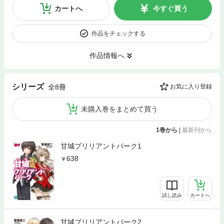
カートへ
今すぐ買う
作品をチェックする
作品情報へ
シリーズ
全8冊
お気に入り登録
未購入巻をまとめて買う
1巻から
|
最新刊から
甘城ブリリアントパーク1
638
試し読み
カートへ
甘城ブリリアントパーク2