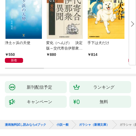
浄土ヶ浜の天使
変化（へんげ） 決定
手下は犬だけ
マリ
版～交代寄合伊那衆異
聞（1）～
550
1,
880
814
新着
新刊配信予定
ランキング
キャンペーン
無料
漫画無料試し読みならdブック
小説一般
ガラシャ（新潮文庫）
ガラシャ（