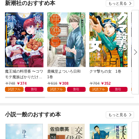
新潮社のおすすめ本
もっと見る
魔王城の料理番 〜コワ
鹿楓堂よついろ日和
クマ撃ちの女 1巻
俺の
モテ魔族ばかりだけ
1巻
ンビ
ど、ホワイトな職場で
る 
748
374
616
308
704
352
7
す〜 1巻
試読フル
割引
試読フル
割引
試読フル
割引
試
小説一般のおすすめ本
もっと見る