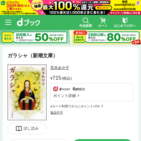
作品検索
カート
はじめての方へ
ガラシャ（新潮文庫）
宮木あや子
715
(税込)
6
pt
獲得
ポイント詳細
dカード利用でさらにポイント+2%
返品不可
試し読み