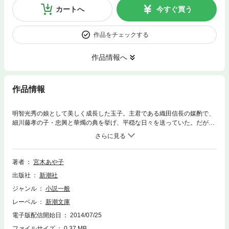
カートへ
今すぐ買う
作品をチェックする
作品情報へ
作品情報
明智光秀の娘として美しく成長した玉子。主君である織田信長の媒酌で、
細川藤孝の子・忠興と華燭の典を挙げ、平穏な日々を送っていた。だが、
突如発生した本能寺の変。実父の犯した罪により蟄居を命じられた玉子
は、幽閉先で出会った男に惹かれてしまう。愛の何たるかも知らず妻とな
った女を苦しめる恋の業火──。絶世の美女と謳われた細川ガラシャの人
生を描く華麗なる戦国純愛絵巻。
著者
宮木あや子
出版社
新潮社
ジャンル
小説一般
レーベル
新潮文庫
電子版配信開始日
2014/07/25
ファイルサイズ
0.37 MB