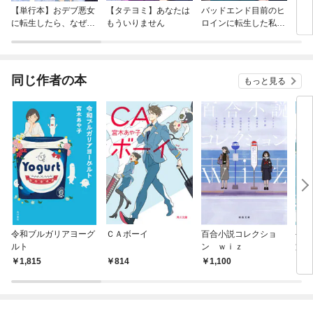
【単行本】おデブ悪女
【タテヨミ】あなたは
バッドエンド目前のヒ
【タ
に転生したら、なぜか
もういりません
ロインに転生した私、
リ〜
ラスボス王子様に執着
今世では恋愛するつも
されています
りがチートな兄が離し
てくれません！？@C
OMIC
同じ作者の本
もっと見る
令和ブルガリアヨーグ
ＣＡボーイ
百合小説コレクショ
手の
ルト
ン ｗｉｚ
文庫
1,815
814
1,100
7