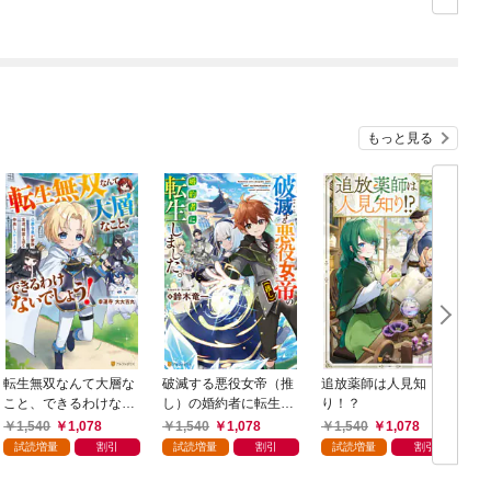
寝取りチャラ男に転生
転生陰陽師、うっかり
したけど、俺は絶対に
超級呪物を配信したら
寝取ったりしない！～
伝説になった1
1
もっと見る
転生無双なんて大層な
破滅する悪役女帝（推
追放薬師は人見知
こと、できるわけない
し）の婚約者に転生し
り！？
でしょう！ 公爵令息
ました。
1,540
1,078
1,540
1,078
1,540
1,078
が家族、友達、精霊と
試読増量
割引
試読増量
割引
試読増量
割引
送る仲良しスローライ
フ