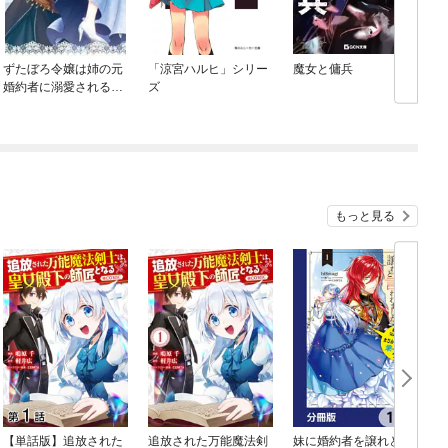
ずたぼろ令嬢は姉の元
「涼宮ハルヒ」シリー
魔女と傭兵
婚約者に溺愛される
ズ
（ノベル）
もっと見る
【単話版】追放された
追放された万能魔法剣
妹に婚約者を譲れと言