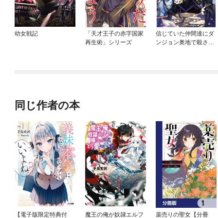
幼女戦記
「天才王子の赤字国家
信じていた仲間達にダ
再生術」シリーズ
ンジョン奥地で殺され
かけたがギフト『無限
ガチャ』でレベル9999
の仲間達を手に入れて
元パーティーメンバー
と世界に復讐＆『ざま
ぁ！』します！
同じ作者の本
【電子版限定特典付
魔王の俺が奴隷エルフ
薬売りの聖女【分冊