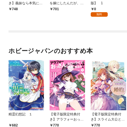
き】義妹なら本気にな
を嫁にしたんだが、ど
版】 1
ってもいいよね？1
う愛でればいい？1
0
748
701
無料
ホビージャパンのおすすめ本
精霊幻想記 １
【電子版限定特典付
【電子版限定特典付
き】アラフォーおっさ
き】スライム大公と没
んはスローライフの夢
落令嬢のあんがい幸せ
682
770
770