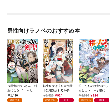
を見るか？1
な婚約1
男性向けラノベのおすすめ本
片田舎のおっさん、剣
転生皇女は冷酷皇帝陛
拾ったものは大切にし
聖になる 1 ～ただ
下に溺愛されるが夢は
ましょう ～子狼に気
の田舎の剣術師範だっ
冒険者です！
に入られた男の転移物
1,430
1,320
924
1,320
924
たのに、大成した弟子
語～
試読フル
試読フル
割引
試読フル
割引
たちが俺を放ってくれ
ない件～