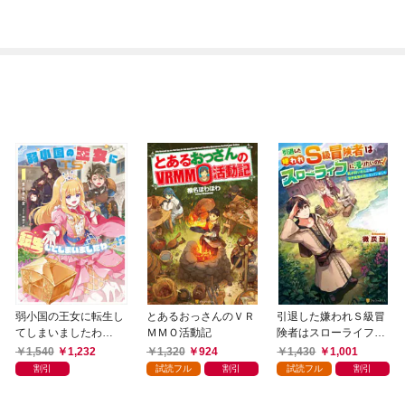
然10年前の世界に戻っ
たので全てをやり直
す！1
弱小国の王女に転生し
とあるおっさんのＶＲ
引退した嫌われＳ級冒
てしまいましたわ
ＭＭＯ活動記
険者はスローライフに
～！？ 1巻
浸りたいのに！ 気が
1,540
1,232
1,320
924
1,430
1,001
付いたら辺境が世界最
割引
試読フル
割引
試読フル
割引
強の村になっていまし
た