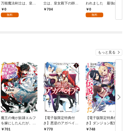
万能魔法剣士は、皇女
士は、皇女殿下の師匠
われました 最強の竜
殿下の師匠となる@C
となる@COMIC 第1巻
に気に入られてまさか
0
0
704
OMIC 第1話
の王国乗っ取り？【分
無料
無料
冊版】 1
もっと見る
魔王の俺が奴隷エルフ
【電子版限定特典付
【電子版限定特典付
を嫁にしたんだが、ど
き】悪逆のアガペイア
き】ダンジョン配信者
う愛でればいい？1
1 ～恋愛RPG最強の
を救って大バズりした
701
770
748