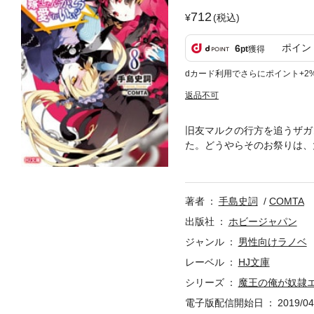
712
(税込)
ポイン
6
pt
獲得
dカード利用でさらにポイント+2
返品不可
旧友マルクの行方を追うザガ
た。どうやらそのお祭りは、
バルバロス、脳天気にも遊び
かに追われており、どうやら
調の第8巻！
著者
手島史詞
COMTA
出版社
ホビージャパン
ジャンル
男性向けラノベ
レーベル
HJ文庫
シリーズ
魔王の俺が奴隷
電子版配信開始日
2019/04