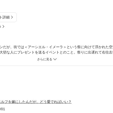
ト詳細
%
ンだが、街では＜アーシエル・イメーラ＞という祭に向けて浮かれた空
大切な人にプレゼントを送るイベントとのこと。祭りに出遅れて右往左
にくるステラとアルシエラ。そしてなぜか黒猫の姿になってしまった黒
この事件もまた＜魔王＞が関わっている様子で――。大人気ラブコメフ
エルフを嫁にしたんだが、どう愛でればいい？
/01