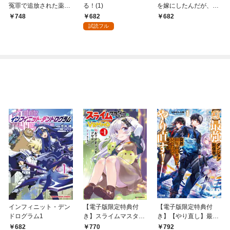
冤罪で追放された薬師
る！(1)
を嫁にしたんだが、ど
は、辺境の地で幸せを
う愛でればいい？1
682
748
682
掴む～
試読フル
インフィニット・デン
【電子版限定特典付
【電子版限定特典付
ドログラム1
き】スライムマスター
き】【やり直し】最強
ちゃんのVRMMO1
ダンジョン配信者！ 突
682
770
792