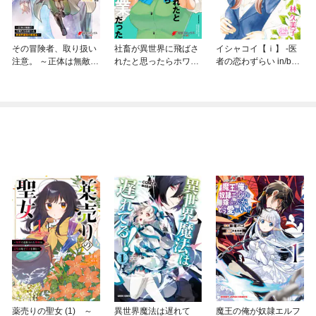
その冒険者、取り扱い
社畜が異世界に飛ばさ
イシャコイ【ｉ】 -医
注意。 ～正体は無敵の
れたと思ったらホワイ
者の恋わずらい in/bou
下僕たちを統べる異世
ト企業だった
nd-
界最強の魔導王～
薬売りの聖女 (1) ～
異世界魔法は遅れて
魔王の俺が奴隷エルフ