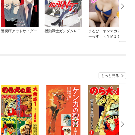
警視庁アウトサイダー
機動戦士ガンダムＮＴ
まるぴ ヤンマガアザ
ーっす！＜ＹＭ２０２
２年４０号未公開カッ
ト＞ ヤンマガデジタ
ル写真集
もっと見る