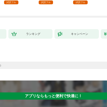
殴って生きる事にしま
試読フル
試読フル
試読フル
した。１
ランキング
キャンペーン
)
アプリならもっと便利で快適に！