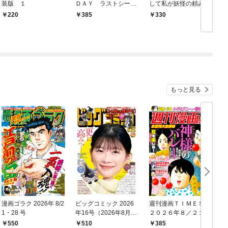
装版 １
ＤＡＹ ラストシーズ
して私が妖怪の頼みを
ン 新装版 １
聞かなきゃいけない
220
385
330
の！？ 第一話 火取
り魔の怪
もっと見る
漫画ゴラク 2026年 8/2
ビッグコミック 2026
週刊漫画ＴＩＭＥＳ
1・28 号
年16号（2026年8月7
２０２６年８／２１・
日発売）
２８合併号
550
510
385