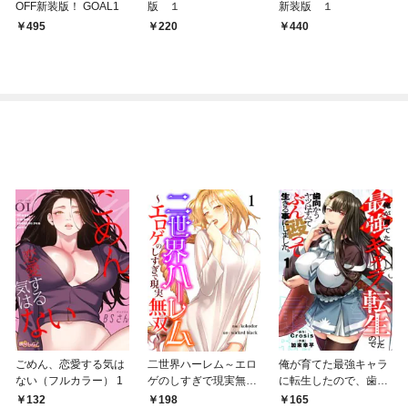
OFF新装版！ GOAL1
版 １
新装版 １
495
220
440
ごめん、恋愛する気は
二世界ハーレム～エロ
俺が育てた最強キャラ
ない（フルカラー） 1
ゲのしすぎで現実無双
に転生したので、歯向
～１
かうヤツはすべてぶん
132
198
165