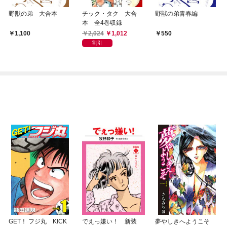
野獣の弟 大合本
チック・タク 大合
野獣の弟青春編
本 全4巻収録
2,024
1,012
1,100
550
割引
GET！ フジ丸 KICK
でえっ嫌い！ 新装
夢やしきへようこそ