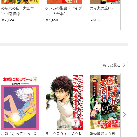
のら犬の丘 大合本1
ケンカの聖書（バイブ
のら犬の丘(1)
チ
1～4巻収録
ル）大合本1
2,024
1,650
506
もっと見る
お婿になって～っ 新
ＢＬＯＯＤＹ ＭＯＮ
妖怪魔混大百科 どう