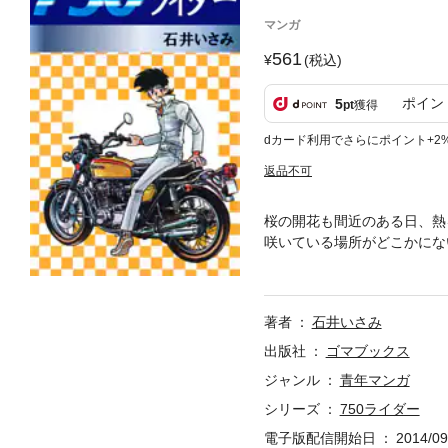
マンガ
561
(税込)
ポイン
5
pt
獲得
dカード利用でさらにポイント+2
返品不可
桜の開花も間近のある日、熱
咲いている場所がどこかにな
いというその女性。桜の開花
を走らせる。桜の花を無事に
著者
石井いさみ
出版社
ゴマブックス
ジャンル
青年マンガ
シリーズ
750ライダー
電子版配信開始日
2014/09