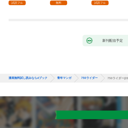
試読フル
無料
試読フル
新刊配信予定
漫画無料試し読みならdブック
青年マンガ
750ライダー
750ライダー(20