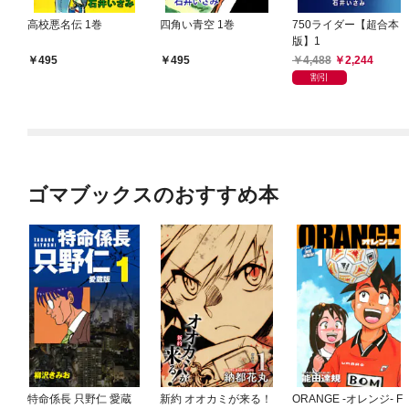
高校悪名伝 1巻
四角い青空 1巻
750ライダー【超合本
版】1
4,488
2,244
495
495
割引
ゴマブックスのおすすめ本
特命係長 只野仁 愛蔵
新約 オオカミが来る！
ORANGE -オレンジ- F