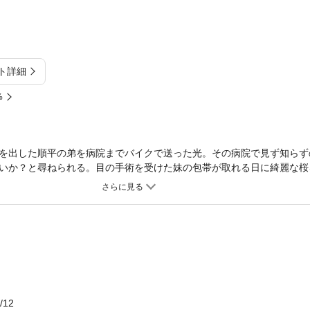
ト詳細
%
を出した順平の弟を病院までバイクで送った光。その病院で見ず知らず
いか？と尋ねられる。目の手術を受けた妹の包帯が取れる日に綺麗な桜
にはまだ早い東京都内。静岡の三島では桜が咲いているということを聞
持ち帰ることができるのか！？
/12