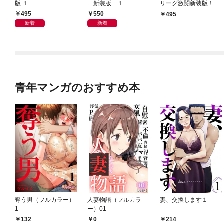
版 １
新装版 １
リーグ激闘新装版！ 第
１巻
495
550
495
新着
新着
青年マンガのおすすめ本
奪う男（フルカラー）
人妻物語（フルカラ
妻、交換します１
1
ー）01
132
0
214