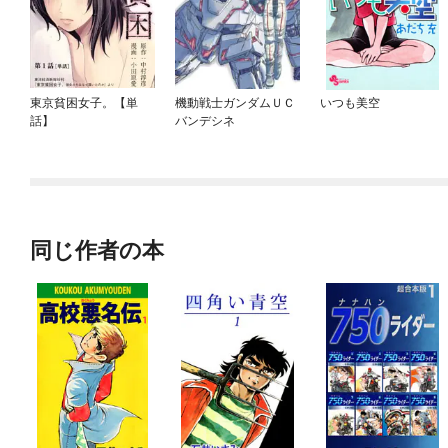
東京貧困女子。【単
機動戦士ガンダムＵＣ
いつも美空
話】
バンデシネ
同じ作者の本