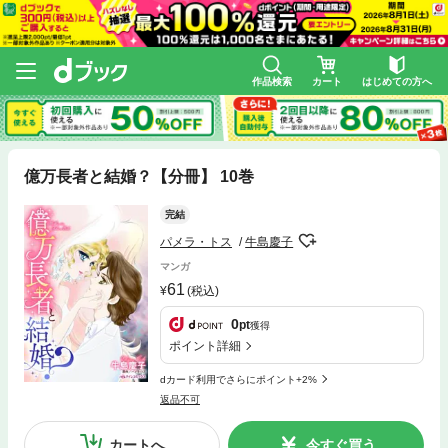
作品検索
カート
はじめての方へ
億万長者と結婚？【分冊】 10巻
完結
パメラ・トス
牛島慶子
マンガ
61
(税込)
0
pt
獲得
ポイント詳細
dカード利用でさらにポイント+2%
返品不可
カートへ
今すぐ買う