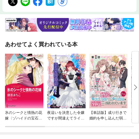
あわせてよく買われている本
氷のシークと情熱の花
夜這いを決意した令嬢
【単話版】成り行きで
身代
嫁〈ゾハイドの宝石〉
ですが間違えてライバ
婚約を申し込んだ弱気
皇帝
【分冊】
ル侯爵弟のベッドにも
貧乏令嬢ですが、何故
らえ
ぐりこんでしまいまし
か次期公爵様に溺愛さ
た 【連載版】
れて囚われています@