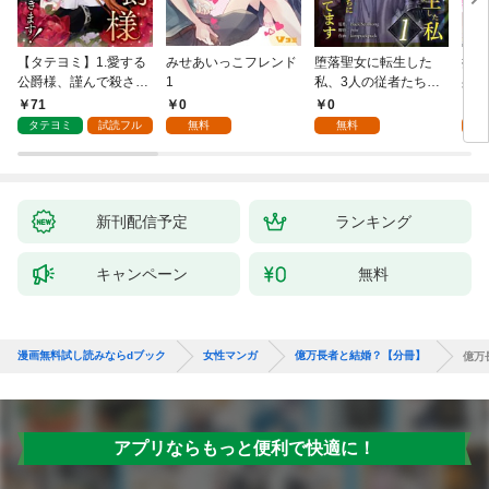
【タテヨミ】1.愛する
みせあいっこフレンド
堕落聖女に転生した
授か
公爵様、謹んで殺させ
1
私、3人の従者たちに
身籠
ていただきます！
抱かれて困ってます 第
して
71
0
0
2
1話
タテヨミ
試読フル
無料
無料
試
新刊配信予定
ランキング
キャンペーン
無料
漫画無料試し読みならdブック
女性マンガ
億万長者と結婚？【分冊】
億万
アプリならもっと便利で快適に！