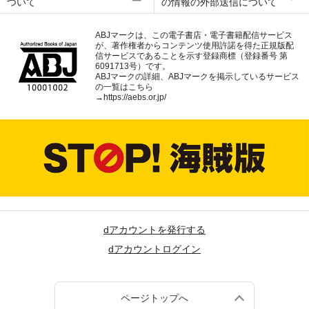
ついて
の情報の外部送信について
ABJマークは、この電子書店・電子書籍配信サービス
が、著作権者からコンテンツ使用許諾を得た正規版配
信サービスであることを示す登録商標（登録番号 第
6091713号）です。
ABJマークの詳細、ABJマークを掲示しているサービス
の一覧はこちら
→
https://aebs.or.jp/
dアカウントを発行する
dアカウントログイン
ページトップへ