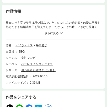
作品情報
教会の控え室でサラは思い悩んでいた。幼なじみの婚約者との愛に不安を
抱えたまま結婚式当日を迎えてしまったから。その時、いきなり見知らぬ
男が乱入してきた。混乱と心労から気を失ったサラが次に目覚めたとき、
彼女は高級車のなかにいた。ライアンと名乗った彼は、なぜかサラのこと
をジェシカと呼び「僕は君の婚約者だ」と告げた。なんてこと…私はきっ
と人違いで誘拐されたんだわ！ 誤解を解けないまま、サラを乗せた車は彼
著者
パメラ・トス
牛島慶子
の所有する山荘に向かっていった。
出版社
SBCr
ジャンル
女性マンガ
レーベル
ハーレクインコミックス
シリーズ
億万長者と結婚？【分冊】
電子版配信開始日
2022/04/15
ファイルサイズ
2.39 MB
作品をシェアする