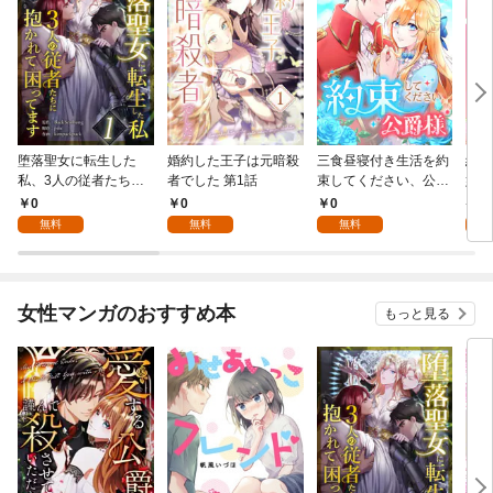
堕落聖女に転生した
婚約した王子は元暗殺
三食昼寝付き生活を約
絶対
私、3人の従者たちに
者でした 第1話
束してください、公爵
嬢は
抱かれて困ってます 第
様 1話
行本
0
0
0
7
1話
無料
無料
無料
試
女性マンガのおすすめ本
もっと見る