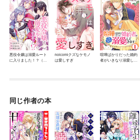
悪役令嬢は溺愛ルート
noicomiクズなケモノ
喧嘩ばかりだった婚約
に入りました！？（コ
は愛しすぎ
者がいきなり溺愛して
ミック）【分冊版】
きます
同じ作者の本