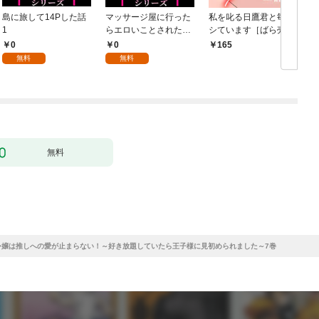
島に旅して14Pした話
マッサージ屋に行った
私を叱る日鷹君と毎晩
1
らエロいことされた話
シています［ばら売
1
り］ 第1話
0
0
165
無料
無料
無料
asy悪役令嬢は推しへの愛が止まらない！～好き放題していたら王子様に見初められました～7巻