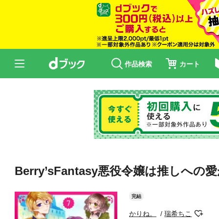
作品検索
カート
Berry’sFantasy悪役令嬢は
完結
かりね。
瑞希ちこ