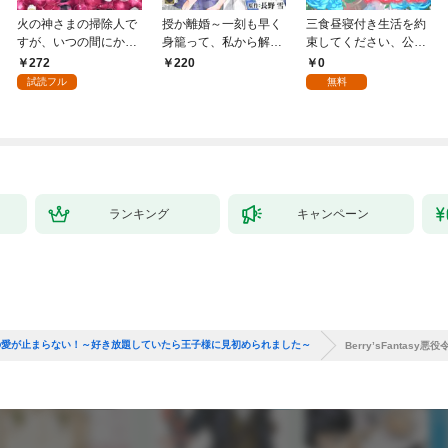
火の神さまの掃除人で
授か離婚～一刻も早く
三食昼寝付き生活を約
すが、いつの間にか花
身籠って、私から解放
束してください、公爵
嫁として溺愛されてい
してさしあげます！1
様 1話
272
0
220
ます【単話】（１）
試読フル
無料
ランキング
キャンペーン
は推しへの愛が止まらない！～好き放題していたら王子様に見初められました～
Berry’sFant