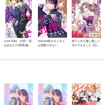
Love Silky 社長！ 私
noicomi私のセンセイ
捨てられた妻に新しい
はあなたの(男装)秘書
は我慢できない
夫ができました【分冊
です。
版】