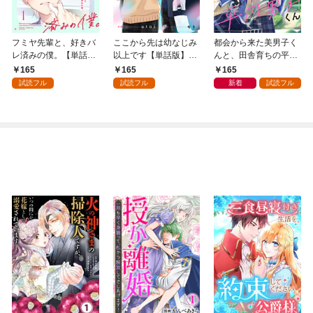
フミヤ先輩と、好きバ
ここから先は幼なじみ
都会から来た美男子く
レ済みの僕。【単話
以上です【単話版】1
んと、田舎育ちの平凡
版】1巻
巻
男子くん【単話版】1
165
165
165
巻
試読フル
試読フル
新着
試読フル