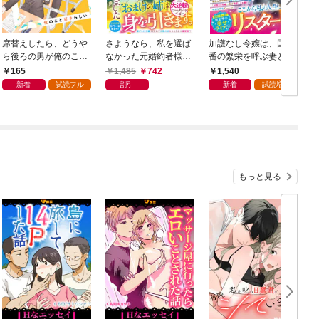
席替えしたら、どうや
さようなら、私を選ば
加護なし令嬢は、国一
ら後ろの男が俺のこと
なかった元婚約者様。
番の繁栄を呼ぶ妻とし
好きらしい【単話版】
一夜で大国君主の身ご
て迎えられました～無
165
1,485
742
1,540
１巻
もり妃になりました
能と捨てられた私、ど
新着
試読フル
割引
新着
試読増量
【電子限定SS付き】
うやら精霊との架け橋
となっていたようです
～【電子限定SS付き】
もっと見る