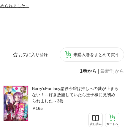
見初められました～
お気に入り登録
未購入巻をまとめて買う
1巻から
|
最新刊から
Berry’sFantasy悪役令嬢は推しへの愛が止まら
ない！～好き放題していたら王子様に見初め
られました～3巻
165
試し読み
カートへ