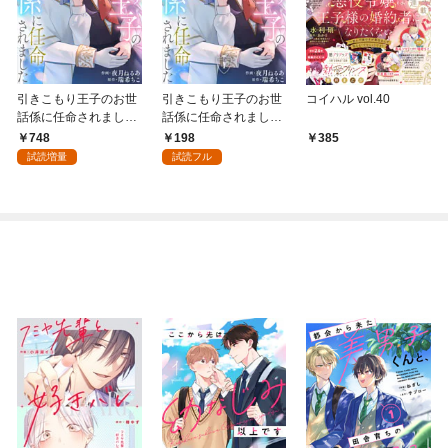
引きこもり王子のお世
引きこもり王子のお世
コイハル vol.40
話係に任命されました
話係に任命されました
【単行本版】
(1)
748
198
385
試読増量
試読フル