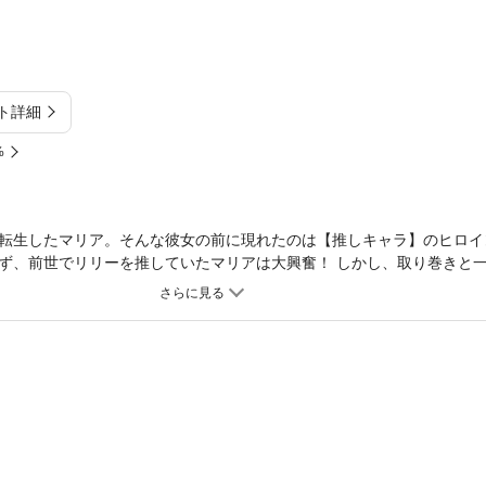
ト詳細
%
転生したマリア。そんな彼女の前に現れたのは【推しキャラ】のヒロイン
ず、前世でリリーを推していたマリアは大興奮！ しかし、取り巻きと
たことが発覚――？嫌われキャラでこのままだと追放エンド…落ち込む
かして…悪役令嬢を演じつつ、リリーをいじめから守れれば、お近づき
、悪役令嬢を演じ切ることにしたマリア！ しかし、リリーと結ばれる
?推しのリリーに近づきたいマリアと、迫りくるアル…三つ巴の王宮ファ
誌Berry’ｓ fantasy Vol.32に収録されています。重複購入にご注