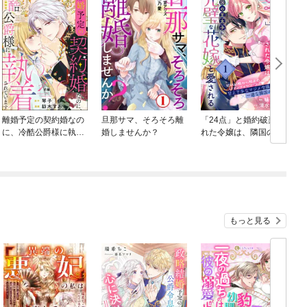
離婚予定の契約婚なの
旦那サマ、そろそろ離
「24点」と婚約破棄さ
に、冷酷公爵様に執着
婚しませんか？
れた令嬢は、隣国の王
されています（分冊
太子に完璧な花嫁と愛
版）
される（単話版）
もっと見る