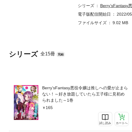
シリーズ
Berry’sF
電子版配信開始日
2022/05
ファイルサイズ
9.02 MB
シリーズ
全15冊
完結
Berry’sFantasy悪役令嬢は推しへの愛が止まら
ない！～好き放題していたら王子様に見初め
られました～1巻
165
試し読み
カートへ