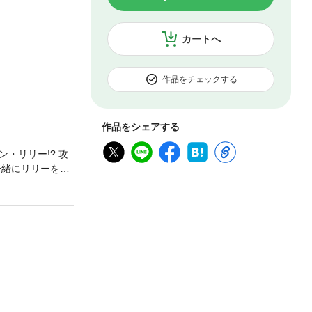
カートへ
作品をチェックする
作品をシェアする
・リリー!? 攻
一緒にリリーをい
マリアだった
になれる…？」
はずの王子様・ア
ンタジーがここ
意ください)