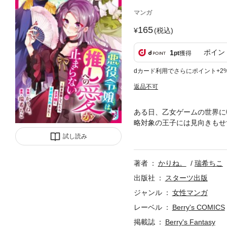
マンガ
165
(税込)
ポイン
1
pt
獲得
dカード利用でさらにポイント+2
返品不可
ある日、乙女ゲームの世界に
略対象の王子には見向きもせ
じめる悪役令嬢に転生してい
試し読み
が、ある事に気づく。「もし
大好きな推しの笑顔を守る為
著者
かりね。
瑞希ちこ
ルに目を付けられてしまい!
に開幕！（この作品は電子コミック
出版社
スターツ出版
ジャンル
女性マンガ
レーベル
Berry's COMICS
掲載誌
Berry's Fantasy