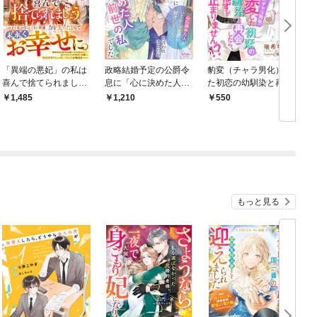
「異端の悪妃」の私は
政略結婚予定の公爵令
豹変（チャラ男化）し
喜んで捨てられましょ
息に「心に決めた人が
た初恋の幼馴染と再会
う～英雄と呼ばれた旦
いるから一生君を好き
したら、一夜の過ちの
1,485
1,210
550
那様、どうやら貴方の
にならない」と言われ
はずが彼の溺愛が止ま
活躍は私のおかげだっ
ましたが、心に決めた
りません！？
たみたいですよ？～
人＝前世の私でした
【電子限定SS付き】
もっと見る