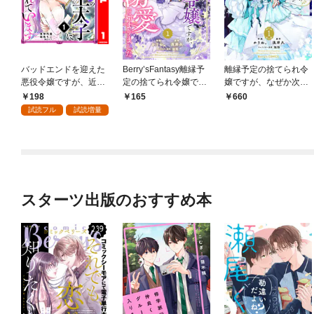
バッドエンドを迎えた
Berry’sFantasy離縁予
離縁予定の捨てられ令
悪役令嬢ですが、近隣
定の捨てられ令嬢です
嬢ですが、なぜか次期
国の王太子に死ぬほど
が、なぜか次期公爵様
公爵様の溺愛が始まり
198
165
660
甘やかされています 1
の溺愛が始まりました
ました1巻
試読フル
試読増量
1巻
スターツ出版のおすすめ本