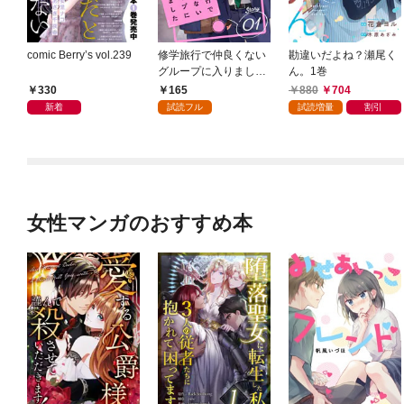
comic Berry’s vol.239
修学旅行で仲良くない
勘違いだよね？瀬尾く
グループに入りました
ん。1巻
【単話版】1巻
330
165
880
704
新着
試読フル
試読増量
割引
女性マンガのおすすめ本