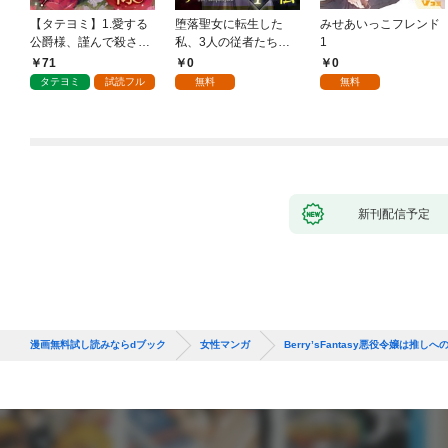
【タテヨミ】1.愛する
堕落聖女に転生した
みせあいっこフレンド
公爵様、謹んで殺させ
私、3人の従者たちに
1
ていただきます！
抱かれて困ってます 第
71
0
0
1話
タテヨミ
試読フル
無料
無料
新刊配信予定
漫画無料試し読みならdブック
女性マンガ
Berry’sFantasy悪役令嬢