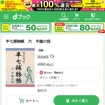
作品検索
カート
はじめての方へ
半七捕物帳 六 半鐘の怪
完結
岡本綺堂
660
(税込)
6
pt
獲得
ポイント詳細
dカード利用でさらにポイント+2%
返品不可
カートへ
今すぐ買う