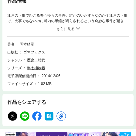
作品情報
江戸の下町で起こる奇々怪々の事件。誰かのいたずらなのか？江戸の下町
で、火事でもないのに町内の半鐘が鳴らされるという奇妙な事件が起き
る。その後も、女の頭の上に何かが落ちかかって怯えさせたり、何者かが
洗濯物をかぶって屋根から屋根へと走ったりと、町内を大騒ぎに陥れる。
やがて鍛冶屋の弟子である権太郎が、捕えられるが、その夜、半鐘がまた
鳴らされる。一連のいたずらの犯人は権太郎ではないのか？半七は、どう
著者
岡本綺堂
解決するのか？【目次】半鐘の怪
出版社
ゴマブックス
ジャンル
歴史・時代
シリーズ
半七捕物帳
電子版配信開始日
2014/12/06
ファイルサイズ
1.02 MB
作品をシェアする