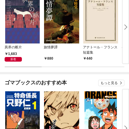
異界の断片
旅情夢譚
アナトール・フランス
半七
短篇集
1,683
880
440
5
新着
ゴマブックスのおすすめ本
もっと見る