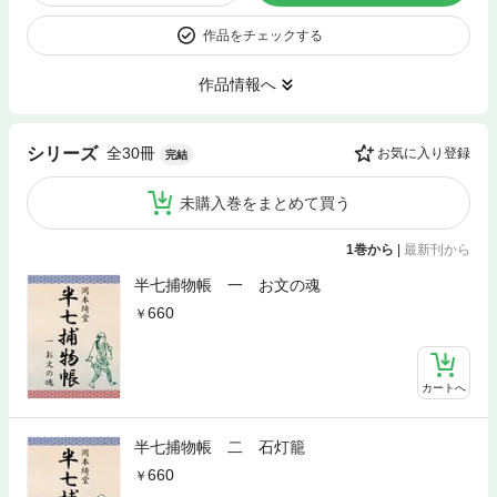
作品をチェックする
作品情報へ
全30冊
シリーズ
お気に入り登録
完結
未購入巻をまとめて買う
1巻から
|
最新刊から
半七捕物帳 一 お文の魂
660
カートへ
半七捕物帳 二 石灯籠
660