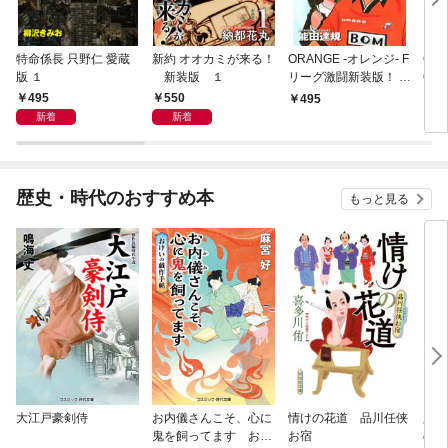
特命係長 只野仁 愛蔵
新約 オオカミが来る！
ORANGE -オレンジ- F
GE
版 １
新装版 １
リーグ激闘新装版！ 第
OF
１巻
495
550
495
4
新着
新着
歴史・時代のおすすめ本
もっと見る
大江戸豪剣侍
お内儀さんこそ、心に
情けの花道 品川任侠
必殺
鬼を飼ってます おけ
お宿
の弦