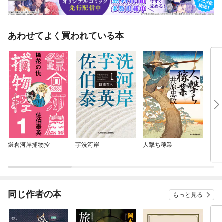
あわせてよく買われている本
鎌倉河岸捕物控
芋洗河岸
人撃ち稼業
乙女
同じ作者の本
もっと見る