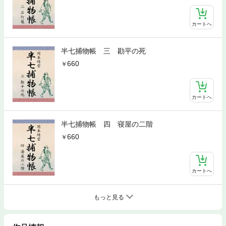
カートへ
半七捕物帳 三 勘平の死
660
カートへ
半七捕物帳 四 寝屋の二階
660
カートへ
もっと見る