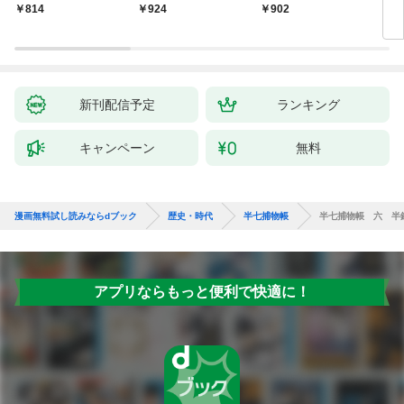
いの戯作手帖
814
924
902
8
新刊配信予定
ランキング
キャンペーン
無料
漫画無料試し読みならdブック
歴史・時代
半七捕物帳
半七捕物帳 六 半
アプリならもっと便利で快適に！