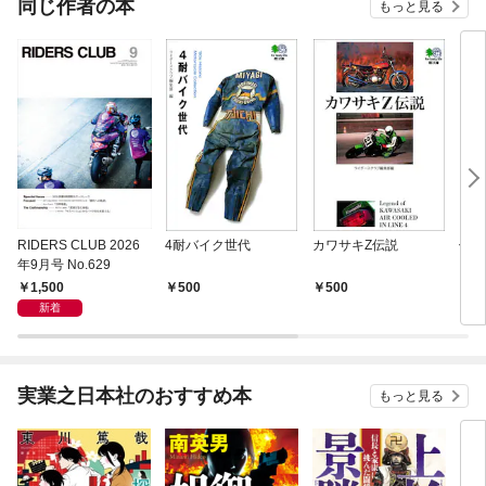
同じ作者の本
もっと見る
RIDERS CLUB 2026
4耐バイク世代
カワサキZ伝説
伝説
年9月号 No.629
とNI
1,500
500
500
5
新着
実業之日本社のおすすめ本
もっと見る