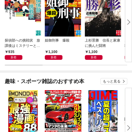
探偵部への挑戦状 放
姐御刑事 爆殺
上杉景勝 信長と家康
虎と
課後はミステリーとと
に挑んだ闘将
騒動
もに 新装版
935
1,100
1,100
1,
新着
新着
新着
趣味・スポーツ雑誌のおすすめ本
もっと見る