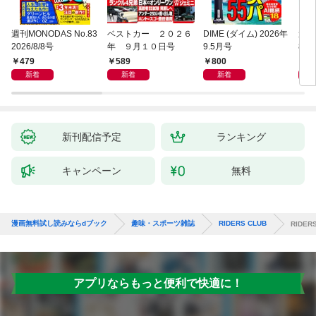
週刊MONODAS No.83
ベストカー ２０２６
DIME (ダイム) 2026年
週刊
2026/8/8号
年 ９月１０日号
9.5月号
8/
479
589
800
5
新着
新着
新着
新刊配信予定
ランキング
キャンペーン
無料
漫画無料試し読みならdブック
趣味・スポーツ雑誌
RIDERS CLUB
RIDER
アプリならもっと便利で快適に！