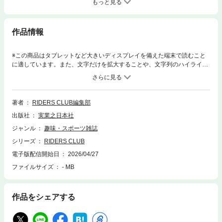
もっと見る
作品情報
※この商品はタブレットなど大きいディスプレイを備えた端末で読むこと
に適しています。また、文字だけを拡大することや、文字列のハイライ
ト、検索、辞書の参照、引用などの機能が使用できません。今月号の特集
は、東京モーターサイクルショーで見えてきた現代バイク界のムーブメン
トを、編集長・原田哲也が考察します。各メーカーのフラッグシップたる
スーパースポーツ、世界的に注目がつまる400ccクラスのミドルセグメン
著者
RIDERS CLUB編集部
ト、次世代を担うEVバイク、躍進めざましい中国メーカーなどをフィーチ
出版社
実業之日本社
ャーします。その他、DUCATI創業100周年を記念したモンスターマシ
ン・Panigale V4 centenarioの現地レポートや、KAWASAKIのEVバイク・
ジャンル
趣味・スポーツ雑誌
Ninja e-1のインプレッション。ブリヂストンの新スポーツタイヤBATTLA
シリーズ
RIDERS CLUB
X RACING STREET RS12のサーキットインプレッションもお届けしま
す。
電子版配信開始日
2026/04/27
ファイルサイズ
- MB
作品をシェアする