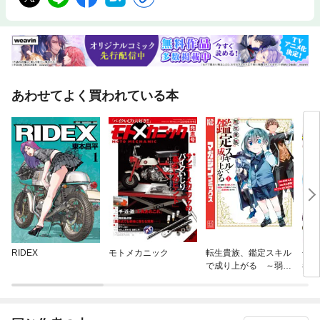
あわせてよく買われている本
RIDEX
モトメカニック
転生貴族、鑑定スキル
金色
で成り上がる ～弱小
者四
領地を受け継いだの
ユニ
で、優秀な人材を増や
していたら、最強領地
になってた～