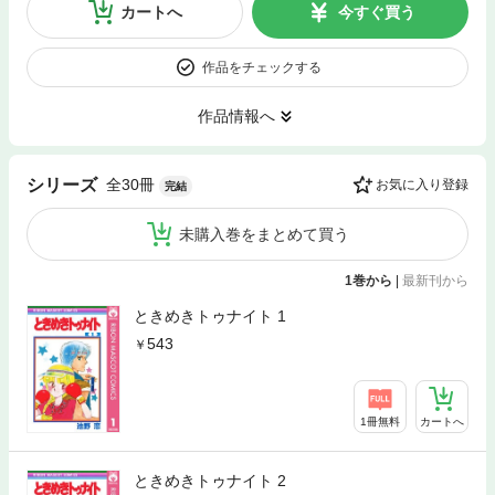
カートへ
今すぐ買う
作品をチェックする
作品情報へ
全30冊
シリーズ
お気に入り登録
完結
未購入巻をまとめて買う
1巻から
|
最新刊から
ときめきトゥナイト 1
543
1冊無料
カートへ
ときめきトゥナイト 2