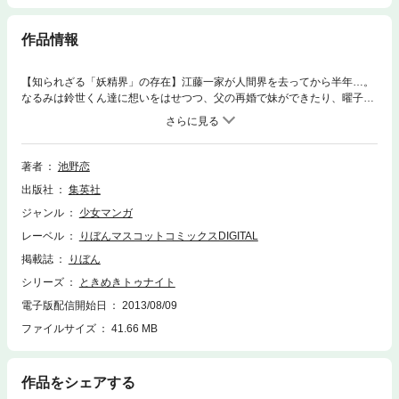
作品情報
【知られざる「妖精界」の存在】江藤一家が人間界を去ってから半年…。
なるみは鈴世くん達に想いをはせつつ、父の再婚で妹ができたり、曜子先
生が再婚したりとにぎやかな毎日に助けられています。そんな中、チップ
ルと初対面した妹のマナにフシギなできごとが…！ 第五の世界「妖精
界」が登場する第20巻！
著者
池野恋
出版社
集英社
ジャンル
少女マンガ
レーベル
りぼんマスコットコミックスDIGITAL
掲載誌
りぼん
シリーズ
ときめきトゥナイト
電子版配信開始日
2013/08/09
ファイルサイズ
41.66 MB
作品をシェアする