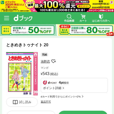
作品検索
カート
はじめての方へ
ときめきトゥナイト 20
完結
池野恋
マンガ
543
(税込)
4
pt
獲得
ポイント詳細
dカード利用でさらにポイント+2%
試し読み
返品不可