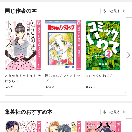
さら戻りたいと言われ
ても困ります。
同じ作者の本
もっと見る
ときめきトゥナイト そ
舞ちゃんノン・ストッ
コミックいわて２
コミ
れから 1
プ
575
564
770
7
集英社のおすすめ本
もっと見る