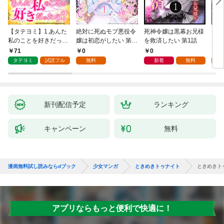
【タテヨミ】1.あんた
絶対に死ぬモブ悪役令
死神令嬢は黒幕お兄様
レベ
私のことを好きだった
嬢は初恋がしたい 第1
を救済したい 第1話
なり
の？
話
71
0
0
0
タテヨミ
試読フル
無料
新着
無料
新刊配信予定
ランキング
キャンペーン
無料
漫画無料試し読みならdブック
少女マンガ
ときめきトゥナイト
ときめきトゥ
アプリならもっと便利で快適に！