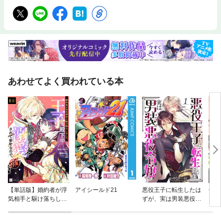
あわせてよく買われている本
【単話版】婚約者が浮
アイシールド21
悪役王子に転生したは
傷モ
気相手と駆け落ちしま
ずが、実は男装悪役令
した。王子殿下に溺愛
嬢でした
されて幸せなので、今