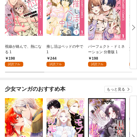
視線が絡んで、熱にな
推し活はベッドの中で
パーフェクト・ドミネ
ふし
る 1
1
ーション 分冊版 1
言っ
198
244
198
2
試読フル
試読フル
試読フル
試
少女マンガのおすすめ本
もっと見る