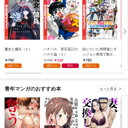
魔女と傭兵（１）
ハナバス 苔石花江の
信じていた仲間達にダ
追放
バスケ論（１）
ンジョン奥地で殺され
『自
かけたがギフト『無限
領地
792
792
110
792
7
ガチャ』でレベル９９
強の
試読フル
試読フル
割引
試読フル
試
９９の仲間達を手に入
～最
れて元パーティーメン
で始
バーと世界に復讐＆
拓ス
『ざまぁ！』します！
（１
青年マンガのおすすめ本
もっと見る
（１）