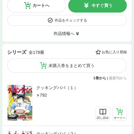
カートへ
今すぐ買う
作品をチェックする
作品情報へ
シリーズ
全178冊
お気に入り登録
未購入巻をまとめて買う
1巻から
|
最新刊から
クッキングパパ（１）
792
試し読み
カートへ
クッキングパパ（２）