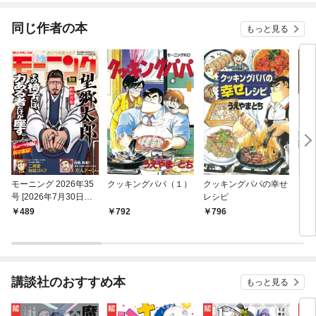
同じ作者の本
もっと見る
モーニング 2026年35
クッキングパパ（１）
クッキングパパの幸せ
クッ
号 [2026年7月30日発
レシピ
ンタ
売]
２３
489
792
796
8
講談社のおすすめ本
もっと見る