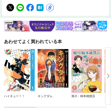
あわせてよく買われている本
ハイキュー！！
キングダム
旭川・柿本雑貨店
お江