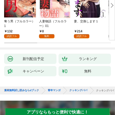
奪う男（フルカラー）
人妻物語（フルカラ
妻、交換します１
ごめ
1
ー）01
ない
132
0
214
1
試読フル
無料
試読フル
試
新刊配信予定
ランキング
キャンペーン
無料
漫画無料試し読みならdブック
青年マンガ
クッキングパパ
クッキングパパ
アプリならもっと便利で快適に！