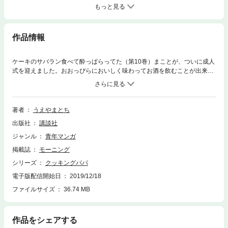
もっと見る
作品情報
ケーキのサバラン食べて酔っぱらってた（第10巻）まことが、ついに成人
式を迎えました。おおっぴらにおいしく味わってお酒を飲むことが出来ま
す。で、荒岩手作りの「からすみ」を肴に二人で乾杯！ 第108巻のメニ
ュー……マロンケーキ／ミックスフライ／青魚の一夜漬け／天草大王のタ
タキ＆鶏ゴボウ／天草大王のローストチキン鍋／からすみ／アカメイモの
煮しめ／ソフトカクテル／うずらの親子丼／キューブタコ焼き
著者
うえやまとち
出版社
講談社
ジャンル
青年マンガ
掲載誌
モーニング
シリーズ
クッキングパパ
電子版配信開始日
2019/12/18
ファイルサイズ
36.74 MB
作品をシェアする