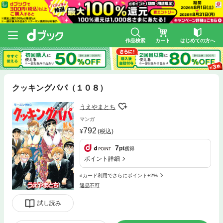
作品検索
カート
はじめての方へ
クッキングパパ（１０８）
うえやまとち
マンガ
792
(税込)
7
pt
獲得
ポイント詳細
dカード利用でさらにポイント+2%
返品不可
試し読み