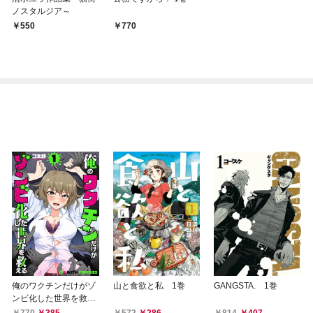
ノスタルジア～
550
770
俺のワクチンだけがゾ
山と食欲と私 1巻
GANGSTA. 1巻
ンビ化した世界を救え
る 1巻
770
385
572
286
814
407