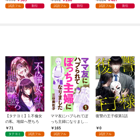
試読フル
割引
試読フル
割引
試読フル
割引
【タテヨミ】1.不倫女
ママ友にハブられてぼ
復讐の王子様第1話
の私、地獄へ堕ちろ
っち主婦になりました
【分冊版】 1
71
165
0
タテヨミ
試読フル
試読フル
試読フル