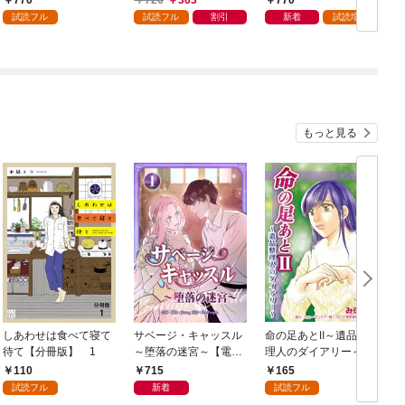
試読フル
試読フル
割引
新着
試読増量
もっと見る
しあわせは食べて寝て
サベージ・キャッスル
命の足あとⅡ～遺品整
待て【分冊版】 1
～堕落の迷宮～【電子
理人のダイアリー～
単行本版】 第1巻
1巻
110
715
165
試読フル
新着
試読フル