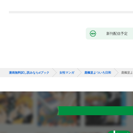
新刊配信予定
漫画無料試し読みならdブック
女性マンガ
鹿楓堂よついろ日和
鹿楓堂よ