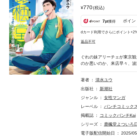
770
(税込)
ポイン
7
pt
獲得
dカード利用でさらにポイント+2
返品不可
ぐれの妹アリーチェが東京観
のか悪いのか、来店早々、波
著者
清水ユウ
出版社
新潮社
ジャンル
女性マンガ
レーベル
バンチコミック
掲載誌
コミックバンチKai
シリーズ
鹿楓堂よついろ
電子版配信開始日
2025/05