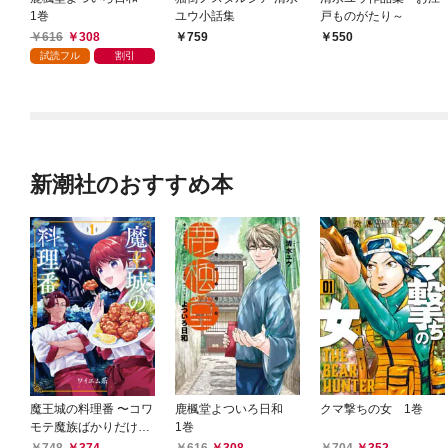
1巻
ユウ小話集
戸ものがたり～
616
308
759
550
試読フル
割引
新潮社のおすすめ本
魔王城の料理番 〜コワ
鹿楓堂よついろ日和
クマ撃ちの女 1巻
モテ魔族ばかりだけ
1巻
ど、ホワイトな職場で
748
374
616
308
704
352