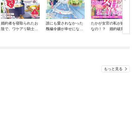
婚約者を寝取られたお
誰にも愛されなかった
たかが女官の私が好き
陰で、ワケアリ騎士と
醜穢令嬢が幸せになる
なの！？ 婚約破棄さ
意外と楽しく過ごせて
まで
れた姫様を差し置い
います【分冊版】
て、結婚なんてできま
せん！
もっと見る