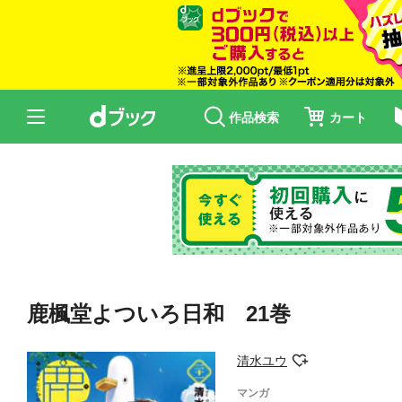
作品検索
カート
鹿楓堂よついろ日和 21巻
清水ユウ
マンガ