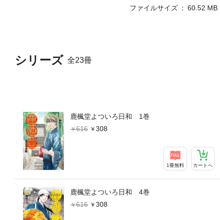
ファイルサイズ
60.52 MB
シリーズ
全23冊
鹿楓堂よついろ日和 1巻
616
308
1冊無料
カートへ
鹿楓堂よついろ日和 4巻
616
308