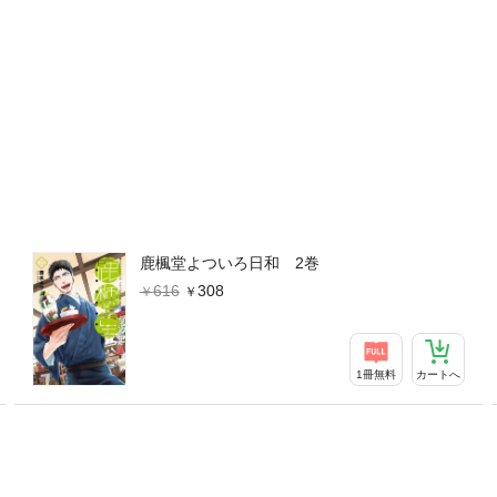
鹿楓堂よついろ日和 2巻
616
308
1冊無料
カートへ