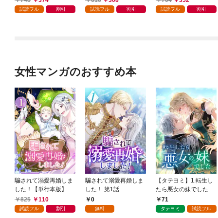
す〜 1巻
試読フル
割引
試読フル
割引
試読フル
割引
女性マンガのおすすめ本
騙されて溺愛再婚しま
騙されて溺愛再婚しま
【タテヨミ】1.転生し
した！【単行本版】 1
した！ 第1話
たら悪女の妹でした
巻
825
110
0
71
試読フル
割引
無料
タテヨミ
試読フル