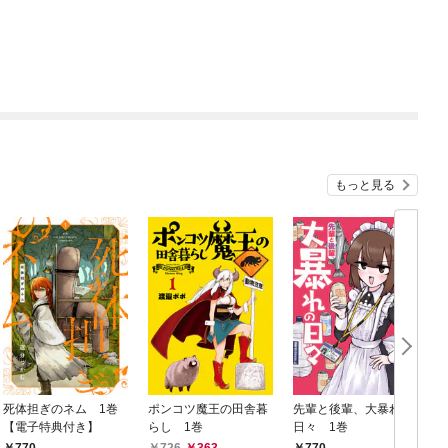
もっと見る
死体担ぎのネム 1巻
ポンコツ魔王の田舎暮
先輩と後輩、大暴れの
【電子特典付き】
らし 1巻
日々 1巻
770
726
363
770