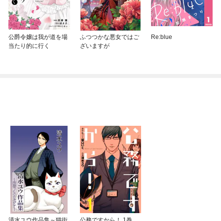
公爵令嬢は我が道を場
ふつつかな悪女ではご
Re:blue
当たり的に行く
ざいますが
清水ユウ作品集～猫街
公務ですから！ 1巻