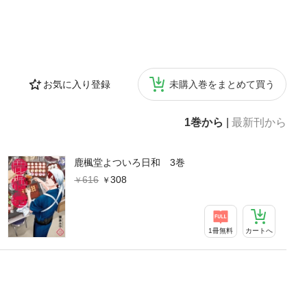
お気に入り登録
未購入巻をまとめて買う
1巻から
|
最新刊から
鹿楓堂よついろ日和 3巻
616
308
1冊無料
カートへ