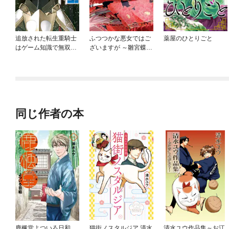
追放された転生重騎士
ふつつかな悪女ではご
薬屋のひとりごと
はゲーム知識で無双す
ざいますが ～雛宮蝶鼠
る
とりかえ伝～
同じ作者の本
鹿楓堂よついろ日和
猫街ノスタルジア 清水
清水ユウ作品集～お江