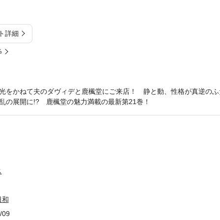
ト詳細
%
光をかねて夫のダヴィデと鹿楓堂にご来店！ 静と動、性格が真逆のふ
乱の展開に!? 鹿楓堂の魅力満載の最新第21巻！
ス
日和
/09