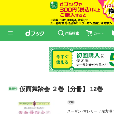
作品検索
カート
仮面舞踏会 ２巻【分冊】 12巻
最新刊
完結
スーザン･マレリー
尾方琳