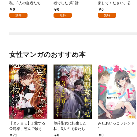
私、3人の従者たちに
者でした 第1話
束してください、公爵
抱かれて困ってます 第
様 1話
0
0
0
1話
無料
無料
無料
女性マンガのおすすめ本
【タテヨミ】1.愛する
堕落聖女に転生した
みせあいっこフレンド
公爵様、謹んで殺させ
私、3人の従者たちに
1
ていただきます！
抱かれて困ってます 第
71
0
0