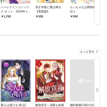
ハーレクインコミック
深き木陰に愛は輝き
ちっちゃな公爵様奮戦
あ
ス セット 2026年 vo
【新装版】
記１
b
l.908
1,760
550
550
もっと見る
愛人は逃げる 第1話
解放宣言～溺愛も執着
婚約破棄23回の冷血貴