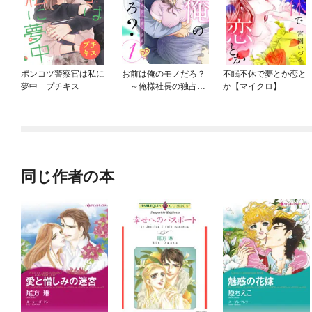
ポンコツ警察官は私に
お前は俺のモノだろ？
不眠不休で夢とか恋と
夢中 プチキス
～俺様社長の独占溺
か【マイクロ】
愛～【単話】
同じ作者の本