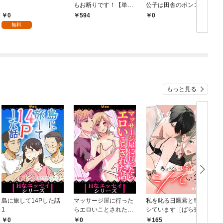
もお断りです！【単行
公子は田舎のポンコツ
本版】 1巻
令嬢にふりまわされる
0
594
￥0
￥
モノクロ版 第1話
無料
もっと見る
島に旅して14Pした話
マッサージ屋に行った
私を叱る日鷹君と毎晩
1
らエロいことされた話
シています［ばら売
1
り］ 第1話
0
0
165