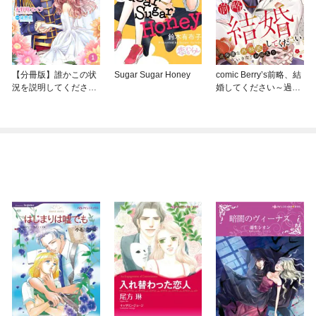
【分冊版】誰かこの状
Sugar Sugar Honey
comic Berry’s前略、結
況を説明してくださ
婚してください～過保
い！ ～契約から始まる
護な外科医にいきなり
ウェディング～
お嫁入り～