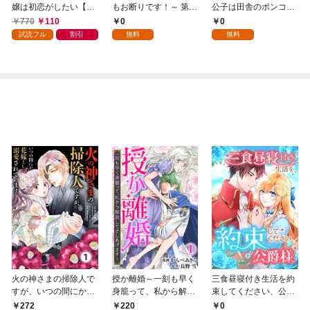
嬢は初恋がしたい【単
もお断りです！～ 第1
公子は田舎のポンコツ
行本版】 1巻
話
令嬢にふりまわされる
770
110
0
0
1話
試読フル
割引
無料
無料
火の神さまの掃除人で
授か離婚～一刻も早く
三食昼寝付き生活を約
すが、いつの間にか花
身籠って、私から解放
束してください、公爵
嫁として溺愛されてい
してさしあげます！1
様 1話
272
0
220