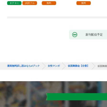
1話
タテヨミ
試読フル
無料
無料
新刊配信予定
漫画無料試し読みならdブック
女性マンガ
仮面舞踏会【分冊】
仮面舞踏