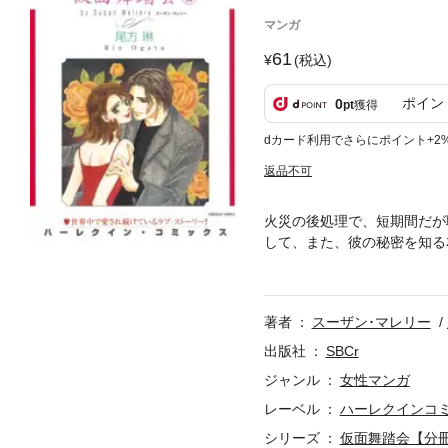
マンガ
61
(税込)
ポイン
0
pt
獲得
dカード利用でさらにポイント+2
返品不可
火災の後処理で、短期間だが
して、また、彼の秘密を知る
だった・・・。持ち前の大ら
著者
スーザン･マレリー
出版社
SBCr
ジャンル
女性マンガ
レーベル
ハーレクインコ
シリーズ
仮面舞踏会【分