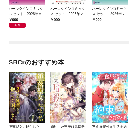
ハーレクインコミック
ハーレクインコミック
ハーレクインコミック
ス セット 2026年 vo
ス セット 2026年 vo
ス セット 2026年 vo
l.950
l.931
l.800
990
990
990
新着
SBCrのおすすめ本
堕落聖女に転生した
婚約した王子は元暗殺
三食昼寝付き生活を約