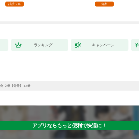
ます【単話】（１）
試読フル
無料
ランキング
キャンペーン
会 ２巻【分冊】 12巻
アプリならもっと便利で快適に！