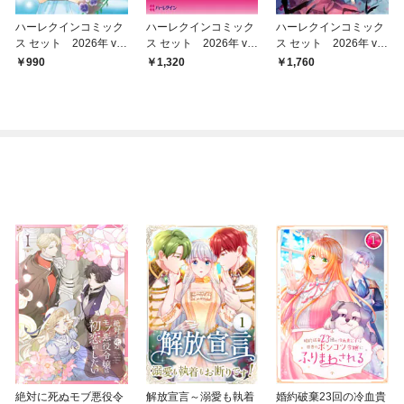
ハーレクインコミック
ハーレクインコミック
ハーレクインコミック
ス セット 2026年 vo
ス セット 2026年 vo
ス セット 2026年 vo
l.794
l.841
l.901
990
1,320
1,760
絶対に死ぬモブ悪役令
解放宣言～溺愛も執着
婚約破棄23回の冷血貴