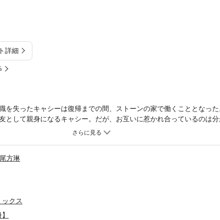
ト詳細
%
職を失ったキャシーは復帰までの間、ストーンの家で働くこととなった
友として親身になるキャシー。だが、お互いに惹かれ合っているのは分
かさに加えて、みるみる美しく変貌する彼女にストーンの想いは・・・
尾方琳
ミックス
冊】