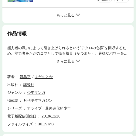
もっと見る
作品情報
能力者の戦いによって引き上げられるという“アクロの心臓”を回収するた
め、能力者をただのコマとして操る勝又（かつまた）。異様なパワーを放
つ霊威の湖での死闘、しだいに正気を失っていく彼ら――。そして、負の
自分を認めてしまった太輔（たいすけ）の、秘められていた能力がついに
目覚めた！ 空っぽの器となった広瀬（ひろせ）の心と、強大な太輔の力
によって、“アクロの心臓”が姿を現す!!
著者
河島正
あだちとか
出版社
講談社
ジャンル
少年マンガ
掲載誌
月刊少年マガジン
シリーズ
アライブ 最終進化的少年
電子版配信開始日
2019/12/26
ファイルサイズ
30.19 MB