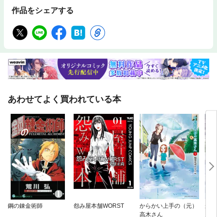
作品をシェアする
あわせてよく買われている本
鋼の錬金術師
怨み屋本舗WORST
からかい上手の（元）
から
高木さん
ん