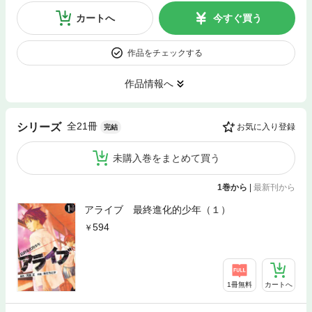
カートへ
今すぐ買う
作品をチェックする
作品情報へ
全21冊
シリーズ
お気に入り登録
完結
未購入巻をまとめて買う
1巻から
|
最新刊から
アライブ 最終進化的少年（１）
594
1冊無料
カートへ