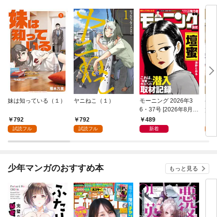
妹は知っている（１）
ヤニねこ（１）
モーニング 2026年3
ゲー
6・37号 [2026年8月6
貴族
日発売]
外れ
792
792
489
7
を駆
試読フル
試読フル
新着
試
して
少年マンガのおすすめ本
もっと見る