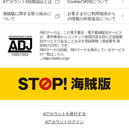
dアカウント2段階認証とは
Cookieの利用について
海賊版に関する取り組みに
お客さまのご利用端末から
ついて
の情報の外部送信について
ABJマークは、この電子書店・電子書籍配信サービス
が、著作権者からコンテンツ使用許諾を得た正規版配
信サービスであることを示す登録商標（登録番号 第
6091713号）です。
ABJマークの詳細、ABJマークを掲示しているサービス
の一覧はこちら
→
https://aebs.or.jp/
dアカウントを発行する
dアカウントログイン