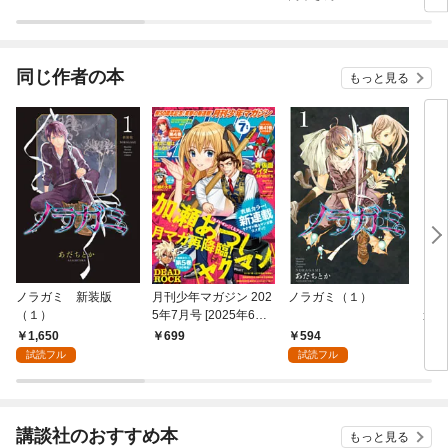
同じ作者の本
もっと見る
ノラガミ 新装版
月刊少年マガジン 202
ノラガミ（１）
ノラ
（１）
5年7月号 [2025年6月6
遺集
日発売]
版
1,650
594
699
9
試読フル
試読フル
講談社のおすすめ本
もっと見る