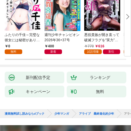
ふたりの千佳～完璧な
週刊少年チャンピオン
悪役貴族が開き直って
弱虫
彼女には秘密がありま
2026年36+37号
破滅フラグを“実力”で
IKE
した(1)
叩き折っていたら、い
0
400
770
616
6
つの間にかヒロイン達
無料
新着
試読増量
割引
試
から英雄視されるよう
になった件（コミッ
ク） 1巻
新刊配信予定
ランキング
キャンペーン
無料
漫画無料試し読みならdブック
少年マンガ
アライブ 最終進化的少年
アラ