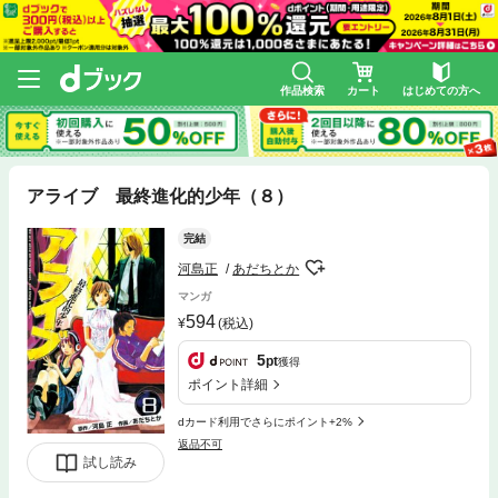
作品検索
カート
はじめての方へ
アライブ 最終進化的少年（８）
完結
河島正
あだちとか
マンガ
594
(税込)
5
pt
獲得
ポイント詳細
dカード利用でさらにポイント+2%
返品不可
試し読み