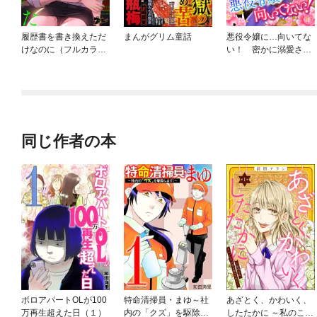
履歴書を書き換えただ
まんがグリム童話
悪役令嬢に…向いてな
けなのに（フルカラ
い！ 密かに溺愛され
ー）
る令嬢の、から回る王
太子誘惑作戦
同じ作者の本
ボロアパートOLが100
特命清掃員・まゆ～社
あざとく、かわいく、
万再生超えた日（１）
内の「クズ」を駆除し
したたかに ～私のこ