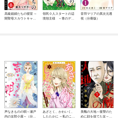
高級娼婦たちの寝室 ～
領民０人スタートの辺
音羽マリアの異次元透
闇聖母スカウトキャラ
境領主様 ～青のディ
視（分冊版）
バン～（分冊版）
アスと蒼角の乙女～
声なきものの唄～瀬戸
あざとく、かわいく、
美醜の大地～復讐のた
内の女郎小屋～（分冊
したたかに ～私のこ
めに顔を捨てた女～