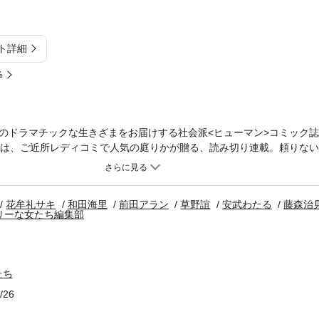
ト詳細
%
のドラマチックな生きざまをお届けする社会派<ヒューマン>コミック
載は、ご近所レディコミで人気の庭りかが贈る、読み切り連載。頼りな
人びた娘・ひなた。すべてを許しあえる、母と娘のいい関係性とは!? こ
る妻たち 顔も心もブスばっか！」も連載スタート。ほかにも粒ぞろいの
花牟礼サキ
和田海里
前田アラン
草野誼
安武わたる
藤森治
リーな女たち編集部
たち
/26