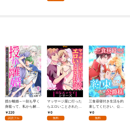
話】
授か離婚～一刻も早く
マッサージ屋に行った
三食昼寝付き生活を約
身籠って、私から解放
らエロいことされた話
束してください、公爵
してさしあげます！1
1
様 1話
220
0
0
試読フル
無料
無料