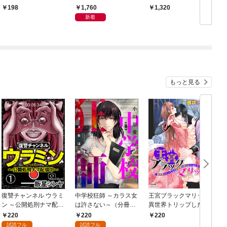
l.1064
l.993
l
1,760
198
1,320
新着
もっと見る
復讐チャンネル ウラミ
中学校狂師 ～カラス女
王宮ブラックマリッジ
c
ン ～公開処刑ナマ配信
は許さない～（分冊
異世界トリップしたら
V
中～（分冊版） 【第
版） 【第1話】
宰相様に抱かれていま
220
220
220
1話】
した。（分冊版）結婚
試読フル
試読フル