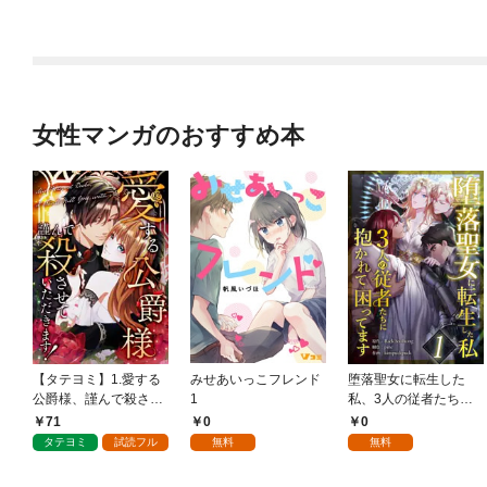
版） 【第1話】
女性マンガのおすすめ本
【タテヨミ】1.愛する
みせあいっこフレンド
堕落聖女に転生した
公爵様、謹んで殺させ
1
私、3人の従者たちに
ていただきます！
抱かれて困ってます 第
71
0
0
1話
タテヨミ
試読フル
無料
無料