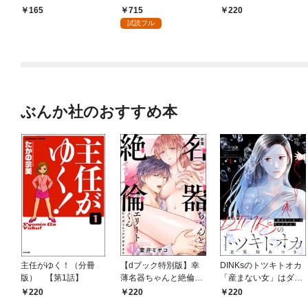
ます！～ デジコレ DIG
と、かわいいだけだと
715
165
220
ITAL COMICS（１）
思ってた？～（分冊
試読フル
版） 【第1話】
ぶんか社のおすすめ本
主任がゆく！（分冊
【dブック特別版】幸
DINKsのトツキトオカ
版） 【第1話】
薄名器ちゃんと絶倫エ
「産まない女」はダメ
リートくん むさぼりエ
ですか？（分冊版）
220
220
220
ッチが甘すぎる（分冊
【第1話】