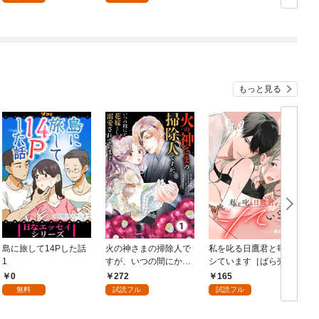
式は夢の中で！？
【第1話】
もっと見る
島に旅して14Pした話
火の神さまの掃除人で
私を叱る日鷹君と毎晩
1
すが、いつの間にか花
シています［ばら売
嫁として溺愛されてい
り］ 第1話
0
272
165
ます【単話】（１）
無料
試読フル
試読フル