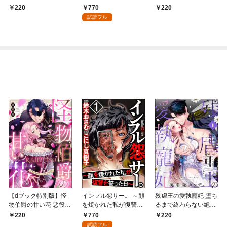
版）女の競り市 【第
と、かわいいだけだと
（分冊版）泥棒女
770
220
220
1話】
思ってた？～ （1）
【第1話】
試読フル
【dブック特別版】怪
インフル怨サー。 ～顔
残虐王の愛執寵妃 堕ち
物伯爵の甘い花 悪役令
を焼かれた私が復讐を
るまで終わらない絶頂
嬢はベッドで乱れ散る
誓った日～ （1）
夜伽で囚われて（分冊
770
220
220
（分冊版） 【第1
版） 【第1話】
試読フル