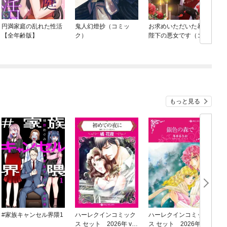
円満家庭の乱れた性活
鬼人幻燈抄（コミッ
お求めいただいた暴君
【全年齢版】
ク）
陛下の悪女です（コミ
ック）
もっと見る
#家族キャンセル界隈1
ハーレクインコミック
ハーレクインコミック
ス セット 2026年 vo
ス セット 2026年 vo
ス