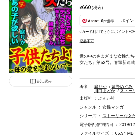
660
(税込)
ポイン
6
pt
獲得
dカード利用でさらにポイント+2
返品不可
世の中のさまざまな女性たち
女たち』第52号。巻頭新連
の“ママ”としっかり者の大
みの新連載「SNSでディス
試し読み
さんです！
著者
庭りか
嬉野めぐみ
川口まどか
ストー
出版社
ぶんか社
ジャンル
女性マンガ
シリーズ
ストーリーな女
電子版配信開始日
2019/12
ファイルサイズ
66.94 MB