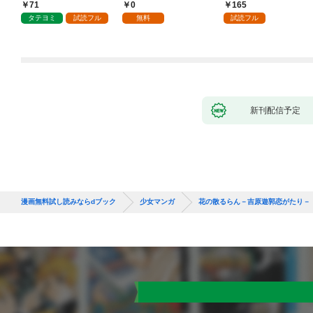
しません
息に腕を折られたの
71
0
165
で、責任とってもらい
タテヨミ
試読フル
無料
試読フル
ます～［ばら売り］
第1話
新刊配信予定
漫画無料試し読みならdブック
少女マンガ
花の散るらん－吉原遊郭恋がたり－