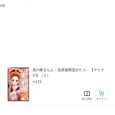
/15
花の散るらん－吉原遊郭恋がたり－【マイク
ロ】（２）
121
試し読み
カートへ