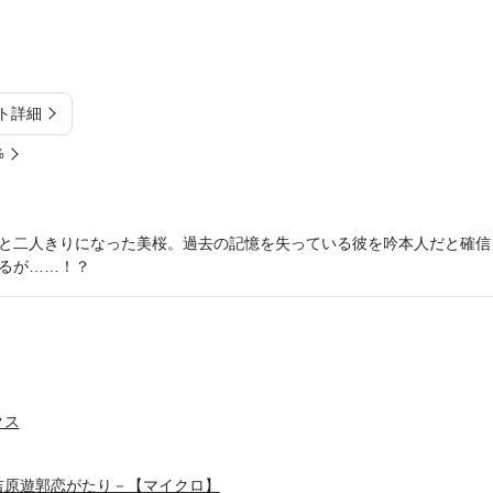
ト詳細
%
と二人きりになった美桜。過去の記憶を失っている彼を吟本人だと確信
るが……！？
クス
吉原遊郭恋がたり－【マイクロ】