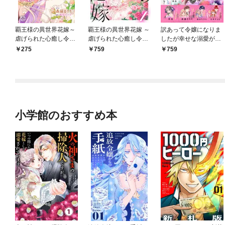
覇王様の異世界花嫁～
覇王様の異世界花嫁 ～
訳あって令嬢になりま
虐げられた心癒し令嬢
虐げられた心癒し令嬢
したが幸せな溺愛が待
は皇帝の最愛となる～
は皇帝の最愛となる～
っているようですよ？
275
759
759
【マイクロ】（１）
【合本版】（１）
～アンソロジーコミッ
ク～
小学館のおすすめ本