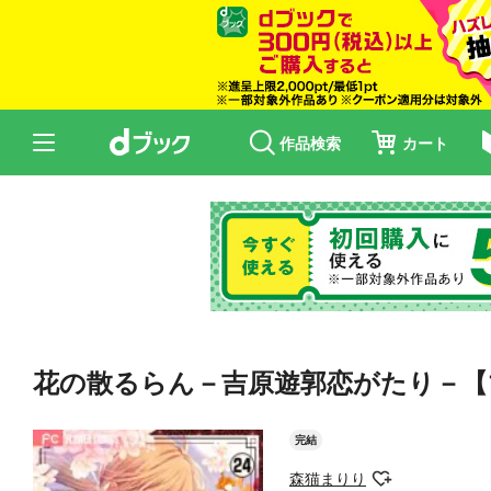
作品検索
カート
花の散るらん－吉原遊郭恋がたり－【
完結
森猫まりり