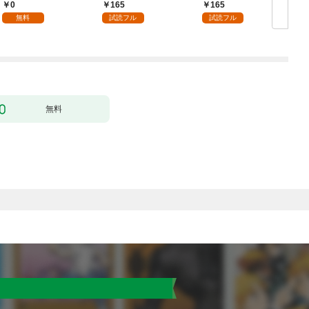
話
の精霊が味方になりま
る～なぜか旦那様の心
0
165
165
した（クールな王弟殿
の声が聞こえます！？
無料
試読フル
試読フル
下がなぜかいつもそば
～［1話売り］ story0
にいます）～［ばら売
1
り］ 第1話
無料