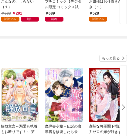
こんなの、しらない
プチコミック【デジタ
お嬢様はお仕置きが好
（１）
ル限定 コミックス試し
き（１）
読み特典付き】 2026
583
291
689
528
年9月号（2026年8月7
試読フル
割引
新着
試読フル
日発売）
もっと見る
解放宣言～溺愛も執着
魔導書令嬢～伝説の魔
寡黙な将軍閣下様は魔
もお断りです！～ 第1
導書を修復したら最強
力ゼロの嫁が好きすぎ