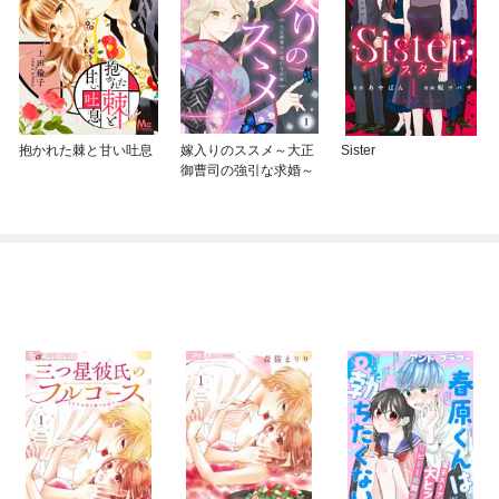
抱かれた棘と甘い吐息
嫁入りのススメ～大正
Sister
御曹司の強引な求婚～