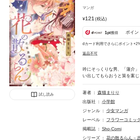
マンガ
121
(税込)
ポイン
1
pt
獲得
dカード利用でさらにポイント+2
返品不可
吟にそっくりな男、「蓮介」
い出してもらおうと策を案じ
著者
森猫まりり
試し読み
出版社
小学館
ジャンル
少女マンガ
レーベル
フラワーコミッ
掲載誌
Sho-Comi
シリーズ
花の散るらん－