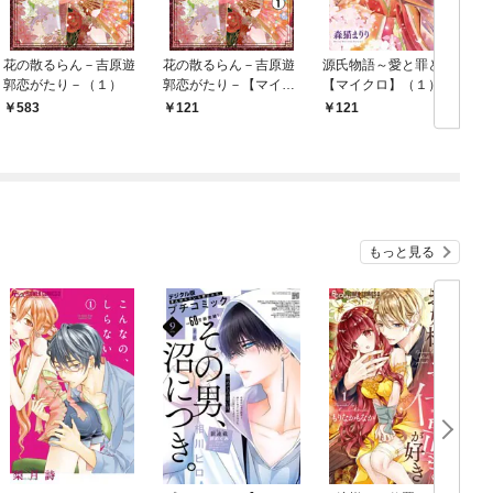
花の散るらん－吉原遊
花の散るらん－吉原遊
源氏物語～愛と罪と～
郭恋がたり－（１）
郭恋がたり－【マイク
【マイクロ】（１）
ロ】（１）
583
121
121
もっと見る