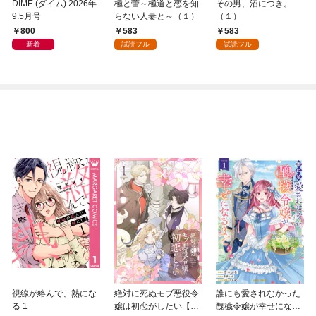
DIME (ダイム) 2026年
極と蕾～極道と恋を知
その男、沼につき。
9.5月号
らない人妻と～（１）
（１）
800
583
583
新着
試読フル
試読フル
視線が絡んで、熱にな
絶対に死ぬモブ悪役令
誰にも愛されなかった
る 1
嬢は初恋がしたい【単
醜穢令嬢が幸せになる