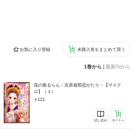
お気に入り登録
未購入巻をまとめて買う
1巻から
|
最新刊から
花の散るらん－吉原遊郭恋がたり－【マイク
ロ】（３）
121
試し読み
カートへ