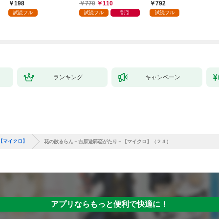
行本版】 1巻
まで 1
198
770
110
792
試読フル
試読フル
割引
試読フル
ランキング
キャンペーン
【マイクロ】
花の散るらん－吉原遊郭恋がたり－【マイクロ】（２４）
アプリならもっと便利で快適に！