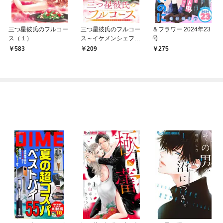
三つ星彼氏のフルコー
三つ星彼氏のフルコー
＆フラワー 2024年23
ス（１）
ス～イケメンシェフか
号
ら美味しく甘く溺愛さ
583
209
275
れる～【マイクロ】
（１）