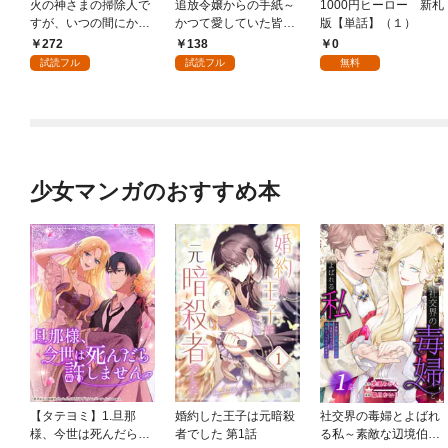
火の神さまの掃除人で
追放令嬢からの手紙～
1000円ヒーロー 新札
すが、いつの間にか花
かつて愛していた皆さ
版【単話】（１）
嫁として溺愛されてい
まへ 私のことなどお忘
272
138
0
ます【単話】（１）
れですか？～【単話】
試読フル
試読フル
無料
（１）
少女マンガのおすすめ本
【タテヨミ】1.旦那
婚約した王子は元暗殺
社交界の毒婦とよばれ
様、今世は死んだら許
者でした 第1話
る私～素敵な辺境伯令