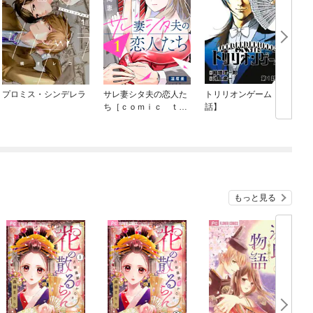
プロミス・シンデレラ
サレ妻シタ夫の恋人た
トリリオンゲーム【単
ち［ｃｏｍｉｃ ｔｉ
話】
ｎｔ］ 分冊版
もっと見る