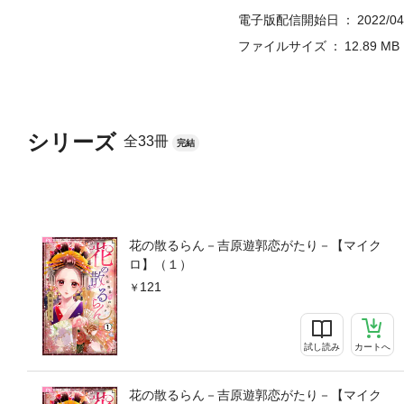
電子版配信開始日
2022/04
ファイルサイズ
12.89 MB
シリーズ
全33冊
完結
花の散るらん－吉原遊郭恋がたり－【マイク
ロ】（１）
121
試し読み
カートへ
花の散るらん－吉原遊郭恋がたり－【マイク