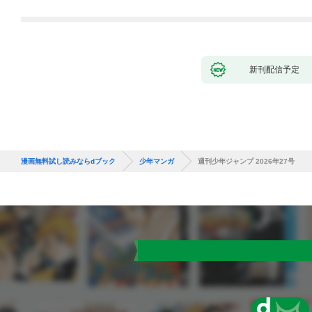
れて元パーティーメン
バーと世界に復讐＆
『ざまぁ！』します！
（１）
新刊配信予定
漫画無料試し読みならdブック
少年マンガ
週刊少年ジャンプ 2026年27号