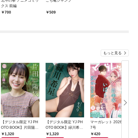
北斗の拳 アニメコミッ
こち亀ジャンプ
クス 前編
700
509
もっと見る
【デジタル限定 YJ PH
【デジタル限定 YJ PH
マーガレット 2026年1
グ
OTO BOOK】片田陽依
OTO BOOK】緑川希星
7号
6
写真集「羽色日和」
写真集「きらら、キラ
1,320
1,320
420