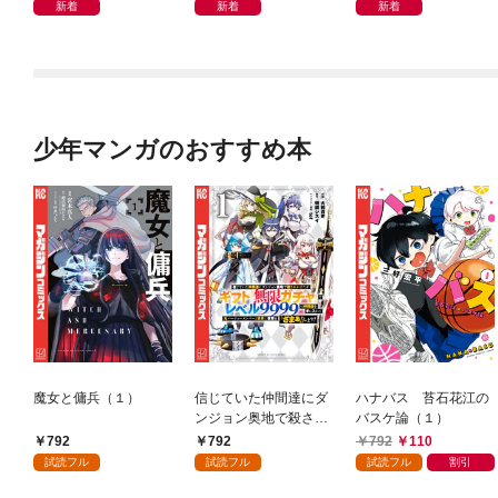
新着
新着
新着
少年マンガのおすすめ本
魔女と傭兵（１）
信じていた仲間達にダ
ハナバス 苔石花江の
ンジョン奥地で殺され
バスケ論（１）
かけたがギフト『無限
792
792
792
110
ガチャ』でレベル９９
試読フル
試読フル
試読フル
割引
９９の仲間達を手に入