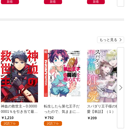
リ」
新着
新着
新着
もっと見る
神血の救世主～0.0000
転生したら第七王子だ
スパダリ王子様の狂い
0001％を引き当て最強
ったので、気ままに魔
愛【単話】（１）
へ～【電子書籍特典
術を極めます（１）
1,210
792
209
付】（１）
試読フル
試読フル