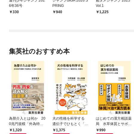
週刊少年ジャンプ 202
ジャンプGIGA 2026 S
勉タメジャンプ 2025
6年36号
PRING
Vol.1
330
940
1,225
集英社のおすすめ本
為替介入とは何か 20
犬の性格を科学する
はじめての漢方相談薬
0兆円規模「外為特
遺伝子でひもとく「最
局 水草体質とサボテ
会」が生まれた謎
良の友」の進化
ン体質
1,320
1,375
990