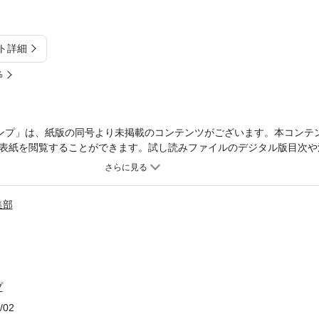
ト詳細
%
ンプ」は、紙版の同号より未掲載のコンテンツがございます。本コンテ
表紙を閲覧することができます。試し読みファイルのデジタル版目次や
大大人気御礼！ 夏休みクライマックス！ 「さむわんへるつ」が表紙＆
集部
プ
/02