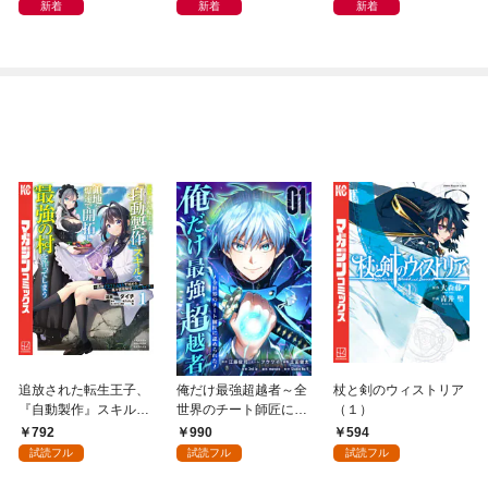
どこでもトレイン・ベ
新着
新着
新着
トナム篇」
追放された転生王子、
俺だけ最強超越者～全
杖と剣のウィストリア
『自動製作』スキルで
世界のチート師匠に認
（１）
領地を爆速で開拓し最
められた～【単行本】
792
990
594
強の村を作ってしまう
（１）
試読フル
試読フル
試読フル
～最強クラフトスキル