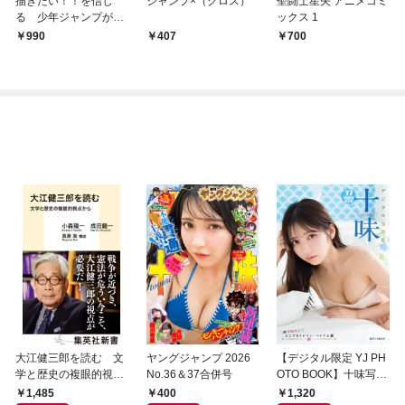
描きたい！！を信じ
ジャンプ×（クロス）
聖闘士星矢 アニメコミ
る 少年ジャンプがど
ックス 1
うしても伝えたいマン
990
407
700
ガの描き方（週刊少年
ジャンプ編集部）
大江健三郎を読む 文
ヤングジャンプ 2026
【デジタル限定 YJ PH
学と歴史の複眼的視点
No.36＆37合併号
OTO BOOK】十味写真
から
集「続・『ぽみ』！？
1,485
400
1,320