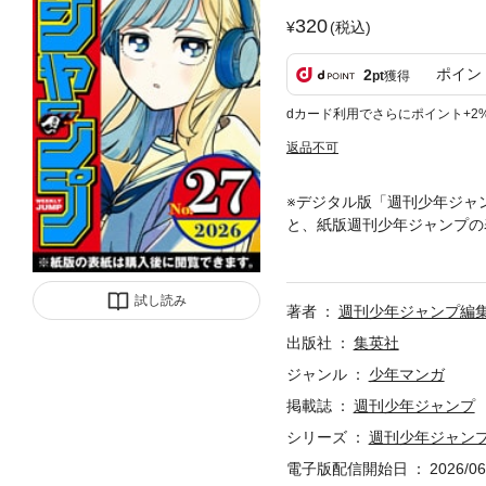
320
(税込)
ポイン
2
pt
獲得
dカード利用でさらにポイント+2
返品不可
※デジタル版「週刊少年ジャ
と、紙版週刊少年ジャンプの
認の上ご購入ください。 大
試し読み
著者
週刊少年ジャンプ編
出版社
集英社
ジャンル
少年マンガ
掲載誌
週刊少年ジャンプ
シリーズ
週刊少年ジャン
電子版配信開始日
2026/06