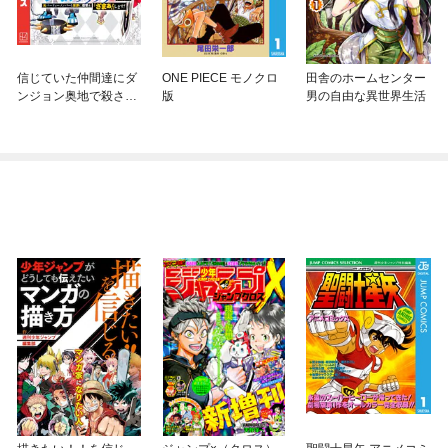
信じていた仲間達にダ
ONE PIECE モノクロ
田舎のホームセンター
ンジョン奥地で殺され
版
男の自由な異世界生活
かけたがギフト『無限
ガチャ』でレベル９９
９９の仲間達を手に入
れて元パーティーメン
バーと世界に復讐＆
『ざまぁ！』します！