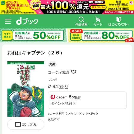
作品検索
カート
はじめての方へ
おれはキャプテン（２６）
完結
コージィ城倉
マンガ
594
(税込)
5
pt
獲得
ポイント詳細
dカード利用でさらにポイント+2%
返品不可
試し読み