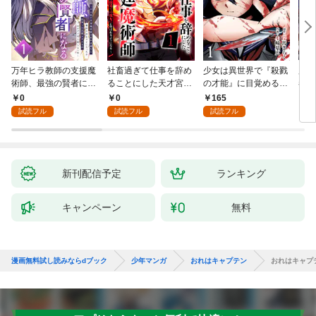
万年ヒラ教師の支援魔
社畜過ぎて仕事を辞め
少女は異世界で『殺戮
魔王
術師、最強の賢者にな
ることにした天才宮廷
の才能』に目覚める
者パ
る～不人気の支援魔術
魔術師～辺境の地でス
(話売り) #1
やっ
0
0
165
2
師は給料泥棒だと魔術
ローライフを夢見る
試読フル
試読フル
試読フル
大学をクビになった
が、不届き者を倒して
が、出世した元教え子
いたら『最果ての魔
たちのおかげで何も困
女』と呼ばれるように
らない件～ 第1話
なる～ 第1話
新刊配信予定
ランキング
キャンペーン
無料
漫画無料試し読みならdブック
少年マンガ
おれはキャプテン
おれはキャプ