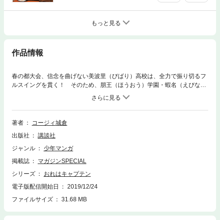
もっと見る
作品情報
春の都大会、信念を曲げない美波里（びばり）高校は、全力で振り切るフ
ルスイングを貫く！ そのため、朋王（ほうおう）学園・蝦名（えびな）
の奪三振記録はどんどん更新！！ この試合の決着は！？ そして、早逝
のエース・田中沙流（たなか・さりゅう）と大洲父娘の悲しい過去と
は……。さらに、朋王学園では、ゴールデンウィークの合宿もスター
ト！！
著者
コージィ城倉
出版社
講談社
ジャンル
少年マンガ
掲載誌
マガジンSPECIAL
シリーズ
おれはキャプテン
電子版配信開始日
2019/12/24
ファイルサイズ
31.68 MB