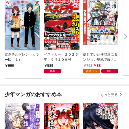
徒然チルドレン カラ
ベストカー ２０２６
信じていた仲間達にダ
魔女
ー版（１）
年 ９月１０日号
ンジョン奥地で殺され
かけたがギフト『無限
589
792
88
7
990
ガチャ』でレベル９９
新着
試読フル
割引
試
９９の仲間達を手に入
れて元パーティーメン
バーと世界に復讐＆
『ざまぁ！』します！
少年マンガのおすすめ本
もっと見る
（１）