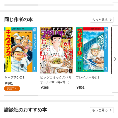
同じ作者の本
もっと見る
キャプテン2 1
ビッグコミックスペリ
プレイボール2 1
モー
オール 2019年2号（2
号 
501
018年12月28日発売）
売]
366
501
3
試読フル
講談社のおすすめ本
もっと見る