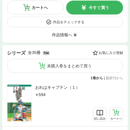
カートへ
今すぐ買う
作品をチェックする
作品情報へ
全35冊
シリーズ
お気に入り登録
完結
未購入巻をまとめて買う
1巻から
|
最新刊から
おれはキャプテン（１）
594
試し読み
カートへ