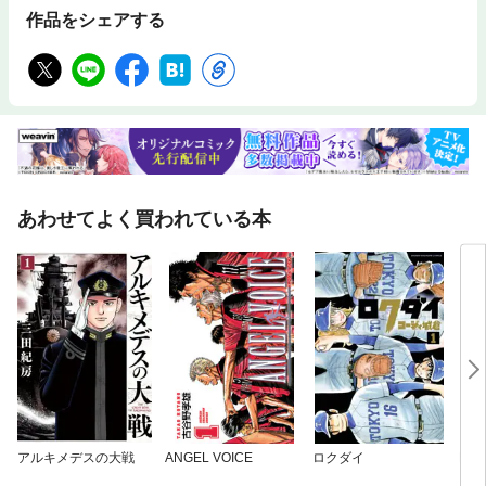
作品をシェアする
あわせてよく買われている本
アルキメデスの大戦
ANGEL VOICE
ロクダイ
ROO