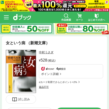
作品検索
カート
はじめての方へ
女という病 （新潮文庫）
中村うさぎ
528
(税込)
4
pt
獲得
ポイント詳細
dカード利用でさらにポイント+2%
返品不可
試し読み