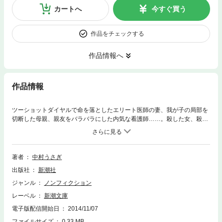
カートへ
今すぐ買う
作品をチェックする
作品情報へ
作品情報
ツーショットダイヤルで命を落としたエリート医師の妻、我が子の局部を
切断した母親、親友をバラバラにした内気な看護師……。殺した女、殺さ
れた女。際限ない欲望、ついに訪れた破滅。彼女たちは焼けるような焦り
に憑かれて「本当の私」を追い求め、狂い、堕ちた。女性が主役を演じた
13事件の闇に迫る圧倒的ドキュメント！ 女の自意識は、それ自体、病で
ある。これは、あなたの物語。
著者
中村うさぎ
出版社
新潮社
ジャンル
ノンフィクション
レーベル
新潮文庫
電子版配信開始日
2014/11/07
ファイルサイズ
0.33 MB