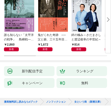
誰も知らない「太平洋
鬼がくれた奇跡 ──
絆の極み～さだまさし
悲劇
の戦争」 島嶼戦――
父と娘、三十五年目の
と渡辺俊幸の半世紀～
子 
マッカーサーとの激闘
赦し
読み
2,860
1,672
814
1,
の真実
新着
新着
新着
新刊配信予定
ランキング
キャンペーン
無料
漫画無料試し読みならdブック
ノンフィクション
女という病 （新潮文庫）