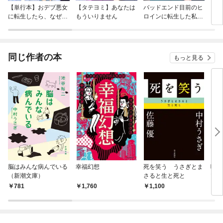
【単行本】おデブ悪女
【タテヨミ】あなたは
バッドエンド目前のヒ
【タ
に転生したら、なぜか
もういりません
ロインに転生した私、
リ〜
ラスボス王子様に執着
今世では恋愛するつも
されています
りがチートな兄が離し
てくれません！？@C
OMIC
同じ作者の本
もっと見る
脳はみんな病んでいる
幸福幻想
死を笑う うさぎとま
喧嘩
（新潮文庫）
さると生と死と
ツコ
781
1,760
1,100
9