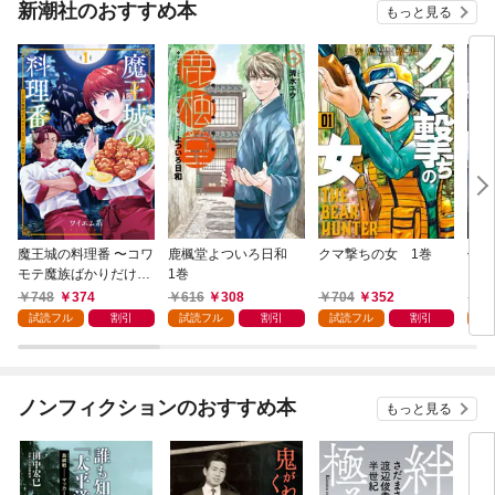
新潮社のおすすめ本
もっと見る
魔王城の料理番 〜コワ
鹿楓堂よついろ日和
クマ撃ちの女 1巻
俺の
モテ魔族ばかりだけ
1巻
ンビ
ど、ホワイトな職場で
る 
748
374
616
308
704
352
7
す〜 1巻
試読フル
割引
試読フル
割引
試読フル
割引
試
ノンフィクションのおすすめ本
もっと見る