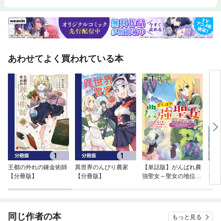
あわせてよく買われている本
王都の外れの錬金術師
異世界のんびり農家
【単話版】がんばれ農
【単
【分冊版】
【分冊版】
強聖女～聖女の地位と
全然
婚約者を奪われた令嬢
義妹
の農業革命日誌～@C
たの
OMIC
らお
士だ
同じ作者の本
もっと見る
く溺