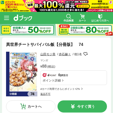
作品検索
カート
はじめての方へ
異世界チートサバイバル飯【分冊版】 74
山田モジ美
赤石赫々
他1名
マンガ
88
(税込)
0
pt
獲得
ポイント詳細
dカード利用でさらにポイント+2%
返品不可
カートへ
今すぐ買う