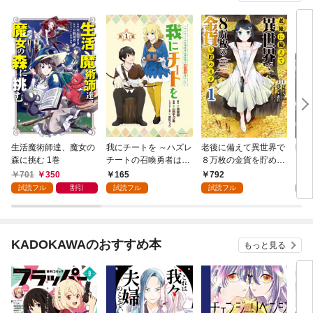
なり
生活魔術師達、魔女の
我にチートを ～ハズレ
老後に備えて異世界で
暗殺
森に挑む 1巻
チートの召喚勇者は異
８万枚の金貨を貯めま
ータ
世界でゆっくり暮らし
す（１）
らか
701
350
165
792
7
たい～(話売り) #1
試読フル
割引
試読フル
試読フル
試
KADOKAWAのおすすめ本
もっと見る