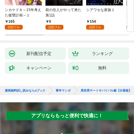
シカケドキ～15年考え
前の住人がやって来た
シアワセな家族１
16
た復讐計画～１
第1話
地獄
165
0
154
1
試読フル
試読フル
試読フル
試
新刊配信予定
ランキング
キャンペーン
無料
漫画無料試し読みならdブック
青年マンガ
異世界チートサバイバル飯【分冊版】
アプリならもっと便利で快適に！