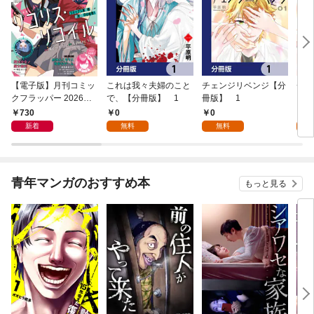
【電子版】月刊コミッ
これは我々夫婦のこと
チェンジリベンジ【分
チェ
クフラッパー 2026年9
で、【分冊版】 1
冊版】 1
月号
730
0
0
7
新着
無料
無料
試
青年マンガのおすすめ本
もっと見る