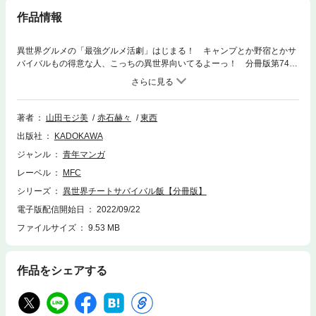
作品情報
異世界グルメの「最強グルメ活劇」はじまる！ キャンプとか野宿とかサ
バイバルもの得意な人、こっちの異世界向いてるよーっ！ 分冊版第74
弾。※本作品は単行本を分割したもので、本編内容は同一のものとなりま
す。重複購入にご注意ください。
著者
山田モジ美
赤石赫々
東西
出版社
KADOKAWA
ジャンル
青年マンガ
レーベル
MFC
シリーズ
異世界チートサバイバル飯【分冊版】
電子版配信開始日
2022/09/22
ファイルサイズ
9.53 MB
作品をシェアする