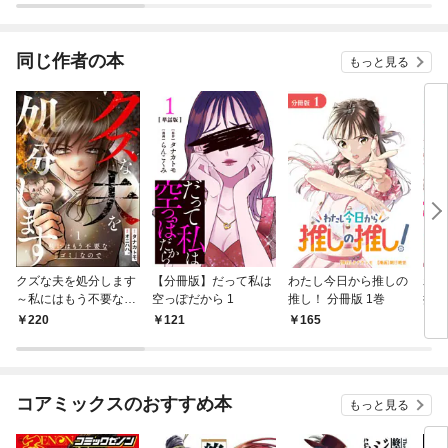
同じ作者の本
もっと見る
クズな夫を処分します
【分冊版】だって私は
わたし今日から推しの
わた
～私にはもう不要な
空っぽだから 1
推し！ 分冊版 1巻
推し
「ゴミ」なので～（分
220
121
165
7
冊版） 【第1話】
コアミックスのおすすめ本
もっと見る