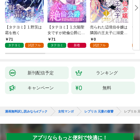
【タテヨミ】1.野茨は
【タテヨミ】1.欠陥聖
売られた辺境伯令嬢は
千鶴
霜を抱く
女ですが絶倫公爵にす
隣国の王太子に溺愛さ
に一
がられています
れる 1
【分
71
71
0
0
家の
タテヨミ
試読フル
タテヨミ
新着
試読フル
新刊配信予定
ランキング
キャンペーン
無料
漫画無料試し読みならdブック
女性マンガ
レプリカ 元妻の復讐
レプリカ 元
アプリならもっと便利で快適に！