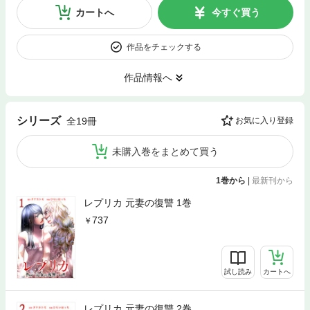
カートへ
今すぐ買う
作品をチェックする
作品情報へ
シリーズ
全19冊
お気に入り登録
未購入巻をまとめて買う
1巻から
|
最新刊から
レプリカ 元妻の復讐 1巻
737
試し読み
カートへ
レプリカ 元妻の復讐 2巻