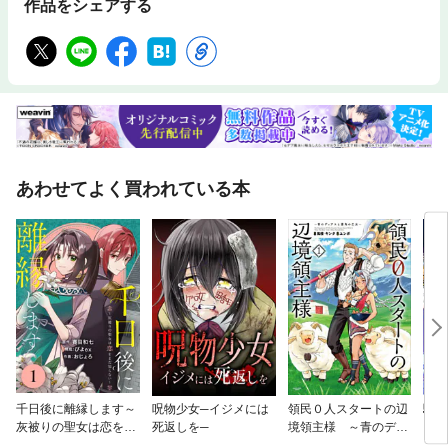
作品をシェアする
あわせてよく買われている本
千日後に離縁します～
呪物少女─イジメには
領民０人スタートの辺
騙さ
灰被りの聖女は恋をま
死返しを─
境領主様 ～青のディ
した
だ知らない～
アスと蒼角の乙女～