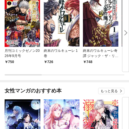
月刊コミックゼノン20
終末のワルキューレ 1
終末のワルキューレ奇
さる
26年9月号
巻
譚 ジャック・ザ・リッ
ラス
パーの事件簿 1巻【特
750
726
748
7
典イラスト付き】
女性マンガのおすすめ本
もっと見る