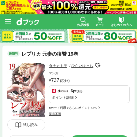
作品検索
カート
はじめての方へ
レプリカ 元妻の復讐 19巻
最新刊
タナカトモ
ひらいはっち
マンガ
737
(税込)
6
pt
獲得
ポイント詳細
dカード利用でさらにポイント+2%
返品不可
試し読み