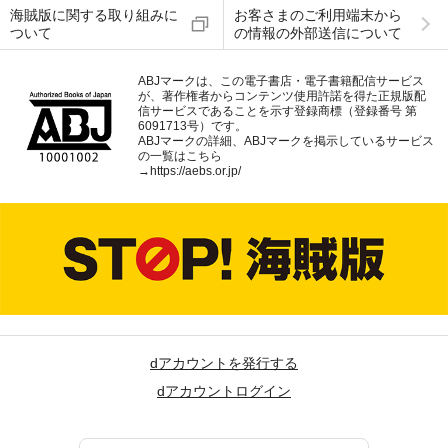
海賊版に関する取り組みに
お客さまのご利用端末から
ついて
の情報の外部送信について
ABJマークは、この電子書店・電子書籍配信サービス
が、著作権者からコンテンツ使用許諾を得た正規版配
信サービスであることを示す登録商標（登録番号 第
6091713号）です。
ABJマークの詳細、ABJマークを掲示しているサービス
の一覧はこちら
→
https://aebs.or.jp/
dアカウントを発行する
dアカウントログイン