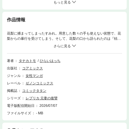
もっと見る
作品情報
花梨に捕まってしまったすみれ。用意した数々の手も使えない状態で、花
梨からの暴行を受けてしまう。そして、花梨の口から語られたのは『桔平
はなぜ、花梨に堕ちてしまったのか？』という過去話だった。さらに、花
梨は男にすみれを襲うよう命令をして…!!?絶体絶命の中、すみれの復讐は
果たされるのか？TVドラマ放送の超人気作、最新第19巻!!!
著者
タナカトモ
ひらいはっち
出版社
コアミックス
ジャンル
女性マンガ
レーベル
ゼノンコミックス
掲載誌
コミックタタン
シリーズ
レプリカ 元妻の復讐
電子版配信開始日
2026/07/07
ファイルサイズ
- MB