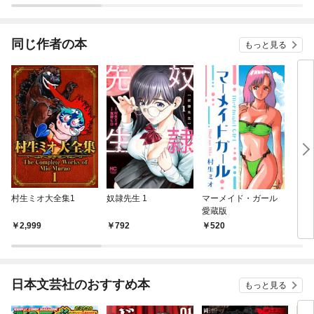
同じ作者の本
もっと見る
村生ミオ大全集1
奴隷先生 1
マーメイド・ガール
シン
愛蔵版
2,999
792
520
5
日本文芸社のおすすめ本
もっと見る