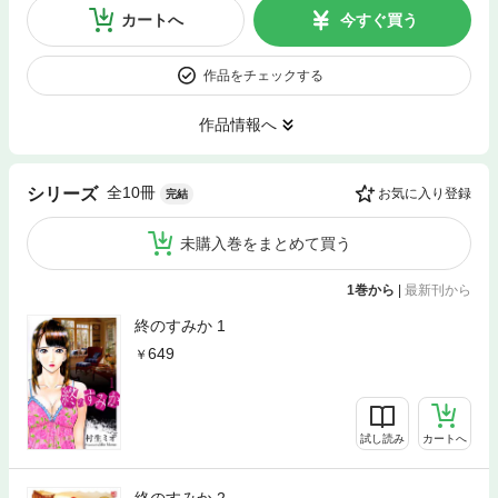
カートへ
今すぐ買う
作品をチェックする
作品情報へ
全10冊
シリーズ
お気に入り登録
完結
未購入巻をまとめて買う
1巻から
|
最新刊から
終のすみか 1
649
試し読み
カートへ
終のすみか 2