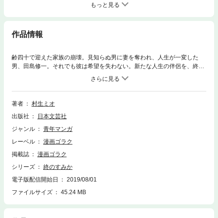
もっと見る
作品情報
齢四十で迎えた家族の崩壊。見知らぬ男に妻を奪われ、人生が一変した
男、田島修一。それでも彼は希望を失わない。新たな人生の伴侶を、終の
住処を求めて恋路を彷徨う。愛人。男なら誰しも夢見る関係に踏み込んだ
田島。しかしそれは複数の男で一人の愛人をシェアするという危険な出会
いだった。田島の愛人となったのは玲奈という名の女子大生。純情可憐な
彼女が愛人を求める理由とは？ 彼女の背後に暗躍する黒い影。しかし田
著者
村生ミオ
島は彼女に惹かれ、そして彼女もまた田島に…。淫靡で危険な愛人関係、
出版社
日本文芸社
その真実とは!?
ジャンル
青年マンガ
レーベル
漫画ゴラク
掲載誌
漫画ゴラク
シリーズ
終のすみか
電子版配信開始日
2019/08/01
ファイルサイズ
45.24 MB