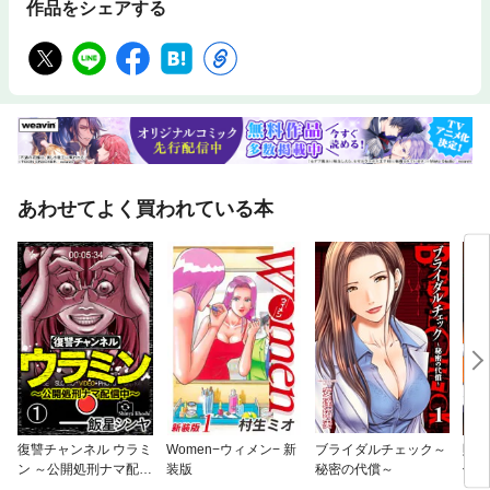
作品をシェアする
あわせてよく買われている本
復讐チャンネル ウラミ
Women−ウィメン− 新
ブライダルチェック～
賭博
ン ～公開処刑ナマ配信
装版
秘密の代償～
億脱
中～（分冊版）