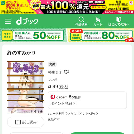
作品検索
カート
はじめての方へ
終のすみか 9
完結
村生ミオ
マンガ
649
(税込)
5
pt
獲得
ポイント詳細
dカード利用でさらにポイント+2%
返品不可
試し読み