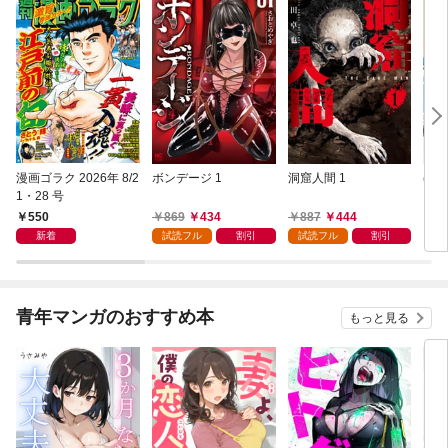
漫画ゴラク 2026年 8/2
ボンデージ 1
洞窟人間 1
ほた
1・28 号
【単
L①
550
869
434
887
444
1
新着
試読フル
割引
試読フル
割引
青年マンガのおすすめ本
もっと見る