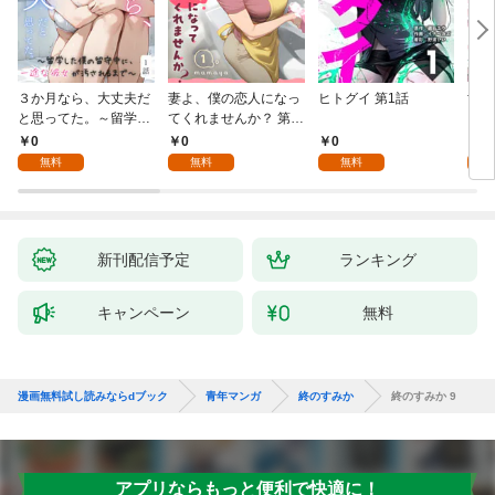
３か月なら、大丈夫だ
妻よ、僕の恋人になっ
ヒトグイ 第1話
世界
と思ってた。～留学し
てくれませんか？ 第1
レベ
た僕の留守中に、一途
話
0
0
0
0
な彼女が汚されるまで
無料
無料
無料
～ 1話
新刊配信予定
ランキング
キャンペーン
無料
漫画無料試し読みならdブック
青年マンガ
終のすみか
終のすみか 9
アプリならもっと便利で快適に！