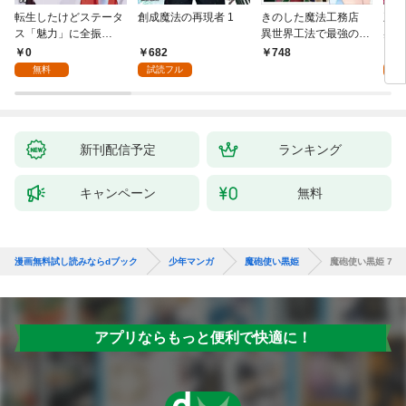
転生したけどステータ
創成魔法の再現者 1
きのした魔法工務店
王位
ス「魅力」に全振
異世界工法で最強の家
兆候
り！？(1)
づくりを（コミック）
入れ
0
682
0
748
１
る。
無料
試読フル
新刊配信予定
ランキング
キャンペーン
無料
漫画無料試し読みならdブック
少年マンガ
魔砲使い黒姫
魔砲使い黒姫 7
アプリならもっと便利で快適に！