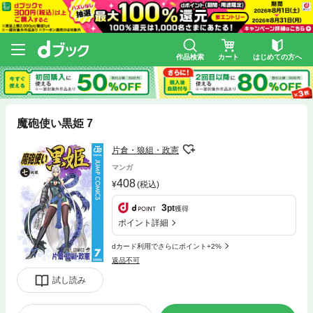
作品検索
カート
はじめての方へ
魔砲使い黒姫 7
片倉・狼組・政憲
マンガ
408
(税込)
3
pt
獲得
ポイント詳細
dカード利用でさらにポイント+2%
返品不可
試し読み