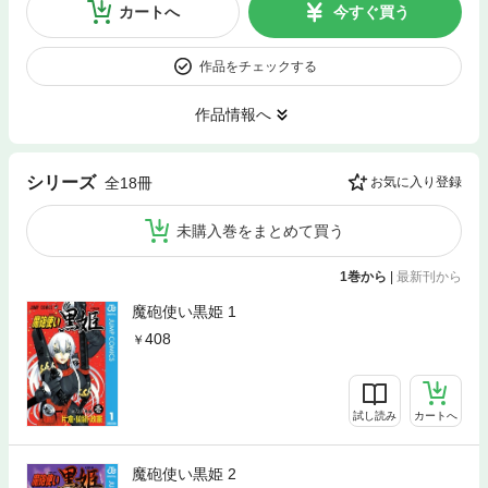
カートへ
今すぐ買う
作品をチェックする
作品情報へ
シリーズ
全18冊
お気に入り登録
未購入巻をまとめて買う
1巻から
|
最新刊から
魔砲使い黒姫 1
408
試し読み
カートへ
魔砲使い黒姫 2