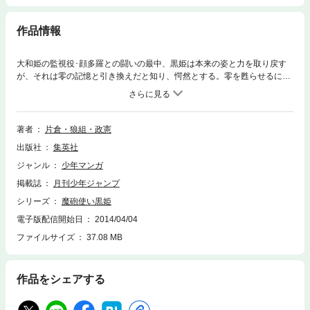
作品情報
大和姫の監視役･顔多羅との闘いの最中、黒姫は本来の姿と力を取り戻す
が、それは零の記憶と引き換えだと知り、愕然とする。零を甦らせるには
大和姫救出しかないと悟った黒姫は再び神族と闘う覚悟を決め…!?
著者
片倉・狼組・政憲
出版社
集英社
ジャンル
少年マンガ
掲載誌
月刊少年ジャンプ
シリーズ
魔砲使い黒姫
電子版配信開始日
2014/04/04
ファイルサイズ
37.08 MB
作品をシェアする