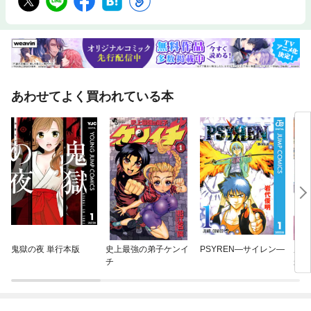
あわせてよく買われている本
鬼獄の夜 単行本版
史上最強の弟子ケンイ
PSYREN—サイレン—
農民
チ
か上
くな
ク）