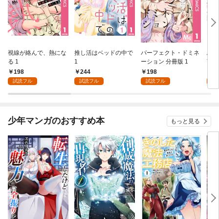
視線が絡んで、熱にな
推し活はベッドの中で
パーフェクト・ドミネ
ふし
る 1
1
ーション 分冊版 1
言っ
198
244
198
2
試読フル
試読フル
試読フル
試
少年マンガのおすすめ本
もっと見る