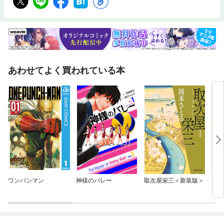
あわせてよく買われている本
ワンパンマン
神様のバレー
取次屋栄三＜新装版＞
あな
ん 
きま
ク）