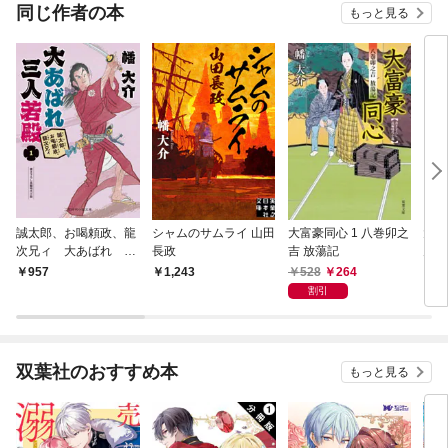
同じ作者の本
もっと見る
誠太郎、お喝頼政、龍
シャムのサムライ 山田
大富豪同心 1 八巻卯之
大江
次兄ィ 大あばれ 三
長政
吉 放蕩記
力と
人若殿１
江戸
528
264
957
1,243
7
割引
双葉社のおすすめ本
もっと見る