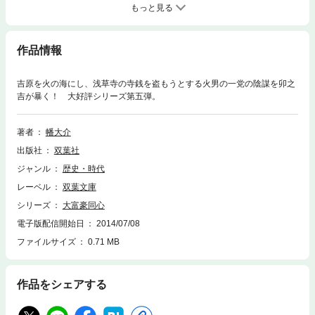
もっと見る
作品情報
吉原を火の海にし、浅草寺の寺銭を盗もうとする火男の一党の陰謀を卯之
吉が暴く！ 大好評シリーズ第五弾。
著者
幡大介
出版社
双葉社
ジャンル
歴史・時代
レーベル
双葉文庫
シリーズ
大富豪同心
電子版配信開始日
2014/07/08
ファイルサイズ
0.71 MB
作品をシェアする