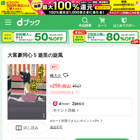
作品検索
カート
はじめての方へ
大富豪同心 5 遊里の旋風
割引
幡大介
258
(税込)
517
(2026/08/18まで)
2
pt
獲得
ポイント詳細
dカード利用でさらにポイント+2%
返品不可
試し読み