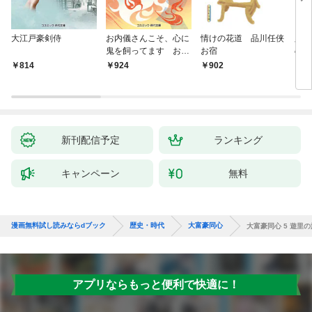
大江戸豪剣侍
お内儀さんこそ、心に
情けの花道 品川任侠
必殺
鬼を飼ってます おけ
お宿
の弦
いの戯作手帖
814
924
902
8
新刊配信予定
ランキング
キャンペーン
無料
漫画無料試し読みならdブック
歴史・時代
大富豪同心
大富豪同心 5 遊里
アプリならもっと便利で快適に！