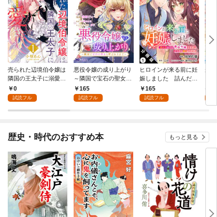
売られた辺境伯令嬢は
悪役令嬢の成り上がり
ヒロインが来る前に妊
かた
隣国の王太子に溺愛さ
～隣国で宝石の聖女と
娠しました 詰んだは
る理
れる 1
呼ばれるまで～（コミ
ずの悪役令嬢ですが、
0
165
165
9
ック） 分冊版 1
どうやら違うようです
試読フル
試読フル
試読フル
試
（コミック） 分冊版 1
歴史・時代のおすすめ本
もっと見る