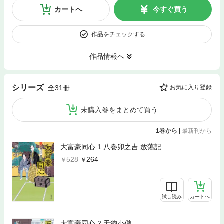
カートへ
今すぐ買う
作品をチェックする
作品情報へ
シリーズ
全31冊
お気に入り登録
未購入巻をまとめて買う
1巻から
|
最新刊から
大富豪同心 1 八巻卯之吉 放蕩記
528
264
試し読み
カートへ
大富豪同心 2 天狗小僧