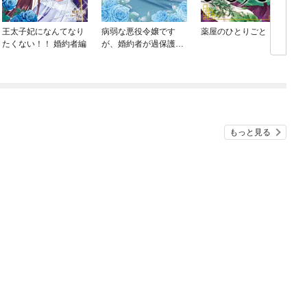
王太子妃になんてなり
病弱な悪役令嬢です
薬屋のひとりごと
たくない！！ 婚約者編
が、婚約者が過保護す
ぎて逃げ出したい(私た
ち犬猿の仲でしたよ
ね！？)
もっと見る