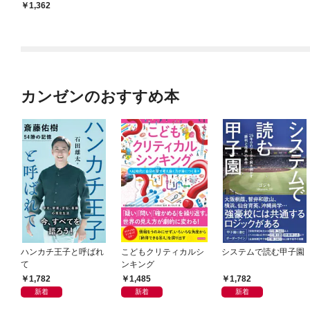
を託すな。
1,362
カンゼンのおすすめ本
ハンカチ王子と呼ばれ
こどもクリティカルシ
システムで読む甲子園
て
ンキング
1,782
1,485
1,782
新着
新着
新着