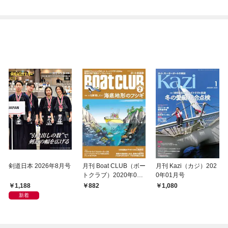
剣道日本 2026年8月号
月刊 Boat CLUB（ボー
月刊 Kazi（カジ）202
トクラブ）2020年02
0年01月号
月号
1,188
882
1,080
新着