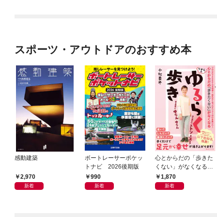
スポーツ・アウトドアのおすすめ本
感動建築
ボートレーサーポケッ
心とからだの「歩きた
トナビ 2026後期版
くない」がなくなる
らせん流 ゆるらく歩
2,970
990
1,870
き
新着
新着
新着