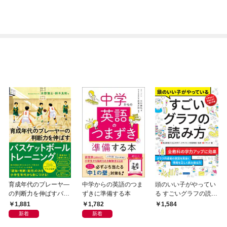
育成年代のプレーヤ—
中学からの英語のつま
頭のいい子がやってい
の判断力を伸ばすバス
ずきに準備する本
る すごいグラフの読み
ケットボールトレーニ
方
1,881
1,782
1,584
ング
新着
新着