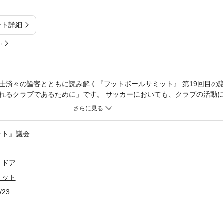
ント詳細
%
士済々の論客とともに読み解く『フットボールサミット』 第19回目の
れるクラブであるために」です。 サッカーにおいても、クラブの活動
ちを楽しませようという心意気にあふれている。それは志とも言い換え
できず、サッカーは、よほどの実力差がなければ、運に左右されるスポ
う高めていくか。単なるサッカークラブを超えた存在——このクラブは
ット』議会
る。サッカーを楽しむことを簡単にはあきらめない監督がいて、選手が
い存在になるために地道に活動を続けるスタッフがいる。クラブに関わ
劇場」を作り上げようとする志は、今年どのような形で花開くのか。強
トドア
み続けるクラブの現在地と未来、そしてアイデンティティを徹底解剖す
ミット
/23