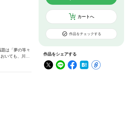
カートへ
作品をチェックする
議題は「夢の等々
作品をシェアする
においても、川崎
られる。優勝の
ーツだ。そういう
Jクラブのひとつ
いる。そして、
るすべての人が
く、楽しく、愛
る。編集長・森