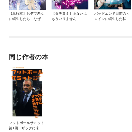
【単行本】おデブ悪女
【タテヨミ】あなたは
バッドエンド目前のヒ
に転生したら、なぜか
もういりません
ロインに転生した私、
ラスボス王子様に執着
今世では恋愛するつも
されています
りがチートな兄が離し
てくれません！？@C
OMIC
同じ作者の本
フットボールサミット
第1回 ザックに未来