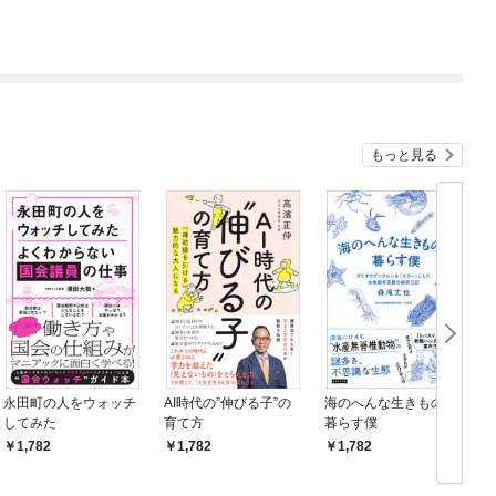
もっと見る
永田町の人をウォッチ
AI時代の”伸びる子”の
海のへんな生きものと
してみた
育て方
暮らす僕
1,782
1,782
1,782