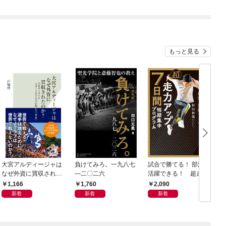
もっと見る
大宮アルディージャは
負けてみろ。一九八七
試合で勝てる！ 部活で
なぜ外資に買収された
―二〇二六
活躍できる！ 超走力
のか？～日本サッカー
アップ 7日間短期集中
1,166
1,760
2,090
とスポーツビジネスに
プログラム
新着
新着
新着
起きた「革命」～