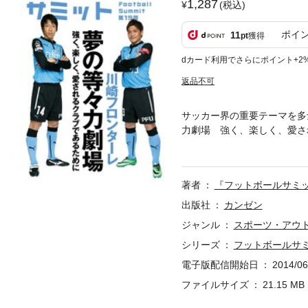
1,287
(税込)
ポイ
11
pt
獲得
dカード利用でさらにポイント+2
返品不可
サッカー界の重要テーマを多
力劇場 強く、楽しく、愛さ
フロンターレは見ている人た
タイトルは1チームしか手に
なかでクラブの存在価値をど
著者
『フットボールサミ
のモデルケースとなりつつあ
地域にとってなくてはならな
出版社
カンゼン
一丸となって、「夢の等々力
ジャンル
スポーツ・アウ
されるクラブであるために歩
シリーズ
フットボールサ
哲也
電子版配信開始日
2014/06
ファイルサイズ
21.15 MB