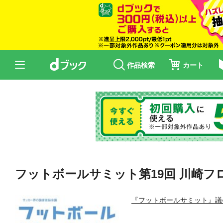
作品検索
カート
フットボールサミット第19回 川崎フ
『フットボールサミット』議