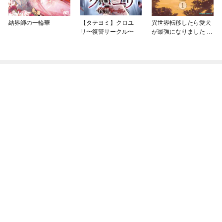
結界師の一輪華
【タテヨミ】クロユ
異世界転移したら愛犬
リ〜復讐サークル〜
が最強になりました ～
シルバーフェンリルと
俺が異世界暮らしを始
めたら～ THE COMIC