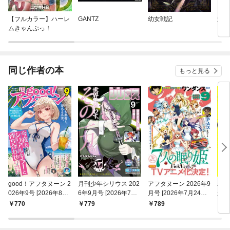
【フルカラー】ハーレ
GANTZ
幼女戦記
週刊
ムきゃんぷっ！
同じ作者の本
もっと見る
good！アフタヌーン 2
月刊少年シリウス 202
アフタヌーン 2026年9
わた
026年9号 [2026年8月
6年9月号 [2026年7月2
月号 [2026年7月24日
がし
6日発売]
4日発売]
発売]
と星
770
779
789
2
じさ
（１