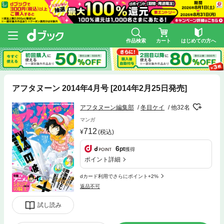
作品検索
カート
はじめての方へ
アフタヌーン 2014年4月号 [2014年2月25日発売]
アフタヌーン編集部
冬目ケイ
他32名
マンガ
712
(税込)
6
pt
獲得
ポイント詳細
dカード利用でさらにポイント+2%
返品不可
試し読み