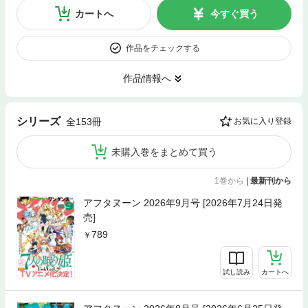
カートへ
今すぐ買う
作品をチェックする
作品情報へ
シリーズ
全153冊
お気に入り登録
未購入巻をまとめて買う
1巻から
|
最新刊から
アフタヌーン 2026年9月号 [2026年7月24日発
売]
789
試し読み
カートへ