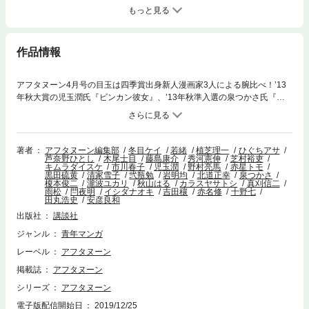
もっと見る
作品情報
アフタヌーン4月号の目玉は四季賞出身新人漫画家3人による腕比べ！’13
年秋大賞の児玉潤氏『ビンカン彼女』、’13年秋準入選の泉つかさ氏『あ
たらしい戦争のはなし』（94Ｐの超ボリューム！）、そして皆様おなじみ
『遠い食卓』第5話目を掲載（イシダナオキ氏は’11年春四季賞）！表紙は
植芝理一氏『謎の彼女Ｘ』が飾り、隔月連載の岩明均氏『ヒストリエ』が
読める4月号。電子書籍でフルカラーになった『寄生獣』の情報ページも
著者
アフタヌーン編集部
冬目ケイ
若緒
植芝理一
ひぐちアサ
芦奈野ひとし
木尾士目
藤島康介
秀河憲伸
芝村裕吏
ありますよ！＊電子配信版は通信環境によりダウンロードに時間がかかる
キムラダイスケ
市川春子
児玉潤
野村亮馬
赤星トモ
場合がございます。
黒田硫黄
清家雪子
弐瓶勉
岩明均
北道正幸
泉つかさ
榎本俊二
瀧波ユカリ
秋山はる
カラスヤサトシ
真刈信二
雨松
閂夜明
イシダナオキ
吉田穰
赤名修
十野七
田丸浩史
安彦良和
出版社
講談社
ジャンル
青年マンガ
レーベル
アフタヌーン
掲載誌
アフタヌーン
シリーズ
アフタヌーン
電子版配信開始日
2019/12/25