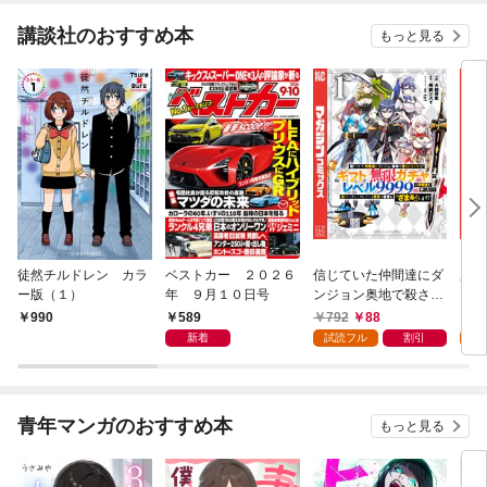
講談社のおすすめ本
もっと見る
徒然チルドレン カラ
ベストカー ２０２６
信じていた仲間達にダ
魔女
ー版（１）
年 ９月１０日号
ンジョン奥地で殺され
かけたがギフト『無限
589
792
88
7
990
ガチャ』でレベル９９
新着
試読フル
割引
試
９９の仲間達を手に入
れて元パーティーメン
バーと世界に復讐＆
『ざまぁ！』します！
青年マンガのおすすめ本
もっと見る
（１）