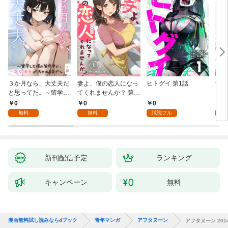
３か月なら、大丈夫だ
妻よ、僕の恋人になっ
ヒトグイ 第1話
世界
と思ってた。～留学し
てくれませんか？ 第1
レベ
た僕の留守中に、一途
話
0
0
0
0
な彼女が汚されるまで
無料
無料
試読フル
～ 1話
新刊配信予定
ランキング
キャンペーン
無料
漫画無料試し読みならdブック
青年マンガ
アフタヌーン
アフタヌーン 2014