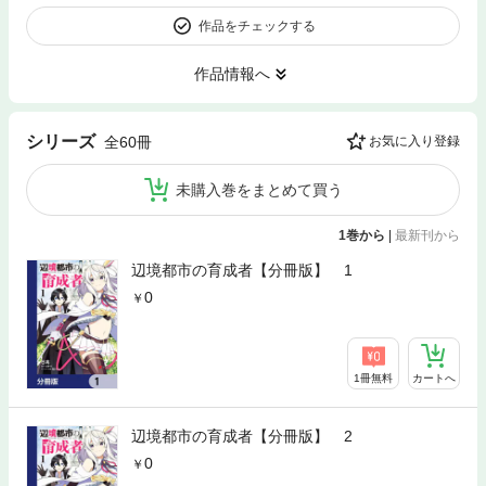
作品をチェックする
作品情報へ
シリーズ
全60冊
お気に入り登録
未購入巻をまとめて買う
1巻から
|
最新刊から
辺境都市の育成者【分冊版】 1
0
1冊無料
カートへ
辺境都市の育成者【分冊版】 2
0