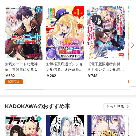
無気力ニートな元神
お嬢様系底辺ダンジョ
【電子版限定特典付
【無
童、冒険者になる 1
ン配信者、迷惑系をボ
き】ダンジョン配信者
言わ
コったらバズって伝説
を救って大バズりした
僕は
682
0
262
748
になってますわ！？
転生陰陽師、うっかり
い出
試読フル
【単話】（１）
超級呪物を配信したら
ョン
伝説になった1
覚醒
版】
KADOKAWAのおすすめ本
もっと見る