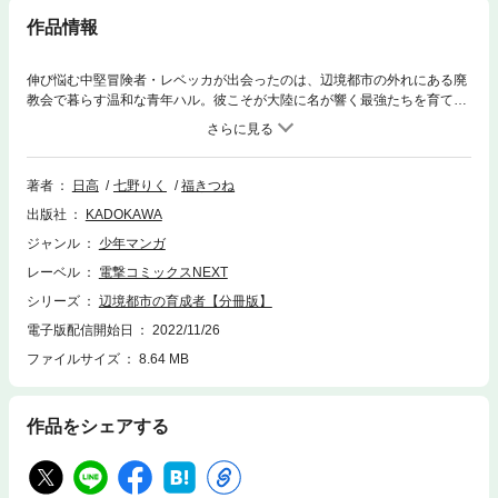
作品情報
伸び悩む中堅冒険者・レベッカが出会ったのは、辺境都市の外れにある廃
教会で暮らす温和な青年ハル。彼こそが大陸に名が響く最強たちを育てた
伝説の「育成者」だった。固定観念を破壊する、優しくも驚異的な指導。
レベッカの成長と、ハルの実力は如何に――。 分冊版第14弾。※本作品
は単行本を分割したもので、本編内容は同一のものとなります。重複購入
にご注意ください。
著者
日高
七野りく
福きつね
出版社
KADOKAWA
ジャンル
少年マンガ
レーベル
電撃コミックスNEXT
シリーズ
辺境都市の育成者【分冊版】
電子版配信開始日
2022/11/26
ファイルサイズ
8.64 MB
作品をシェアする