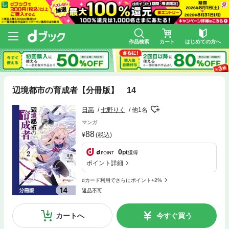
作品検索
カート
はじめての方へ
辺境都市の育成者【分冊版】 14
日高
七野りく
他1名
マンガ
88
(税込)
0
pt
獲得
ポイント詳細
dカード利用でさらにポイント+2%
返品不可
カートへ
今すぐ買う