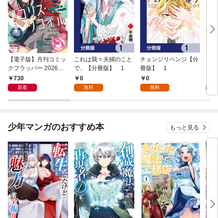
【電子版】月刊コミッ
これは我々夫婦のこと
チェンジリベンジ【分
チェ
クフラッパー 2026年9
で、【分冊版】 1
冊版】 1
月号
730
0
0
7
新着
無料
無料
試
少年マンガのおすすめ本
もっと見る