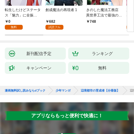
転生したけどステータ
創成魔法の再現者 1
きのした魔法工務店
王位
ス「魅力」に全振
異世界工法で最強の家
兆候
り！？(1)
づくりを（コミック）
入れ
0
682
0
748
１
る。
無料
試読フル
新刊配信予定
ランキング
キャンペーン
無料
漫画無料試し読みならdブック
少年マンガ
辺境都市の育成者【分冊版】
辺
アプリならもっと便利で快適に！