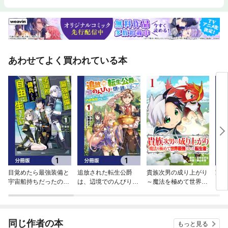
あわせてよく買われている本
目覚めたら最強装備と
追放された転生公爵
貴族次男の成り上がり
家が
宇宙船持ちだったの
は、辺境でのんびりと
～魔法を極めて世界最
も良
で、一戸建て目指して
畑を耕したかった ～来
強になった転生者～
った
傭兵として自由に生き
るなというのに領民が
ーク
たい【分冊版】
沢山来るから内政無双
った
をすることに～【分冊
同じ作者の本
もっと見る
版】