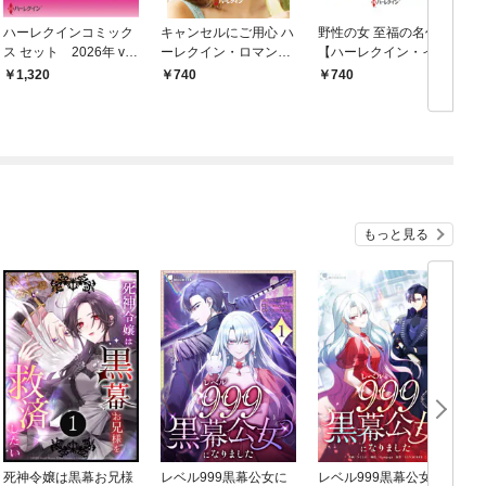
ハーレクインコミック
キャンセルにご用心 ハ
野性の女 至福の名作選
ス セット 2026年 vo
ーレクイン・ロマンス
【ハーレクイン・イマ
l.856
～伝説の名作選～【ハ
ージュ版】
1,320
740
740
ーレクイン・ロマンス
版】
もっと見る
死神令嬢は黒幕お兄様
レベル999黒幕公女に
レベル999黒幕公女に