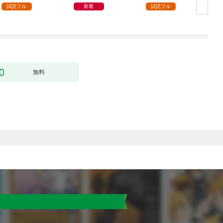
試読フル
新着
試読フル
無料