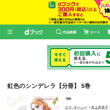
作品検索
カート
虹色のシンデレラ【分冊】 5巻
完結
エマ･ダーシー
井上恵美子