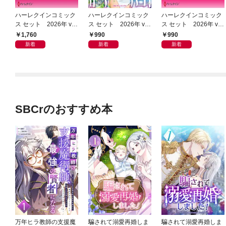
ハーレクインコミック
ハーレクインコミック
ハーレクインコミック
ス セット 2026年 vo
ス セット 2026年 vo
ス セット 2026年 vo
l.1085
l.952
l.949
1,760
990
990
新着
新着
新着
SBCrのおすすめ本
万年ヒラ教師の支援魔
騙されて溺愛再婚しま
騙されて溺愛再婚しま