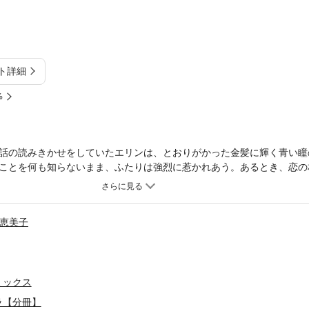
ト詳細
%
話の読みきかせをしていたエリンは、とおりがかった金髪に輝く青い瞳
ことを何も知らないまま、ふたりは強烈に惹かれあう。あるとき、恋の
･ワンの大富豪ピーター・ラムジーだと知ったエリンは、自分のことを
ピーターに、本当のことを言い出せなくなってしまい……。
恵美子
ミックス
ラ【分冊】