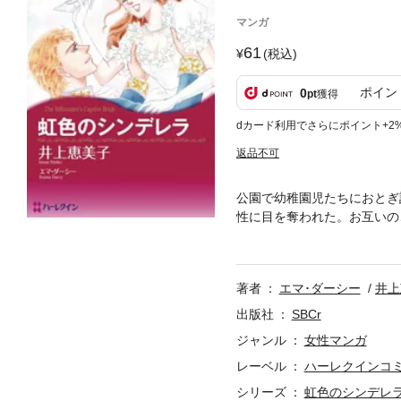
マンガ
61
(税込)
ポイン
0
pt
獲得
dカード利用でさらにポイント+2
返品不可
公園で幼稚園児たちにおとぎ
性に目を奪われた。お互いの
の花婿にしたい男性ナンバー
い保育士だと思い込んでいる
著者
エマ･ダーシー
井上
出版社
SBCr
ジャンル
女性マンガ
レーベル
ハーレクインコ
シリーズ
虹色のシンデレ