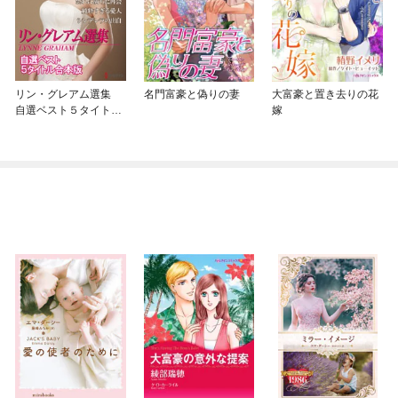
リン・グレアム選集
名門富豪と偽りの妻
大富豪と置き去りの花
自選ベスト５タイトル
嫁
合本版