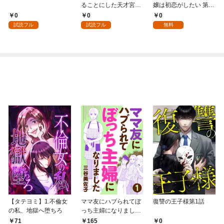
ることにした天才宮廷
嬢は初恋がしたい 第1
魔術師～辺境の地でス
話
0
0
0
ローライフを夢見る
試読フル
試読フル
無料
が、不届き者を倒して
いたら『最果ての魔
女』と呼ばれるように
なる～ 第1話
【タテヨミ】1.不倫女
ママ友にハブられてぼ
復讐の王子様第1話
の私、地獄へ堕ちろ
っち主婦になりました
【分冊版】 1
71
165
0