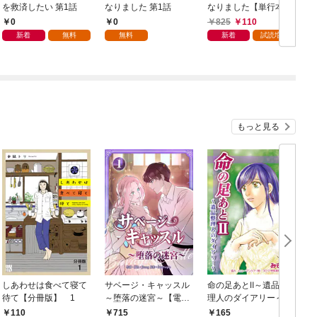
を救済したい 第1話
なりました 第1話
なりました【単行本
版】 1巻
0
0
825
110
新着
無料
無料
新着
試読増量
もっと見る
しあわせは食べて寝て
サベージ・キャッスル
命の足あとⅡ～遺品整
待て【分冊版】 1
～堕落の迷宮～【電子
理人のダイアリー～
単行本版】 第1巻
1巻
110
715
165