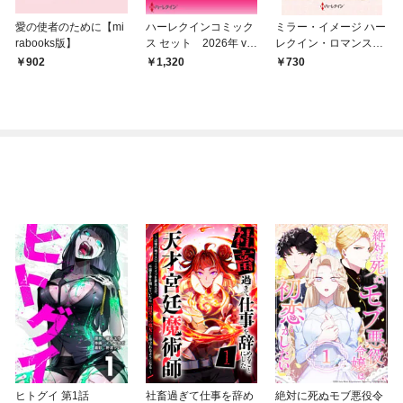
愛の使者のために【mi
ハーレクインコミック
ミラー・イメージ ハー
rabooks版】
ス セット 2026年 vo
レクイン・ロマンス・
l.868
タイムマシン【ハーレ
902
1,320
730
クイン・プレゼンツ作
家シリーズ別冊版】
ヒトグイ 第1話
社畜過ぎて仕事を辞め
絶対に死ぬモブ悪役令