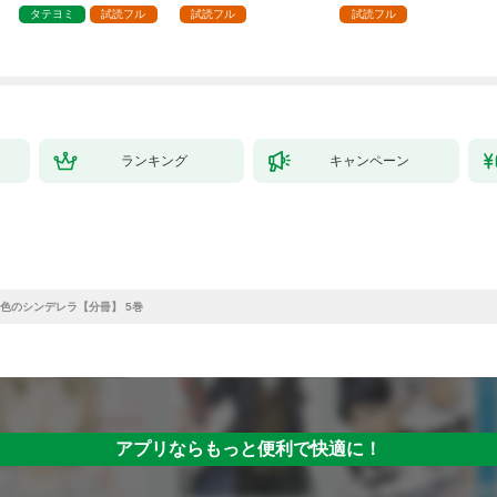
タテヨミ
試読フル
試読フル
試読フル
ランキング
キャンペーン
色のシンデレラ【分冊】 5巻
アプリならもっと便利で快適に！