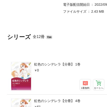
電子版配信開始日
2022/09
ファイルサイズ
2.43 MB
シリーズ
全12冊
完結
虹色のシンデレラ【分冊】 1巻
0
1冊無料
カートへ
虹色のシンデレラ【分冊】 4巻
61