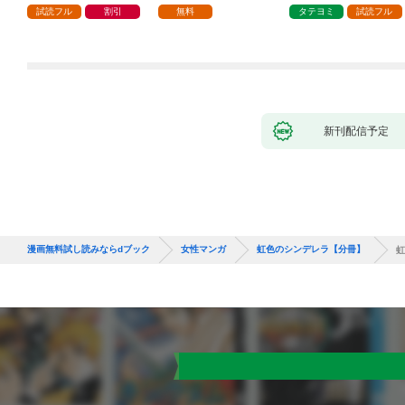
試読フル
割引
無料
タテヨミ
試読フル
新刊配信予定
漫画無料試し読みならdブック
女性マンガ
虹色のシンデレラ【分冊】
虹