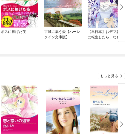
ボスに捧げた夜
古城に集う愛【ハーレ
【単行本】おデブ悪女
クイン文庫版】
に転生したら、なぜか
ラスボス王子様に執着
されています
もっと見る