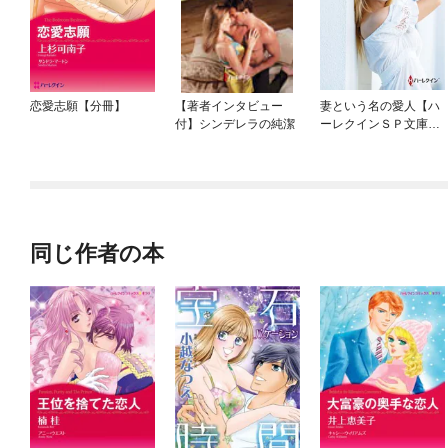
恋愛志願【分冊】
【著者インタビュー
妻という名の愛人【ハ
付】シンデレラの純潔
ーレクインＳＰ文庫
版】
同じ作者の本