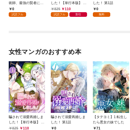
術師、最強の賢者にな
した！【単行本版】 1
した！ 第1話
る～不人気の支援魔術
巻
0
825
110
0
師は給料泥棒だと魔術
試読フル
試読フル
割引
無料
大学をクビになった
が、出世した元教え子
たちのおかげで何も困
らない件～ 第1話
女性マンガのおすすめ本
騙されて溺愛再婚しま
騙されて溺愛再婚しま
【タテヨミ】1.転生し
した！【単行本版】 1
した！ 第1話
たら悪女の妹でした
巻
825
110
0
71