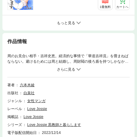
1冊無料
カートへ
もっと見る
作品情報
周のお見合い相手・吉祥史恵。経済的な事情で「華道吉祥流」を畳まねば
ならない。避けるためには周と結婚し、周財閥の後ろ盾を持つしかなかっ
た…。だが、それを知った周が提案した事とは…？（38P)(この作品はウ
ェブ・マガジン：Love Jossie Vol.59に収録されています。重複購入にご
注意ください。)
著者
六本木綾
出版社
白泉社
ジャンル
女性マンガ
レーベル
Love Jossie
掲載誌
Love Jossie
シリーズ
Love Jossie 黒教師と暮らします
電子版配信開始日
2022/12/14