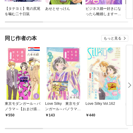
【タテヨミ】竜の尻尾
あせとせっけん
ビジネス婚ー好きにな
不純
を噛む二十日鼠
ったら離婚しますー
ら～
【ページ版】
惑
同じ作者の本
もっと見る
東京モダンガール～パ
Love Silky 東京モダ
Love Silky Vol.162
楽園
ノラマ～【おまけ描き
ンガール～パノラマ
下ろし付き】 1巻
～ story01
550
143
440
5