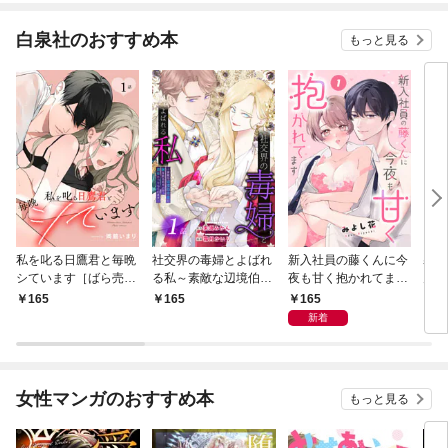
白泉社のおすすめ本
もっと見る
私を叱る日鷹君と毎晩
社交界の毒婦とよばれ
新入社員の藤くんに今
寡黙
シています［ばら売
る私～素敵な辺境伯令
夜も甘く抱かれてます
力ゼ
り］ 第1話
息に腕を折られたの
［ばら売り］ 第1話
る～
165
165
165
1
で、責任とってもらい
の声
新着
ます～［ばら売り］
～［
第1話
01
女性マンガのおすすめ本
もっと見る