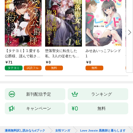
【タテヨミ】1.愛する
堕落聖女に転生した
みせあいっこフレンド
火の
公爵様、謹んで殺させ
私、3人の従者たちに
1
すが
ていただきます！
抱かれて困ってます 第
嫁と
71
0
0
2
1話
ます
タテヨミ
試読フル
無料
無料
試
新刊配信予定
ランキング
キャンペーン
無料
漫画無料試し読みならdブック
女性マンガ
Love Jossie 黒教師と暮らします