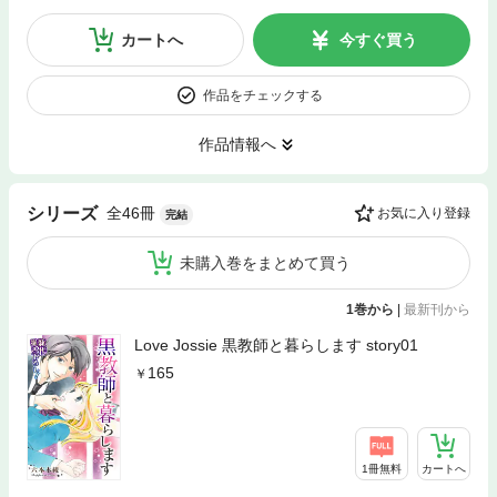
カートへ
今すぐ買う
作品をチェックする
作品情報へ
全46冊
シリーズ
お気に入り登録
完結
未購入巻をまとめて買う
1巻から
|
最新刊から
Love Jossie 黒教師と暮らします story01
165
1冊無料
カートへ