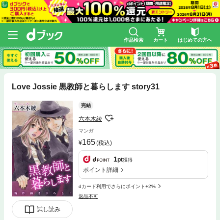
作品検索
カート
はじめての方へ
Love Jossie 黒教師と暮らします story31
完結
六本木綾
マンガ
165
(税込)
1
pt
獲得
ポイント詳細
dカード利用でさらにポイント+2%
返品不可
試し読み