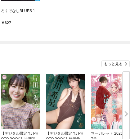
ろくでなしBLUES 1
627
もっと見る
【デジタル限定 YJ PH
【デジタル限定 YJ PH
マーガレット 2026年1
グ
OTO BOOK】片田陽依
OTO BOOK】緑川希星
7号
6