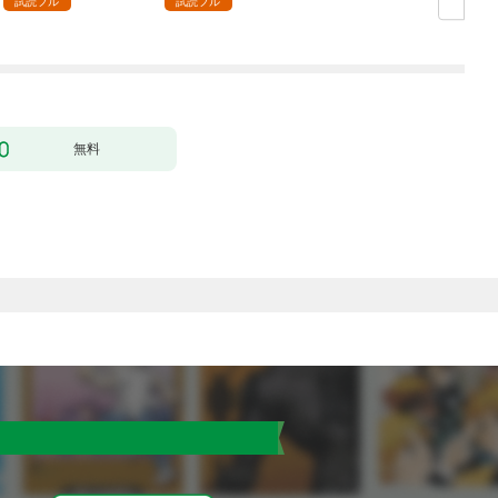
試読フル
試読フル
無料