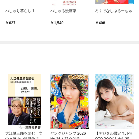
べしゃり暮らし 1
べしゃる漫画家
ろくでなしぶるーちゅ
627
1,540
408
大江健三郎を読む 文
ヤングジャンプ 2026
【デジタル限定 YJ PH
学と歴史の複眼的視点
No.36＆37合併号
OTO BOOK】十味写真