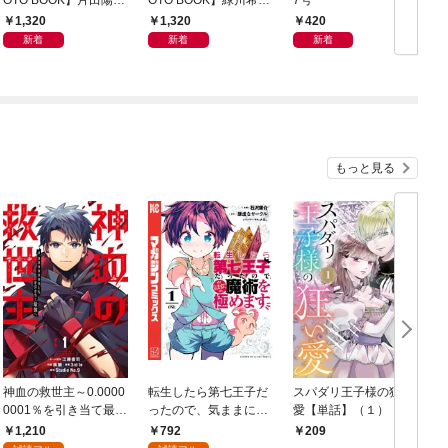
写真集「羽色日和」
写真集「きらら、キラ
1,320
1,320
420
リ」
新着
新着
新着
もっと見る
神血の救世主～0.0000
転生したら第七王子だ
スパダリ王子様の狂い
0001％を引き当て最強
ったので、気ままに魔
愛【単話】（１）
へ～【電子書籍特典
術を極めます（１）
1,210
792
209
付】（１）