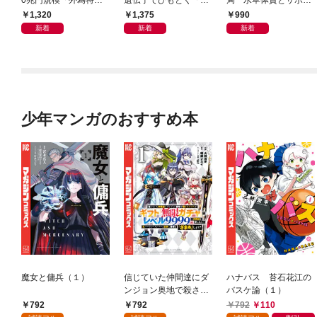
会」が生まれた謎
良の友」の進化
ン体質
1,320
1,375
990
新着
新着
新着
少年マンガのおすすめ本
魔女と傭兵（１）
信じていた仲間達にダ
ハナバス 苔石花江の
ンジョン奥地で殺され
バスケ論（１）
かけたがギフト『無限
792
792
792
110
ガチャ』でレベル９９