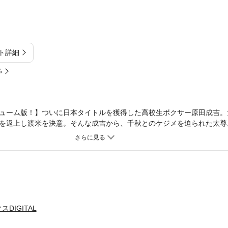
ト詳細
%
ューム版！】ついに日本タイトルを獲得した高校生ボクサー原田成吉。
を返上し渡米を決意。そんな成吉から、千秋とのケジメを迫られた太尊
着をつけるべく、太尊は最大のライバル相手に、リングへ上がる！！
DIGITAL