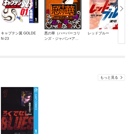
キャプテン翼 GOLDE
悪の華（ハーパーコリ
レッドブルー
O
N-23
ンズ・ジャパン×アル
ト出版）
もっと見る