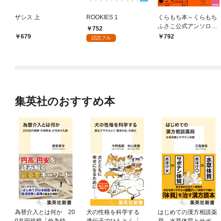
ザシス 上
ROOKIES 1
くらもち本～くらもち
ふさこ公式アンソロジ
752
ーコミック～
679
792
試読フル
集英社のおすすめ本
為替介入とは何か 20
犬の性格を科学する
はじめての漢方相談薬
0兆円規模「外為特
遺伝子でひもとく「最
局 水草体質とサボテ