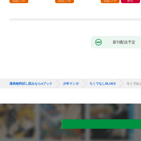
試読フル
試読フル
試読フル
割引
９９の仲間達を手に入
れて元パーティーメン
バーと世界に復讐＆
『ざまぁ！』します！
（１）
新刊配信予定
漫画無料試し読みならdブック
少年マンガ
ろくでなしBLUES
ろくでなしB