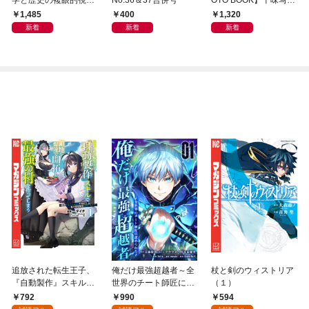
から
集「続・『ぽみ』！？
1,485
400
1,320
どこでもトレイン・ベ
新着
新着
新着
トナム篇」
追放された転生王子、
俺だけ最強超越者～全
杖と剣のウィストリア
『自動製作』スキルで
世界のチート師匠に認
（１）
領地を爆速で開拓し最
められた～【単行本】
792
990
594
強の村を作ってしまう
（１）