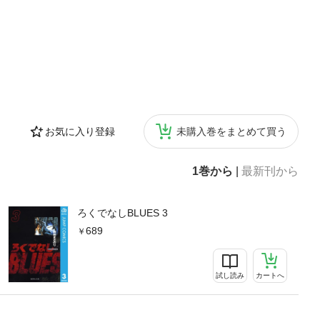
お気に入り登録
未購入巻をまとめて買う
1巻から
|
最新刊から
ろくでなしBLUES 3
689
試し読み
カートへ