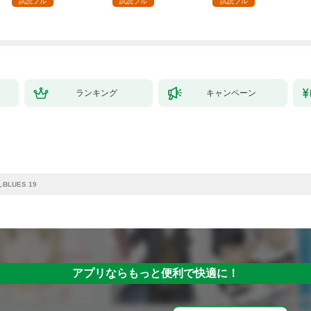
試読フル
試読フル
試読フル
～最強クラフトスキル
で始める、楽々領地開
拓スローライフ～
（１）
ランキング
キャンペーン
LUES 19
アプリならもっと便利で快適に！