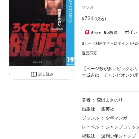
マンガ
731
(税込)
ポイン
6
pt
獲得
dカード利用でさらにポイント+2
返品不可
【ページ数が多いビッグボリ
試し読み
す成吉は、チャンピオンの座
係、そして成吉との勝負に決
著者
森田まさのり
出版社
集英社
ジャンル
少年マンガ
レーベル
ジャンプコミックス
掲載誌
週刊少年ジャンプ