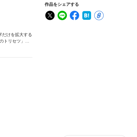
作品をシェアする
字だけを拡大する
のトリセツ」ペ
ア、編集部おす
満載していま
スポットなど情
ブランド栗の産
子書籍版にはデジ