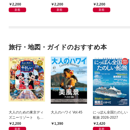
2,200
2,200
2,200
新着
新着
新着
旅行・地図・ガイドのおすすめ本
大人のための東京ディ
大人のハワイ Vol.45
にっぽん全国たのしい
ズニーリゾート もっ
船旅 2026-2027
とやさしいガイド
2,200
2,420
1,390
新着
新着