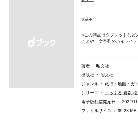
返品不可
※この商品はタブレットなど
ことや、文字列のハイライト
ージでは、愛媛観光の位置関
すめの周遊モデルプラン、最
す。続く「道後温泉大特集」
著者
昭文社
報が盛りだくさん！この特集
地である伊予市中山地区を紹
出版社
昭文社
タル付録「まっぷるリンク」
ジャンル
旅行・地図・ガ
シリーズ
まっぷる 愛媛 松
電子版配信開始日
2022/11
ファイルサイズ
69.23 MB