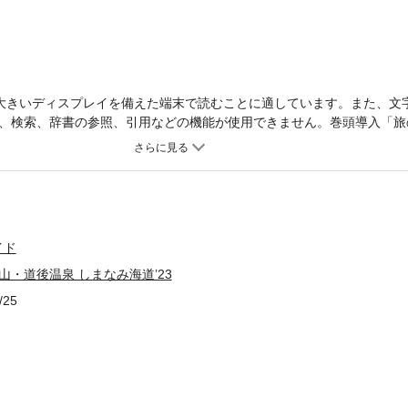
大きいディスプレイを備えた端末で読むことに適しています。また、文
、検索、辞書の参照、引用などの機能が使用できません。巻頭導入「旅
係や概要がひと目でわかる旅マップ、愛媛の絶景、美景を集めたグラビ
新の観光情報を提供するニュースなど、旅の前に知っておきたい情報を
では道後温泉本館や飛鳥乃湯泉の楽しみ方から、おすすめみやげ、映え
で道後温泉のすべてがわかります。また、地域応援企画として愛媛県の
介します。※一部コンテンツが収録されていない場合があります。※電
は収録していません。
イド
山・道後温泉 しまなみ海道’23
/25