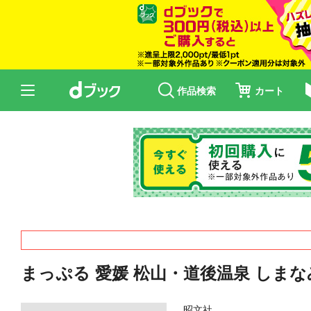
作品検索
カート
まっぷる 愛媛 松山・道後温泉 しまなみ
昭文社