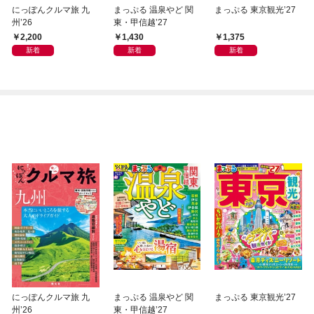
にっぽんクルマ旅 九
まっぷる 温泉やど 関
まっぷる 東京観光’27
州’26
東・甲信越’27
2,200
1,430
1,375
新着
新着
新着
にっぽんクルマ旅 九
まっぷる 温泉やど 関
まっぷる 東京観光’27
州’26
東・甲信越’27