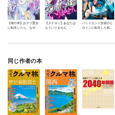
【単行本】おデブ悪女
【タテヨミ】あなたは
バッドエンド目前のヒ
に転生したら、なぜか
もういりません
ロインに転生した私、
ラスボス王子様に執着
今世では恋愛するつも
されています
りがチートな兄が離し
てくれません！？@C
OMIC
同じ作者の本