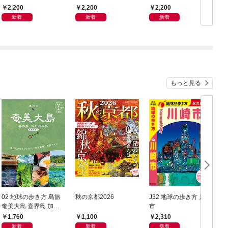
2,200
2,200
2,200
新着
新着
新着
もっと見る
02 地球の歩き方 島旅
秋の京都2026
J32 地球の歩き方 川崎
奄美大島 喜界島 加計
市
豆
呂麻島(奄美群島1) 5訂
1,760
1,100
2,310
版
新着
新着
新着