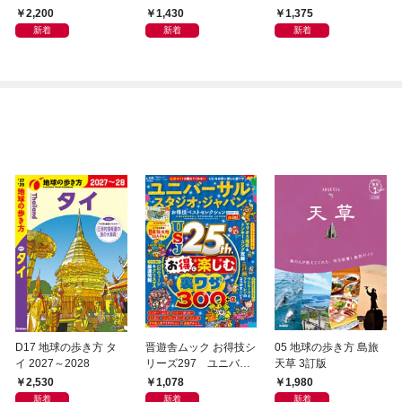
2,200
1,430
1,375
新着
新着
新着
D17 地球の歩き方 タ
晋遊舎ムック お得技シ
05 地球の歩き方 島旅
イ 2027～2028
リーズ297 ユニバー
天草 3訂版
サル・スタジオ・ジャ
2,530
1,078
1,980
パンお得技ベストセレ
新着
新着
新着