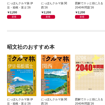
にっぽんクルマ旅 伊
にっぽんクルマ旅 関
図解でスッと頭に入る
豆・箱根・富士’26
西’26
2040年問題’26
2,200
2,200
2,200
新着
新着
新着
昭文社のおすすめ本
にっぽんクルマ旅 伊
にっぽんクルマ旅 関
図解でスッと頭に入る
豆・箱根・富士’26
西’26
2040年問題’26