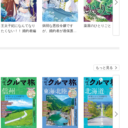
王太子妃になんてなり
病弱な悪役令嬢です
薬屋のひとりごと
たくない！！ 婚約者編
が、婚約者が過保護す
ぎて逃げ出したい(私た
ち犬猿の仲でしたよ
ね！？)
もっと見る