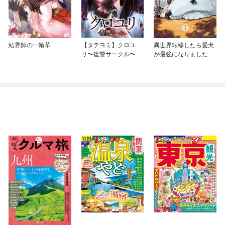
結界師の一輪華
【タテヨミ】クロユ
異世界転移したら愛犬
リ〜復讐サークル〜
が最強になりました ～
シルバーフェンリルと
俺が異世界暮らしを始
めたら～ THE COMIC