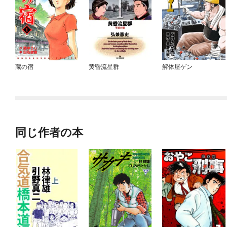
蔵の宿
黄昏流星群
解体屋ゲン
同じ作者の本