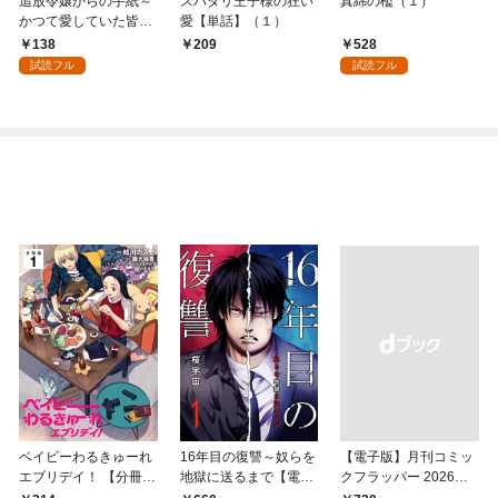
追放令嬢からの手紙～
スパダリ王子様の狂い
真綿の檻（１）
かつて愛していた皆さ
愛【単話】（１）
まへ 私のことなどお忘
138
528
209
れですか？～【単話】
試読フル
試読フル
（１）
ベイビーわるきゅーれ
16年目の復讐～奴らを
【電子版】月刊コミッ
エブリデイ！ 【分冊
地獄に送るまで【電子
クフラッパー 2026年9
版】 1
単行本版】１
月号