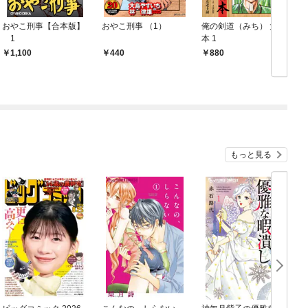
おやこ刑事【合本版】
おやこ刑事 （1）
俺の剣道（みち） 大合
俺
1
本 1
1,100
440
880
もっと見る