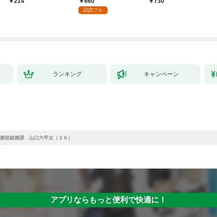
660
214
￥730
試読フル
ランキング
キャンペーン
務部総務課 山口六平太（３６）
アプリならもっと便利で快適に！