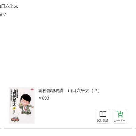
山口六平太
/07
総務部総務課 山口六平太（２）
693
試し読み
カートへ