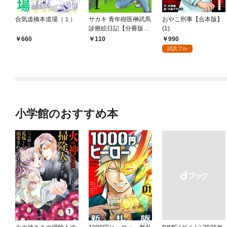
合気道橋本道場（１）
サカキ 青年樹医榊武馬
おやこ刑事【合本版】
診療絵日記【分冊版】
(1)
1
990
660
110
試読フル
小学館のおすすめ本