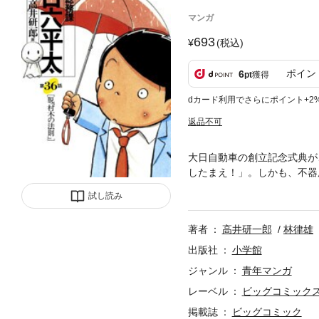
マンガ
693
(税込)
ポイン
6
pt
獲得
dカード利用でさらにポイント+2
返品不可
大日自動車の創立記念式典が
したまえ！」。しかも、不器
六平太は…？
試し読み
著者
高井研一郎
林律雄
出版社
小学館
ジャンル
青年マンガ
レーベル
ビッグコミック
掲載誌
ビッグコミック