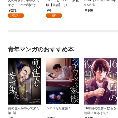
火の神さまの掃除人で
1000円ヒーロー 新札
DIME (ダイム) 2026年
すが、いつの間にか花
版【単話】（１）
9.5月号
嫁として溺愛されてい
272
0
￥800
ます【単話】（１）
試読フル
無料
青年マンガのおすすめ本
前の住人がやって来た
シアワセな家族１
16年目の復讐～奴らを
第1話
地獄に送るまで１