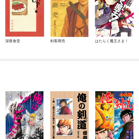
深夜食堂
剣客商売
はたらく魔王さま！