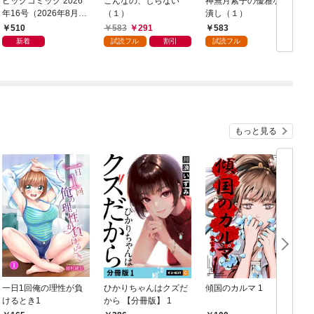
ビッグコミック 2026
こんなの、しらない
神無月紫子の優雅な暇
年16号（2026年8月7
（１）
潰し（１）
日発売）
読
510
583
291
583
年
新着
試読フル
割引
試読フル
もっと見る
一日1回俺の理性が負
ひかりちゃんはクズだ
傾国のカルマ 1
けるとき1
から 【分冊版】 1
版