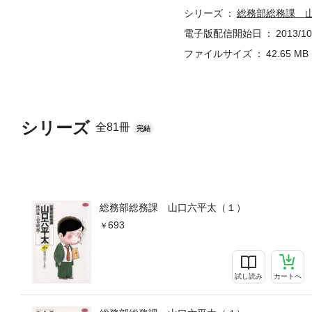
シリーズ
総務部総務課 
電子版配信開始日
2013/10
ファイルサイズ
42.65 MB
シリーズ
全81冊
完結
総務部総務課 山口六平太（１）
693
試し読み
カートへ