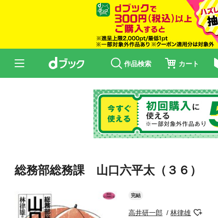
作品検索
カート
総務部総務課 山口六平太（３６）
完結
高井研一郎
林律雄