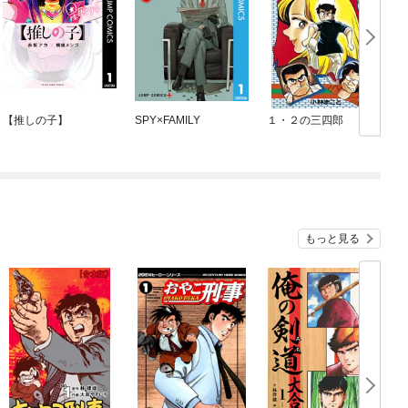
【推しの子】
SPY×FAMILY
１・２の三四郎
もっと見る