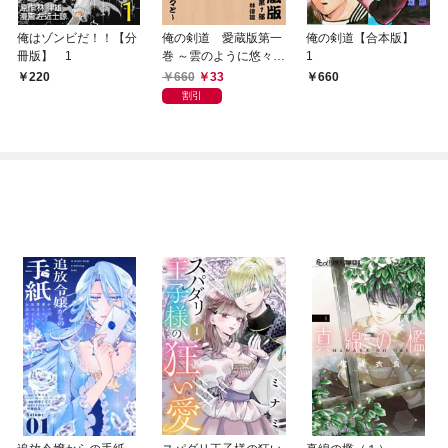
俺はゾンビだ！！【分
俺の剣道 愛蔵版第一
俺の剣道【合本版】
冊版】 1
巻 ～雲のように悠々
1
と 嵐のように轟々と
660
33
220
660
～
割引