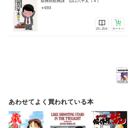
総務部総務課 山口六平太（４）
693
試し読み
カートへ
あわせてよく買われている本