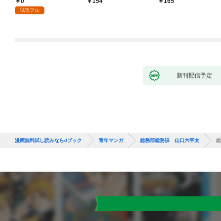
0
154
165
試読フル
新刊配信予定
漫画無料試し読みならdブック
青年マンガ
総務部総務課 山口六平太
総