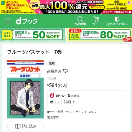
作品検索
カート
はじめての方へ
フルーツバスケット 7巻
完結
高屋奈月
マンガ
594
(税込)
5
pt
獲得
ポイント詳細
dカード利用でさらにポイント+2%
返品不可
試し読み