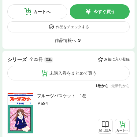
カートへ
今すぐ買う
作品をチェックする
作品情報へ
全23冊
シリーズ
お気に入り登録
完結
未購入巻をまとめて買う
1巻から
|
最新刊から
フルーツバスケット 1巻
594
試し読み
カートへ