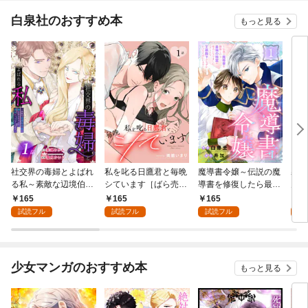
白泉社のおすすめ本
もっと見る
社交界の毒婦とよばれ
私を叱る日鷹君と毎晩
魔導書令嬢～伝説の魔
寡黙
る私～素敵な辺境伯令
シています［ばら売
導書を修復したら最強
力ゼ
息に腕を折られたの
り］ 第1話
の精霊が味方になりま
る～
165
165
165
1
で、責任とってもらい
した（クールな王弟殿
の声
試読フル
試読フル
試読フル
試
ます～［ばら売り］
下がなぜかいつもそば
～［
第1話
にいます）～［ばら売
01
り］ 第1話
少女マンガのおすすめ本
もっと見る