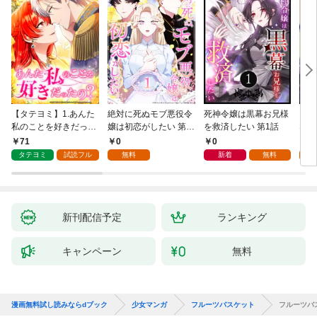
【タテヨミ】1.あんた
絶対に死ぬモブ悪役令
死神令嬢は黒幕お兄様
レベ
私のことを好きだった
嬢は初恋がしたい 第1
を救済したい 第1話
なり
の？
話
71
0
0
0
タテヨミ
試読フル
無料
新着
無料
新刊配信予定
ランキング
キャンペーン
無料
漫画無料試し読みならdブック
少女マンガ
フルーツバスケット
フルーツバ