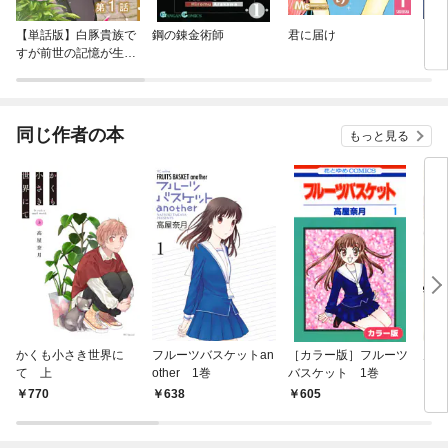
【単話版】白豚貴族で
鋼の錬金術師
君に届け
その
すが前世の記憶が生え
に執
たのでひよこな弟育て
ます@COMIC
同じ作者の本
もっと見る
かくも小さき世界に
フルーツバスケットan
［カラー版］フルーツ
刀剣
て 上
other 1巻
バスケット 1巻
ン
～誉
770
638
605
6