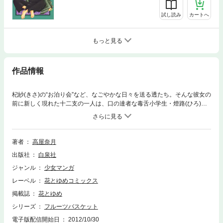
試し読み
カートへ
もっと見る
作品情報
杞紗(きさ)の“お泊り会”など、なごやかな日々を送る透たち。そんな彼女の
前に新しく現れた十二支の一人は、口の達者な毒舌小学生・燈路(ひろ)だ
った。何かと透に突っかかってくる燈路だが、その心の奥には杞紗への想
いが…！？
著者
高屋奈月
出版社
白泉社
ジャンル
少女マンガ
レーベル
花とゆめコミックス
掲載誌
花とゆめ
シリーズ
フルーツバスケット
電子版配信開始日
2012/10/30