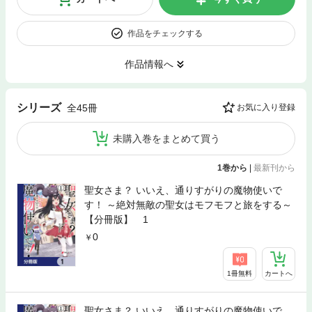
作品をチェックする
作品情報へ
シリーズ
全45冊
お気に入り登録
未購入巻をまとめて買う
1巻から
|
最新刊から
聖女さま？ いいえ、通りすがりの魔物使いで
す！ ～絶対無敵の聖女はモフモフと旅をする～
【分冊版】 1
0
1冊無料
カートへ
聖女さま？ いいえ、通りすがりの魔物使いで