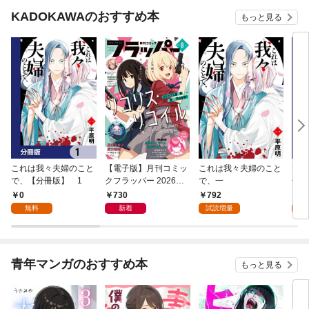
KADOKAWAのおすすめ本
もっと見る
これは我々夫婦のこと
【電子版】月刊コミッ
これは我々夫婦のこと
チェ
で、【分冊版】 1
クフラッパー 2026年9
で、一
冊版
月号
0
730
792
0
無料
新着
試読増量
青年マンガのおすすめ本
もっと見る