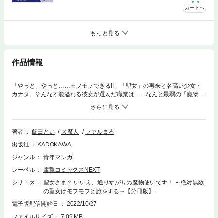
カートへ
もっと見る
作品情報
「やっと、やっと……モフモフできる!!」「聖女」の再来と名高い少女・
カナタ。そんな才能溢れる彼女が選んだ職業は……なんと最弱の「魔物使
い」!?そう、前世を独りぼっちで終え転生したカナタの目的は、チートパ
ワーで世界中のモフモフを思いっきり可愛がることだけ!!マイペース少女
の異世界モフモフ冒険譚、コミカライズ☆ 分冊版第15弾。※本作品は単
行本を分割したもので、本編内容は同一のものとなります。重複購入にご
著者
飯田とい
犬魔人
ファルまろ
注意ください。
出版社
KADOKAWA
ジャンル
青年マンガ
レーベル
電撃コミックスNEXT
シリーズ
聖女さま？ いいえ、通りすがりの魔物使いです！ ～絶対無敵
の聖女はモフモフと旅をする～【分冊版】
電子版配信開始日
2022/10/27
ファイルサイズ
7.09 MB