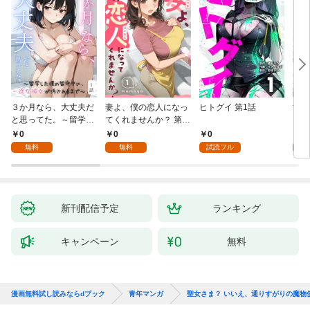
３か月なら、大丈夫だ
妻よ、僕の恋人になっ
ヒトグイ 第1話
世界
と思ってた。～留学し
てくれませんか？ 第1
レベ
た僕の留守中に、一途
話
0
0
0
0
な彼女が汚されるまで
無料
無料
試読フル
～ 1話
新刊配信予定
ランキング
キャンペーン
無料
漫画無料試し読みならdブック
青年マンガ
聖女さま？ いいえ、通りすがりの魔物