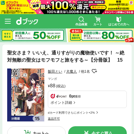
作品検索
カート
はじめての方へ
聖女さま？ いいえ、通りすがりの魔物使いです！ ～絶
対無敵の聖女はモフモフと旅をする～【分冊版】 15
飯田とい
犬魔人
他1名
マンガ
88
(税込)
0
pt
獲得
ポイント詳細
dカード利用でさらにポイント+2%
返品不可
カートへ
今すぐ買う