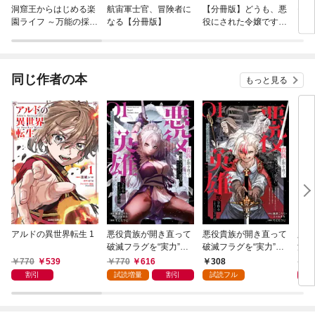
洞窟王からはじめる楽
航宙軍士官、冒険者に
【分冊版】どうも、悪
モン
園ライフ ～万能の採掘
なる【分冊版】
役にされた令嬢ですけ
（コ
スキルで最強に！？～
れど
【分冊版】
同じ作者の本
もっと見る
アルドの異世界転生 1
悪役貴族が開き直って
悪役貴族が開き直って
必勝
破滅フラグを“実力”で
破滅フラグを“実力”で
法 ：
叩き折っていたら、い
叩き折っていたら、い
770
539
770
616
308
7
つの間にかヒロイン達
つの間にかヒロイン達
割引
試読増量
割引
試読フル
から英雄視されるよう
から英雄視されるよう
になった件（コミッ
になった件（コミッ
ク） 1巻
ク）【分冊版】 1