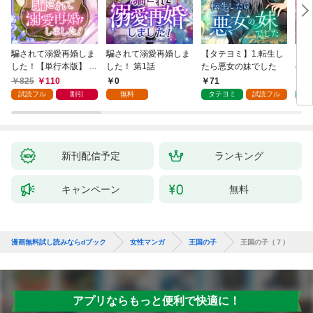
騙されて溺愛再婚しま
騙されて溺愛再婚しま
【タテヨミ】1.転生し
【タ
した！【単行本版】 1
した！ 第1話
たら悪女の妹でした
の私
巻
825
110
0
71
7
試読フル
割引
無料
タテヨミ
試読フル
タ
新刊配信予定
ランキング
キャンペーン
無料
漫画無料試し読みならdブック
女性マンガ
王国の子
王国の子（７）
アプリならもっと便利で快適に！