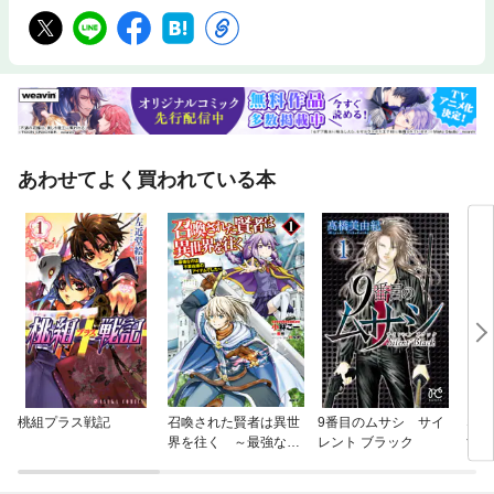
あわせてよく買われている本
桃組プラス戦記
召喚された賢者は異世
9番目のムサシ サイ
なの
界を往く ～最強なの
レント ブラック
すぎ
は不要在庫のアイテム
でした～