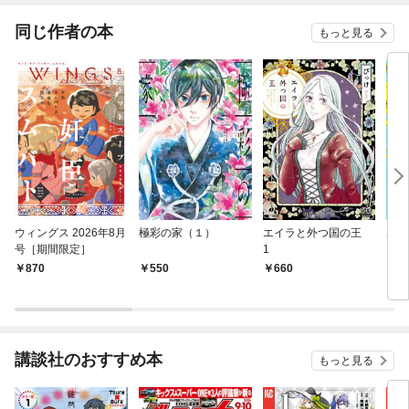
同じ作者の本
もっと見る
ウィングス 2026年8月
極彩の家（１）
エイラと外つ国の王
ルー
号［期間限定］
1
ョン
さん
870
550
660
6
講談社のおすすめ本
もっと見る