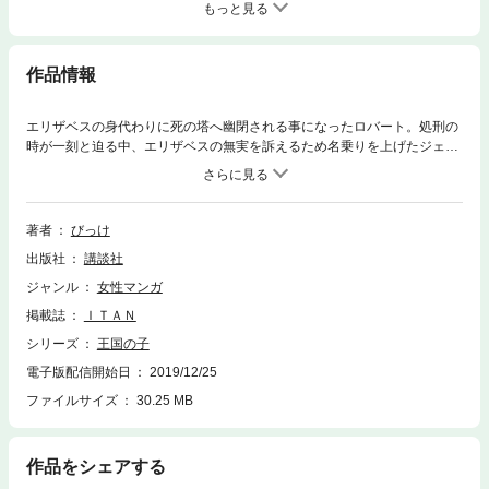
もっと見る
作品情報
エリザベスの身代わりに死の塔へ幽閉される事になったロバート。処刑の
時が一刻と迫る中、エリザベスの無実を訴えるため名乗りを上げたジェイ
ン！ 民衆が固唾を飲んで見守る中、事態は意外な方向へ向かう。エリザ
ベスのそしてゼントレンの命運やいかに？
著者
びっけ
出版社
講談社
ジャンル
女性マンガ
掲載誌
ＩＴＡＮ
シリーズ
王国の子
電子版配信開始日
2019/12/25
ファイルサイズ
30.25 MB
作品をシェアする