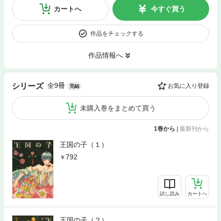
カートへ
今すぐ買う
作品をチェックする
作品情報へ
全9冊
シリーズ
お気に入り登録
完結
未購入巻をまとめて買う
1巻から
|
最新刊から
王国の子（１）
792
試し読み
カートへ
王国の子（２）