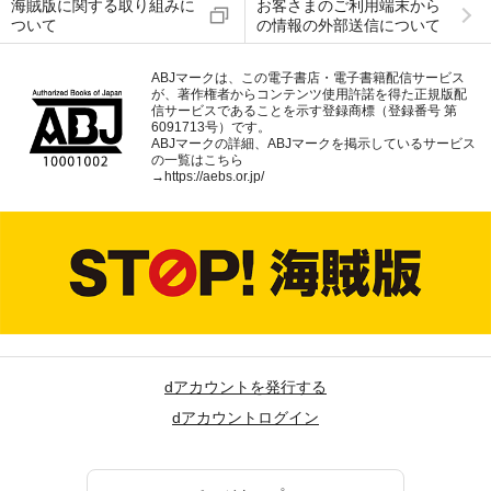
海賊版に関する取り組みに
お客さまのご利用端末から
ついて
の情報の外部送信について
ABJマークは、この電子書店・電子書籍配信サービス
が、著作権者からコンテンツ使用許諾を得た正規版配
信サービスであることを示す登録商標（登録番号 第
6091713号）です。
ABJマークの詳細、ABJマークを掲示しているサービス
の一覧はこちら
→
https://aebs.or.jp/
dアカウントを発行する
dアカウントログイン