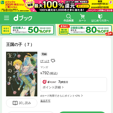
作品検索
カート
はじめての方へ
王国の子（７）
完結
びっけ
マンガ
792
(税込)
7
pt
獲得
ポイント詳細
dカード利用でさらにポイント+2%
返品不可
試し読み