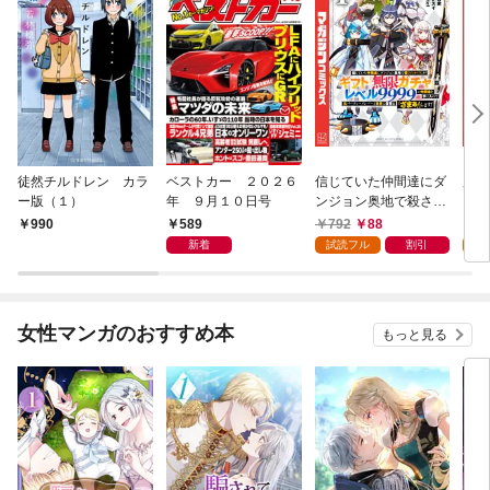
徒然チルドレン カラ
ベストカー ２０２６
信じていた仲間達にダ
魔女
ー版（１）
年 ９月１０日号
ンジョン奥地で殺され
かけたがギフト『無限
589
792
88
7
990
ガチャ』でレベル９９
新着
試読フル
割引
試
９９の仲間達を手に入
れて元パーティーメン
バーと世界に復讐＆
『ざまぁ！』します！
女性マンガのおすすめ本
もっと見る
（１）