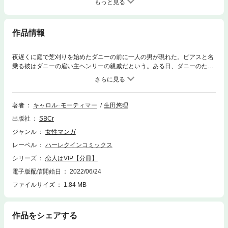
もっと見る
作品情報
夜遅くに庭で芝刈りを始めたダニーの前に一人の男が現れた。ピアスと名
乗る彼はダニーの雇い主ヘンリーの親戚だという。ある日、ダニーのため
に屋敷の警備員が一人クビになってしまう。ピアスを通して屋敷の主人と
の面会を求めるダニー。ようやくヘンリーに会えることになったダニー
は、彼をひと目見て驚いた…!!
著者
キャロル･モーティマー
生田悠理
出版社
SBCr
ジャンル
女性マンガ
レーベル
ハーレクインコミックス
シリーズ
恋人はVIP【分冊】
電子版配信開始日
2022/06/24
ファイルサイズ
1.84 MB
作品をシェアする