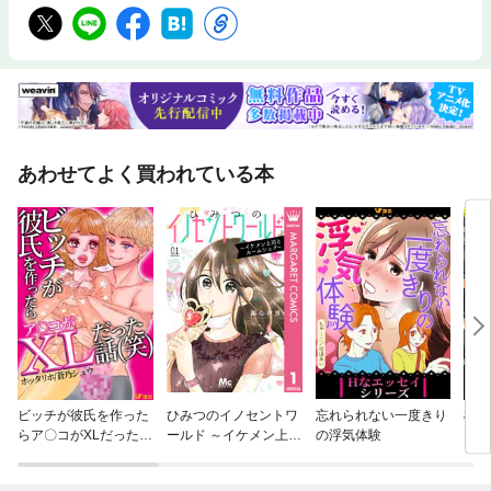
あわせてよく買われている本
ビッチが彼氏を作った
ひみつのイノセントワ
忘れられない一度きり
極道
らア〇コがXLだった話
ールド ～イケメン上司
の浮気体験
（笑）
とルームシェア～