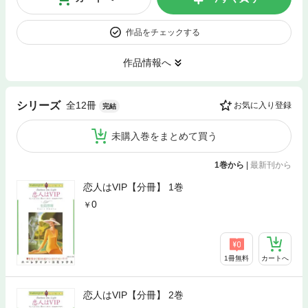
作品をチェックする
作品情報へ
全12冊
シリーズ
お気に入り登録
完結
未購入巻をまとめて買う
1巻から
|
最新刊から
恋人はVIP【分冊】 1巻
0
1冊無料
カートへ
恋人はVIP【分冊】 2巻