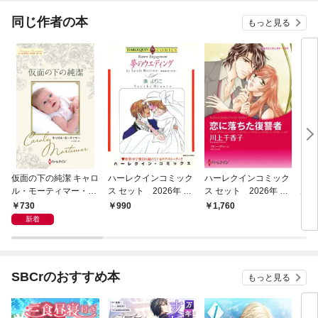
同じ作者の本
もっと見る
仮面の下の純潔 キャロ
ハーレクインコミック
ハーレクインコミック
ロス
ル・モーティマー・コ
ス セット 2026年 vo
ス セット 2026年 vo
ル・
レクション【ハーレク
l.804
l.927
レク
730
990
1,760
7
イン・マスターピース
イン
新着
版】
版】
SBCrのおすすめ本
もっと見る