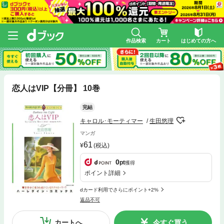
作品検索
カート
はじめての方へ
恋人はVIP【分冊】 10巻
完結
キャロル･モーティマー
生田悠理
マンガ
61
(税込)
0
pt
獲得
ポイント詳細
dカード利用でさらにポイント+2%
返品不可
カートへ
今すぐ買う