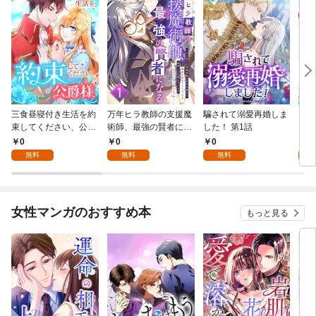
三食昼寝付き生活を約
万年ヒラ教師の支援魔
騙されて溺愛再婚しま
ヒト
束してください、公爵
術師、最強の賢者にな
した！ 第1話
様 1話
る～不人気の支援魔術
0
0
0
0
師は給料泥棒だと魔術
無料
無料
無料
大学をクビになった
が、出世した元教え子
たちのおかげで何も困
らない件～ 第1話
女性マンガのおすすめ本
もっと見る