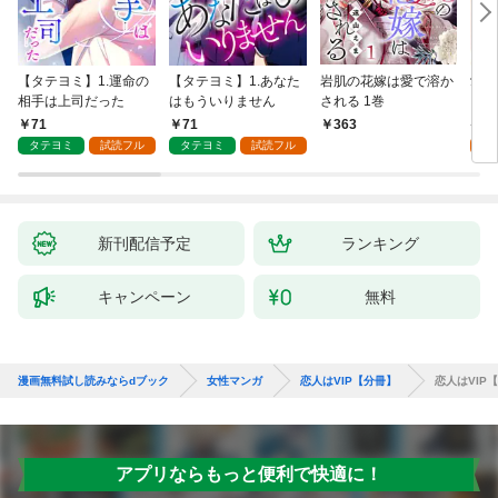
【タテヨミ】1.運命の
【タテヨミ】1.あなた
岩肌の花嫁は愛で溶か
愛し
相手は上司だった
はもういりません
される 1巻
い 
71
71
1
363
タテヨミ
試読フル
タテヨミ
試読フル
試
新刊配信予定
ランキング
キャンペーン
無料
漫画無料試し読みならdブック
女性マンガ
恋人はVIP【分冊】
恋人はVIP【
アプリならもっと便利で快適に！