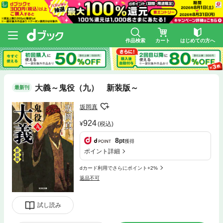
作品検索
カート
はじめての方へ
大義～鬼役（九） 新装版～
最新刊
坂岡真
924
(税込)
8
pt
獲得
ポイント詳細
dカード利用でさらにポイント+2%
返品不可
試し読み