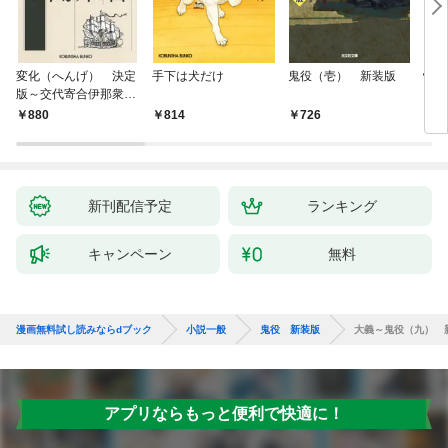
変化（へんげ） 決定
手下は犬だけ
鬼役（壱） 新装版
情け
版～交代寄合伊那衆異
お宿
聞（1）～
880
814
726
9
新刊配信予定
ランキング
キャンペーン
無料
漫画無料試し読みならdブック
小説一般
鬼役 新装版
大義～鬼役（九） 
アプリならもっと便利で快適に！