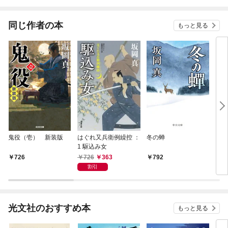
同じ作者の本
もっと見る
鬼役（壱） 新装版
はぐれ又兵衛例繰控 ：
冬の蝉
うぽ
1 駆込み女
（一
726
363
726
792
7
割引
光文社のおすすめ本
もっと見る