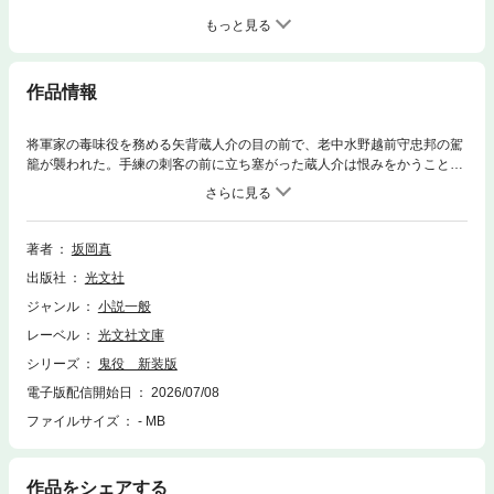
もっと見る
作品情報
将軍家の毒味役を務める矢背蔵人介の目の前で、老中水野越前守忠邦の駕
籠が襲われた。手練の刺客の前に立ち塞がった蔵人介は恨みをかうこと
に。そして、蔵人介にも危機が迫る！ 「誇りさえあれば、虚しいことな
どひとつもない」という思いを胸に蔵人介は悪に立ち向かう。大好評「鬼
役」シリーズ、新装版の第九弾。
著者
坂岡真
出版社
光文社
ジャンル
小説一般
レーベル
光文社文庫
シリーズ
鬼役 新装版
電子版配信開始日
2026/07/08
ファイルサイズ
- MB
作品をシェアする