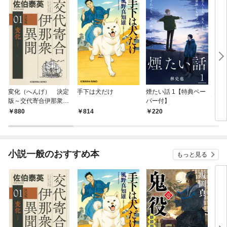
変化（へんげ） 決定
手下は犬だけ
煙たい話 1【特典ペー
鬼役
版～交代寄合伊那衆異
パー付】
聞（1）～
880
814
220
7
小説一般のおすすめ本
もっと見る