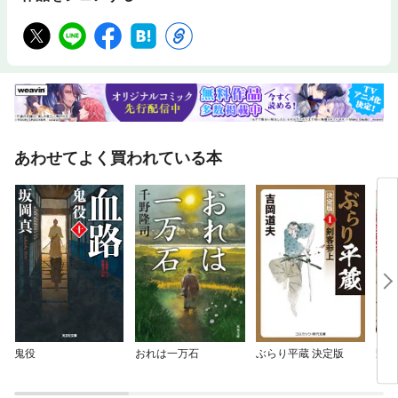
あわせてよく買われている本
鬼役
おれは一万石
ぶらり平蔵 決定版
野人