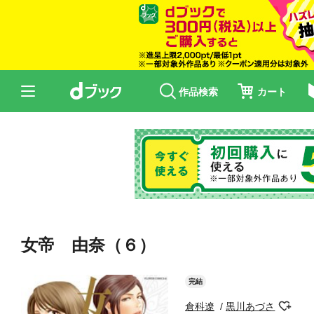
作品検索
カート
女帝 由奈（６）
完結
倉科遼
黒川あづさ