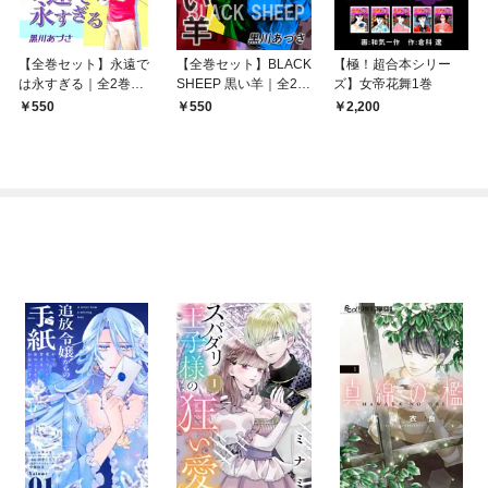
【全巻セット】永遠で
【全巻セット】BLACK
【極！超合本シリー
は永すぎる｜全2巻ワ
SHEEP 黒い羊｜全2巻
ズ】女帝花舞1巻
ンコイン！！
ワンコイン！！
550
550
2,200