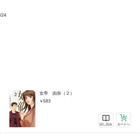
/24
女帝 由奈（２）
583
試し読み
カートへ