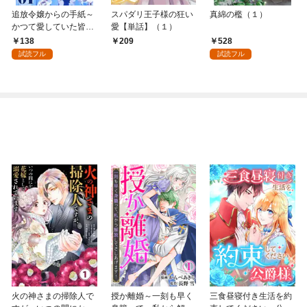
追放令嬢からの手紙～
スパダリ王子様の狂い
真綿の檻（１）
かつて愛していた皆さ
愛【単話】（１）
まへ 私のことなどお忘
138
528
209
れですか？～【単話】
試読フル
試読フル
（１）
火の神さまの掃除人で
授か離婚～一刻も早く
三食昼寝付き生活を約