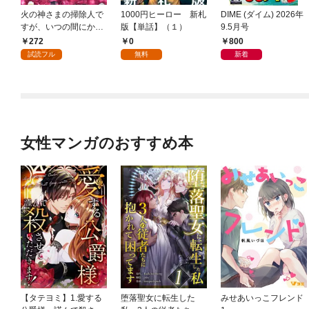
火の神さまの掃除人で
1000円ヒーロー 新札
DIME (ダイム) 2026年
すが、いつの間にか花
版【単話】（１）
9.5月号
嫁として溺愛されてい
272
0
800
ます【単話】（１）
試読フル
無料
新着
女性マンガのおすすめ本
【タテヨミ】1.愛する
堕落聖女に転生した
みせあいっこフレンド