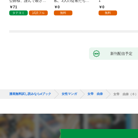
公爵様、謹んで殺させ
私、3人の従者たちに
1
ていただきます！
抱かれて困ってます 第
71
0
0
1話
タテヨミ
試読フル
無料
無料
新刊配信予定
漫画無料試し読みならdブック
女性マンガ
女帝 由奈
女帝 由奈（６）