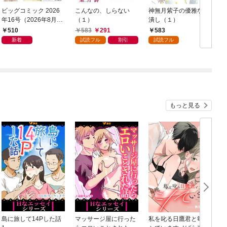
ビッグコミック 2026
こんなの、しらない
神無月紫子の優雅な暇
年16号（2026年8月7
（１）
潰し（１）
日発売）
読
510
583
291
583
年
新着
試読フル
割引
試読フル
もっと見る
島に旅して14Pした話
マッサージ屋に行った
私を叱る日鷹君と毎晩