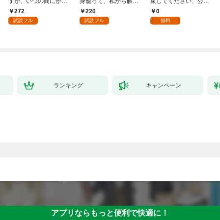
すが、いつの間にか花
身籠って、私から解放
束してください、公爵
嫁として溺愛されてい
してさしあげます！1
様 1話
272
220
0
ます【単話】（１）
試読フル
試読フル
無料
ランキング
キャンペーン
アプリならもっと便利で快適に！