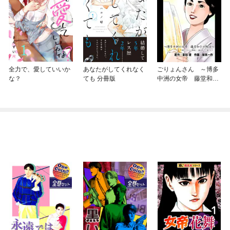
全力で、愛していいか
あなたがしてくれなく
ごりょんさん ～博多
な？
ても 分冊版
中洲の女帝 藤堂和子
の物語～