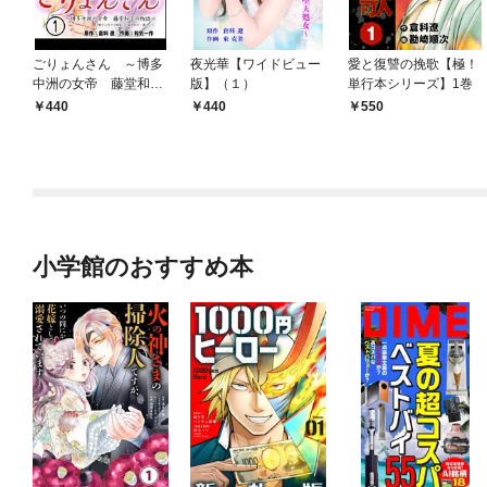
ごりょんさん ～博多
夜光華【ワイドビュー
愛と復讐の挽歌【極！
中洲の女帝 藤堂和子
版】（１）
単行本シリーズ】1巻
の物語～ 1【ワイド
440
440
550
ビュー版】
小学館のおすすめ本