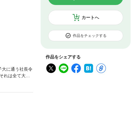
カートへ
作品をチェックする
作品をシェアする
子大に通う社長令
それは全て大銀
た。楡娜は、日
クラブ「カーニ
得て一流ホステ
た。入国管理局
ザ＞の問題がな
を申し込んでき
。