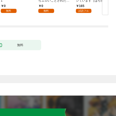
1
らエロいことされた話
シています［ばら売
1
り］ 第1話
0
0
165
無料
無料
試読フル
無料