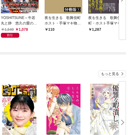
YOSHITSUNE～牛若
夜を生きる 歌舞伎町
夜を生きる 歌舞伎
丸と静 悠久の愛の物
ホスト・手塚マキ物
町・ホスト手塚マキ物
語～【合冊版】
語 分冊版（1）
語
1,540
1,078
110
1,287
割引
もっと見る