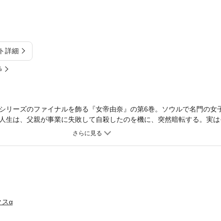
ト詳細
%
シリーズのファイナルを飾る『女帝由奈』の第6巻。ソウルで名門の女
人生は、父親が事業に失敗して自殺したのを機に、突然暗転する。実は
陰謀によるもので、恋人の俊秀＜ジュンス＞も鄭家の娘・成熙に奪われ
「女帝」となって鄭一家に復讐することを誓う。新宿・歌舞伎町の韓国
第一歩を踏み出した。由奈は、「地上げの帝王」こと大道寺会長の力を
の矢先、大道寺は由奈に「日韓の懸け橋になれ」と言い遺して亡くなっ
バル」が閉店し、赤坂の「ステラ」に移った由奈だが、留学生査証＜ビ
れた大道寺の弁護士・葉山と、日本での後見人である益子の2人が結婚
子との入籍を選んだ由奈だが、不気味な電話が頻繁にかかってきて――
スα