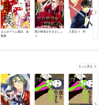
まんがグリム童話 金
悪の華道を行きましょ
八雲立つ 灼
瓶梅
う
もっと見る