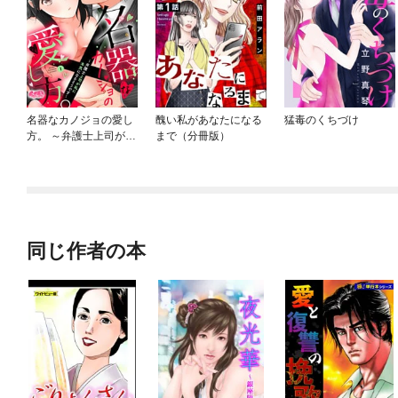
名器なカノジョの愛し
醜い私があなたになる
猛毒のくちづけ
方。 ～弁護士上司が私
まで（分冊版）
に本気になるそうです
～
同じ作者の本