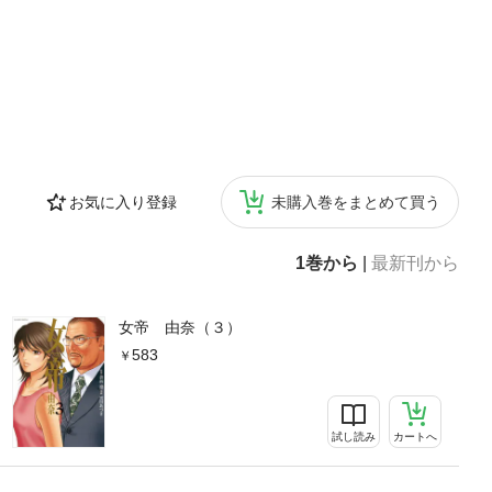
お気に入り登録
未購入巻をまとめて買う
1巻から
|
最新刊から
女帝 由奈（３）
583
試し読み
カートへ