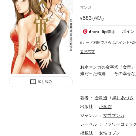
マンガ
583
(税込)
ポイン
5
pt
獲得
dカード利用でさらにポイント+2
返品不可
お水マンガの金字塔『女帝』
嬢だった楡娜――その幸せな
行頭取の鄭＜チョン＞一家の
試し読み
本の夜の世界でのし上がり、
バル」に入店し、由奈の名で
著者
倉科遼
黒川あづさ
スへの道を歩き始めたが、そ
の摘発をきっかけに「カーニ
出版社
小学館
お胸にのしかかる。そこに現
ジャンル
女性マンガ
た。強引な葉山ではなく、益
レーベル
フラワーコミック
掲載誌
女性セブン