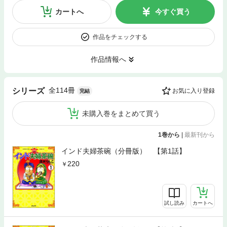
カートへ
今すぐ買う
作品をチェックする
作品情報へ
全114冊
シリーズ
お気に入り登録
完結
未購入巻をまとめて買う
1巻から
|
最新刊から
インド夫婦茶碗（分冊版） 【第1話】
220
試し読み
カートへ