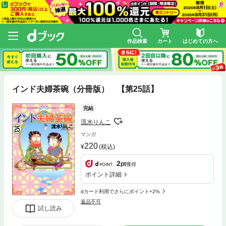
作品検索
カート
はじめての方へ
インド夫婦茶碗（分冊版） 【第25話】
完結
流水りんこ
マンガ
220
(税込)
2
pt
獲得
ポイント詳細
dカード利用でさらにポイント+2%
返品不可
試し読み