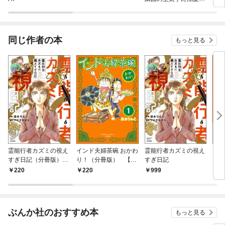
れる
同じ作者の本
もっと見る
霊能行者カズミの視え
インド夫婦茶碗 おかわ
霊能行者カズミの視え
イン
すぎ日記（分冊版）
り！（分冊版） 【第
すぎ日記
り！
【第1話】
1話】
220
220
999
7
ぶんか社のおすすめ本
もっと見る