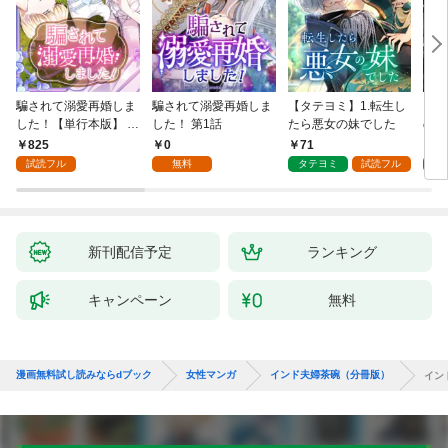
騙されて溺愛再婚しま
騙されて溺愛再婚しま
【タテヨミ】1.転生し
【タ
した！【単行本版】 1
した！ 第1話
たら悪女の妹でした
の私
巻
825
0
71
7
試読フル
無料
タテヨミ
試読フル
タ
新刊配信予定
ランキング
キャンペーン
無料
漫画無料試し読みならdブック
女性マンガ
インド夫婦茶碗（分冊版）
イン