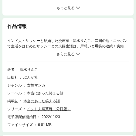
もっと見る
作品情報
インド人・サッシーと結婚した漫画家・流水りんこ。異国の地・ニッポン
で生活をはじめたサッシーとの夫婦生活は、戸惑いと爆笑の連続！実録・
国際結婚異色ルポ！
著者
流水りんこ
出版社
ぶんか社
ジャンル
女性マンガ
レーベル
本当にあった笑える話
掲載誌
本当にあった笑える話
シリーズ
インド夫婦茶碗（分冊版）
電子版配信開始日
2022/11/23
ファイルサイズ
6.81 MB