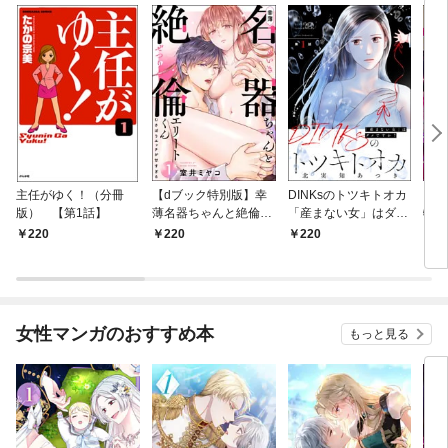
主任がゆく！（分冊
【dブック特別版】幸
DINKsのトツキトオカ
【d
版） 【第1話】
薄名器ちゃんと絶倫エ
「産まない女」はダメ
物伯
リートくん むさぼりエ
ですか？（分冊版）
嬢は
220
220
220
2
ッチが甘すぎる（分冊
【第1話】
（分
版） 【第1話】
話】
女性マンガのおすすめ本
もっと見る