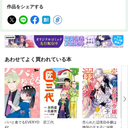
作品をシェアする
あわせてよく買われている本
パパと奏でるEVERYD
匠三代
売られた辺境伯令嬢は
酒と
AY
隣国の王太子に溺愛さ
べき