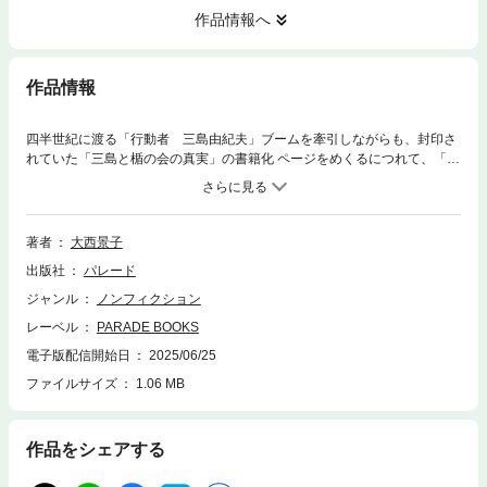
作品情報へ
作品情報
四半世紀に渡る「行動者 三島由紀夫」ブームを牽引しながらも、封印さ
れていた「三島と楯の会の真実」の書籍化 ページをめくるにつれて、「読
んでいる」という感覚は、吹き飛びます。あなたは、三島隊長に率いられ
て、自衛隊富士学校滝ケ原駐屯地で、汗にまみれて、軍事教練を受け、
「自国の領土を守ることも出来ない国家は、国家と呼ぶに値しないのでは
ないか」という三島の問いかけを、耳にすることになるのです。脳に、直
著者
大西景子
接「映像やメッセージ」が届き、響き渡る、「ハイパー・ドキュメンタリ
出版社
パレード
ー」作品！
ジャンル
ノンフィクション
レーベル
PARADE BOOKS
電子版配信開始日
2025/06/25
ファイルサイズ
1.06 MB
作品をシェアする