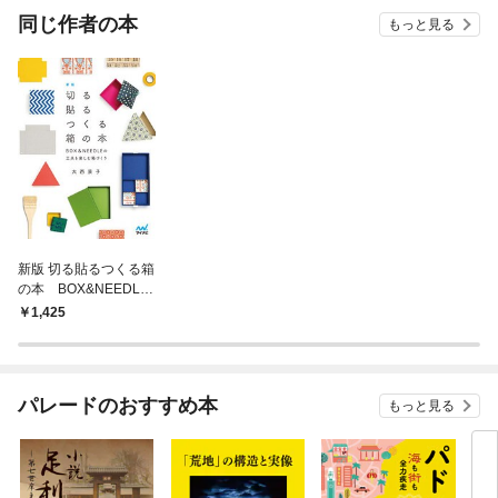
OMI
同じ作者の本
もっと見る
新版 切る貼るつくる箱
の本 BOX&NEEDLE
の工夫を楽しむ箱づく
1,425
り
パレードのおすすめ本
もっと見る