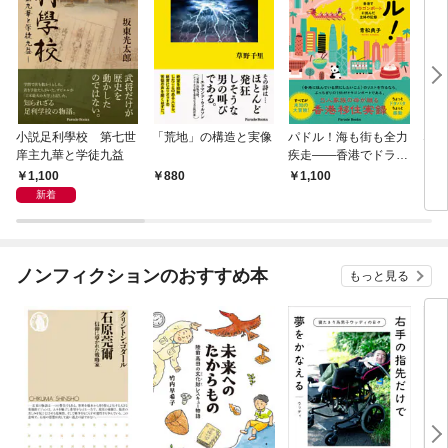
小説足利學校 第七世
「荒地」の構造と実像
パドル！海も街も全力
なに
庠主九華と学徒九益
疾走——香港でドラゴ
ンボートに挑んだ主婦
1,100
880
1,100
9
の記録
新着
ノンフィクションのおすすめ本
もっと見る