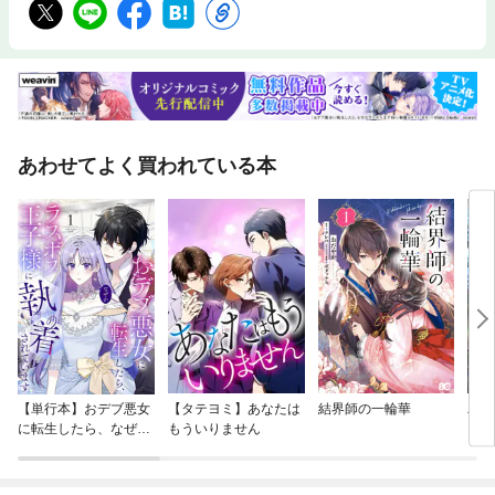
あわせてよく買われている本
【単行本】おデブ悪女
【タテヨミ】あなたは
結界師の一輪華
バッ
に転生したら、なぜか
もういりません
ロイ
ラスボス王子様に執着
今世
されています
りが
てく