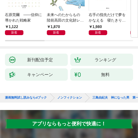
石原莞爾 ――信仰に
未来へのたからもの
右手の指先だけで夢を
〈身
導かれた戦略家
陸前高田の文化財レス
かなえる 寝たきり系
を超
キュー物語
男子ウッディの日々
1,122
1,870
1,980
1,
新着
新着
新着
新刊配信予定
ランキング
キャンペーン
無料
漫画無料試し読みならdブック
ノンフィクション
三島由紀夫 神になった男 第
アプリならもっと便利で快適に！