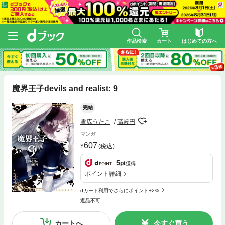
作品検索
カート
はじめての方へ
魔界王子devils and realist: 9
完結
雪広うたこ
高殿円
マンガ
607
(税込)
5
pt
獲得
ポイント詳細
dカード利用でさらにポイント+2%
返品不可
カートへ
今すぐ買う