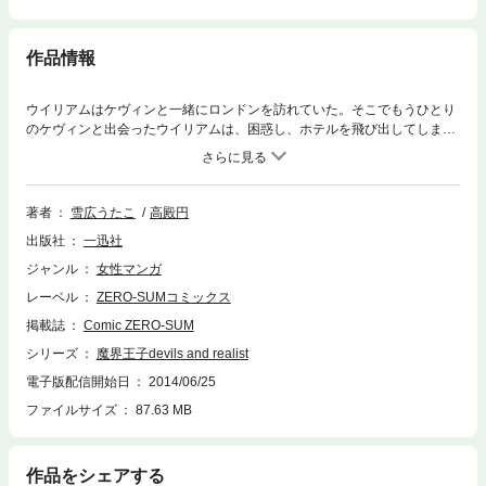
作品情報
ウイリアムはケヴィンと一緒にロンドンを訪れていた。そこでもうひとり
のケヴィンと出会ったウイリアムは、困惑し、ホテルを飛び出してしまっ
た。一人街を歩くウイリアムは、ジャック・ザ・リッパーに襲われている
女性達に遭遇し、助け出す。 しかしその時に、家宝の指輪を落としてし
まう。ジャック・ザ・リッパーが持ち去ったかもしれない。 そう思った
ウイリアムは、彼を捕まえる協力をすることに。作戦は女装しておびき出
著者
雪広うたこ
高殿円
すというもの。ヤードの守りもあり、安心するウイリアムだったが、ジャ
出版社
一迅社
ックが現れても、ヤードが助けに来ない。焦るウイリアムの元に降り立っ
たのは、ウリエルとなったケヴィンだった。
ジャンル
女性マンガ
レーベル
ZERO-SUMコミックス
掲載誌
Comic ZERO-SUM
シリーズ
魔界王子devils and realist
電子版配信開始日
2014/06/25
ファイルサイズ
87.63 MB
作品をシェアする