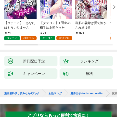
【タテヨミ】1.あなた
【タテヨミ】1.運命の
岩肌の花嫁は愛で溶か
愛し
はもういりません
相手は上司だった
される 1巻
い 
71
71
1
363
タテヨミ
試読フル
タテヨミ
試読フル
試
新刊配信予定
ランキング
キャンペーン
無料
漫画無料試し読みならdブック
女性マンガ
魔界王子devils and realist
魔界王
アプリならもっと便利で快適に！