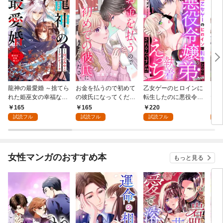
龍神の最愛婚 ～捨てら
お金を払うので初めて
乙女ゲーのヒロインに
こど
れた姫巫女の幸福な嫁
の彼氏になってくださ
転生したのに悪役令嬢
た令
入り～: 1
い: 1
の弟（攻略対象外）に
者に
165
165
220
1
執着えっちされるんで
試読フル
試読フル
試読フル
試
すが！？: 1
女性マンガのおすすめ本
もっと見る