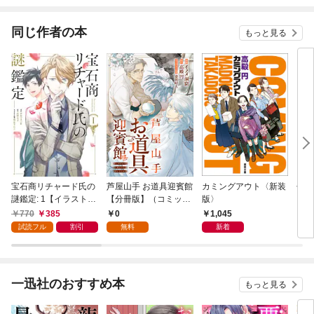
同じ作者の本
もっと見る
宝石商リチャード氏の
芦屋山手 お道具迎賓館
カミングアウト〈新装
せど
謎鑑定: 1【イラスト特
【分冊版】（コミッ
版〉
典付】
ク） １話
770
385
0
1,045
1,
試読フル
割引
無料
新着
一迅社のおすすめ本
もっと見る