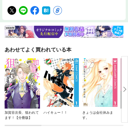
あわせてよく買われている本
加賀谷次長、狙われて
ハイキュー！！
きょうは会社休みま
うち
ます！【分冊版】
す。
には