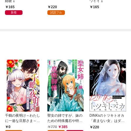
経験 1
ワイイ 1
165
220
165
新着
試読フル
千鶴の夜明け～わたし
聖女の姉ですが、妹の
DINKsのトツキトオカ
に一途な旦那さま～
ための特殊魔石や特殊
「産まない女」はダメ
【分冊版】 1話「北条
薬草の採取をやめた
ですか？（分冊版）
0
770
385
220