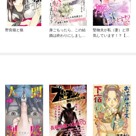
野良猫と狼
身ごもったら、この結
堅物夫が私（妻）と浮
婚は終わりにしましょ
気しています！？【分
う～身代わり花嫁はＳ
冊版】
系弁護士の溺愛に毎夜
甘く啼かされる～【分
冊版】