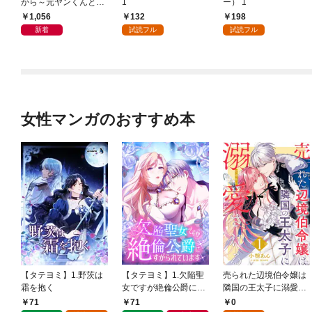
から～元ヤンくんとの
1
ー） 1
恋事情～ 1～6巻セッ
1,056
132
198
ト
新着
試読フル
試読フル
女性マンガのおすすめ本
【タテヨミ】1.野茨は
【タテヨミ】1.欠陥聖
売られた辺境伯令嬢は
霜を抱く
女ですが絶倫公爵にす
隣国の王太子に溺愛さ
がられています
れる 1
71
71
0