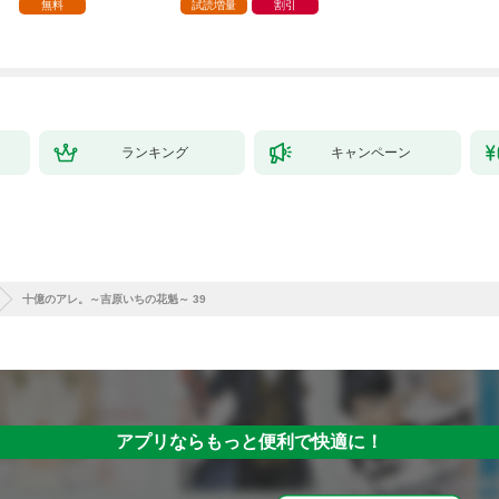
家の生贄（１）」
ら、隣国の魔術師様の
【第1話】
無料
試読増量
割引
元で幸せになりまし
た！（コミック） 1巻
ランキング
キャンペーン
十億のアレ。～吉原いちの花魁～ 39
アプリならもっと便利で快適に！