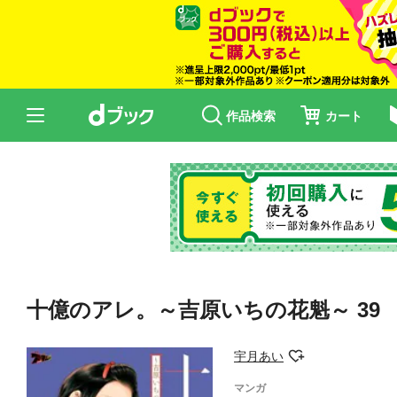
作品検索
カート
十億のアレ。～吉原いちの花魁～ 39
宇月あい
マンガ