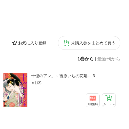
お気に入り登録
未購入巻をまとめて買う
1巻から
|
最新刊から
十億のアレ。～吉原いちの花魁～ 3
165
1冊無料
カートへ