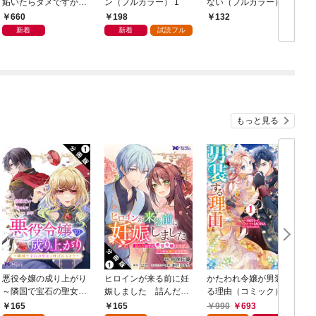
妬いたらダメですか？
ン（フルカラー） 1
ない（フルカラー） 1
～【描き下ろしおまけ
660
198
132
付き特装版】 1
新着
新着
試読フル
もっと見る
悪役令嬢の成り上がり
ヒロインが来る前に妊
かたわれ令嬢が男装す
～隣国で宝石の聖女と
娠しました 詰んだは
る理由（コミック） 1
呼ばれるまで～（コミ
ずの悪役令嬢ですが、
165
165
990
693