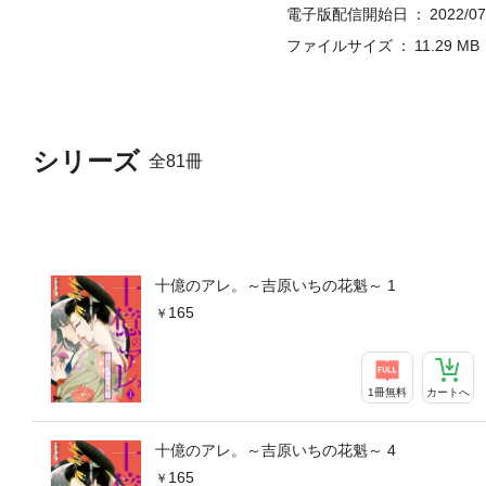
電子版配信開始日
2022/07
ファイルサイズ
11.29 MB
シリーズ
全81冊
十億のアレ。～吉原いちの花魁～ 1
165
1冊無料
カートへ
十億のアレ。～吉原いちの花魁～ 4
165