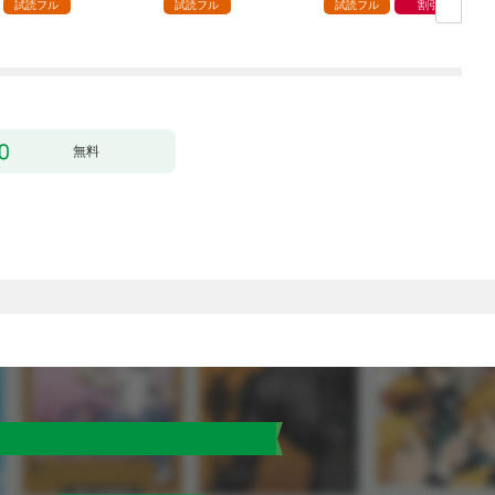
ック） 分冊版 1
どうやら違うようです
試読フル
試読フル
試読フル
割引
（コミック） 分冊版 1
版
無料