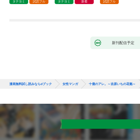
タテヨミ
試読フル
タテヨミ
新着
試読フル
新刊配信予定
漫画無料試し読みならdブック
女性マンガ
十億のアレ。～吉原いちの花魁～