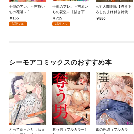
十億のアレ。～吉原い
十億のアレ。～吉原い
※注 人間削除【描き下
ちの花魁～ 1
ちの花魁～【描き下ろ
ろしおまけ付き特装
しおまけ付き特装版】
版】
165
715
550
1
試読フル
試読フル
シーモアコミックスのおすすめ本
とって食ったりしねぇ
奪う男（フルカラー）
毒の円環（フルカラ