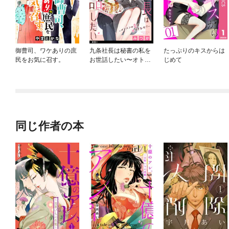
御曹司、ワケありの庶
九条社長は秘書の私を
たっぷりのキスからは
民をお気に召す。
お世話したい〜オトメ
じめて
ンの愛は甘すぎま
す！？〜【単話】
同じ作者の本