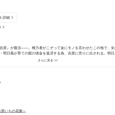
ト詳細
%
吉原』が復活――。権力者がこぞって金にモノを言わせたこの地で、女
・明日風が育ての親の借金を返済する為、吉原に売りに出される。明日
たが、偶然、遊女が男に体を売っている場面に遭遇。自分がここで男に
のの客の男につかまってしまい…！？【ズズズキュン！】
ス
吉原いちの花魁～