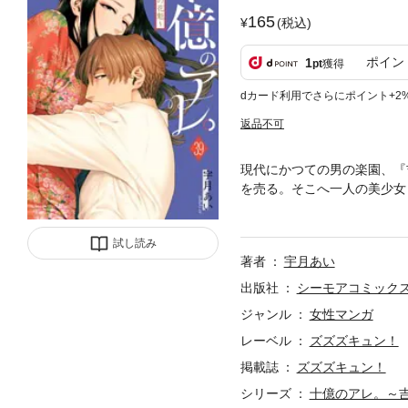
165
(税込)
ポイン
1
pt
獲得
dカード利用でさらにポイント+2
返品不可
現代にかつての男の楽園、『
を売る。そこへ一人の美少女
いう所なのか何も知らなかっ
と知り、逃げ出そうとするも
試し読み
著者
宇月あい
出版社
シーモアコミック
ジャンル
女性マンガ
レーベル
ズズズキュン！
掲載誌
ズズズキュン！
シリーズ
十億のアレ。～