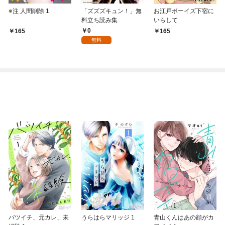
※注 人間削除 1
「ズズズキュン！」無
お江戸ボーイズ下宿に
料立ち読み集
いらして
0
165
165
無料
バツイチ、元カレ、未
うらはらマリッジ 1
青山くんはあの顔がカ