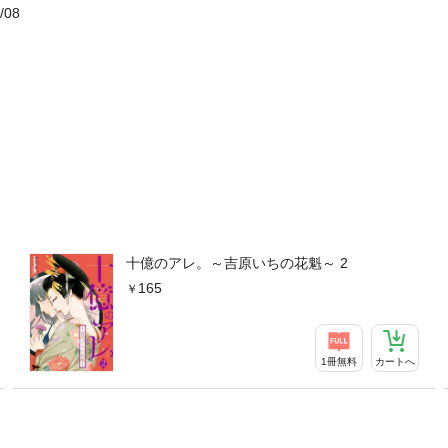
/08
十億のアレ。～吉原いちの花魁～ 2
165
1冊無料
カートへ