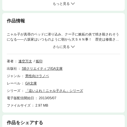
もっと見る
作品情報
ニャル子が真尋のベッドに潜り込み、クー子に嫉妬の炎で焼き殺されそう
になる――八坂家はいつものように朝から大ＳＡＮ事！ 歴史は修復さ
れ、ニャル子達のいる日常が戻った。ありえない非日常こそ、いまは自分
の日常である――そう自覚した真尋だ。そんな矢先、焼失していた地球拠
点の修復が終了したとの連絡が入った。確認へ行くべきと提案する真尋
と、後回しにしようとするニャル子達。そんなやりとりのさなか知らぬ声
著者
逢空万太
狐印
がかかり―― 「アトラク＝ナクア星人、銀アト子と申します……どう
出版社
SBクリエイティブ/GA文庫
ぞ、よしなに」 ニャル子の友人、アト子が地球にやって来て――！？
宇宙邪神混沌コメディ第１０巻！ ※電子版は文庫版と一部異なる場合が
ジャンル
男性向けラノベ
ありますので、あらかじめご了承ください
レーベル
GA文庫
シリーズ
「這いよれ！ニャル子さん」シリーズ
電子版配信開始日
2013/05/07
ファイルサイズ
2.97 MB
作品をシェアする