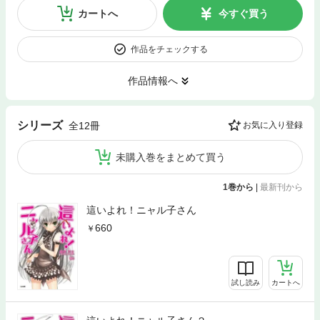
カートへ
今すぐ買う
作品をチェックする
作品情報へ
シリーズ
全12冊
お気に入り登録
未購入巻をまとめて買う
1巻から
|
最新刊から
這いよれ！ニャル子さん
660
試し読み
カートへ