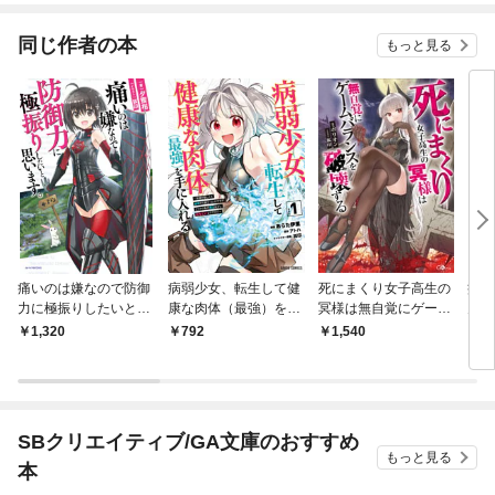
同じ作者の本
もっと見る
痛いのは嫌なので防御
病弱少女、転生して健
死にまくり女子高生の
痛い
力に極振りしたいと思
康な肉体（最強）を手
冥様は無自覚にゲーム
力に
います。
に入れる 1 ～友達が
バランスを破壊する
いま
1,320
792
1,540
1,
欲しくて魔境から旅立
【イ
ったのですが、どうや
ら私の魔法は少しおか
しいようです！？～
SBクリエイティブ/GA文庫のおすすめ
もっと見る
本