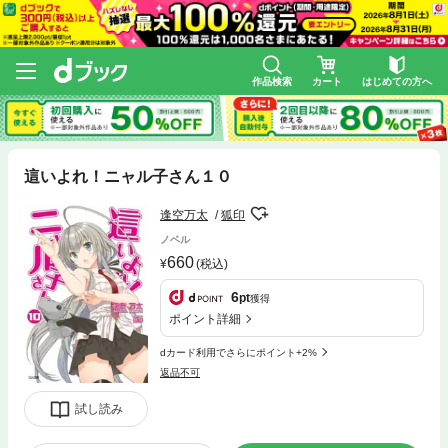
作品検索
カート
はじめての方へ
這いよれ！ニャル子さん１０
逢空万太
狐印
ノベル
660
(税込)
6
pt
獲得
ポイント詳細
dカード利用でさらにポイント+2%
返品不可
試し読み