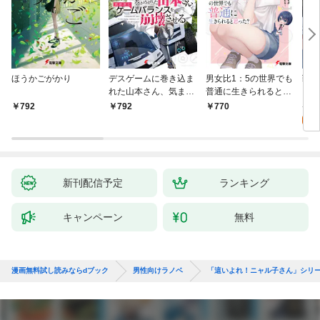
ほうかごがかり
デスゲームに巻き込ま
男女比1：5の世界でも
戦地
れた山本さん、気まま
普通に生きられると思
カシ
にゲームバランスを崩
った？ ～激重感情な
活を
8
792
792
770
壊させる【電子特別
彼女たちが無自覚男子
特典
試
版】
に翻弄されたら～
新刊配信予定
ランキング
キャンペーン
無料
漫画無料試し読みならdブック
男性向けラノベ
「這いよれ！ニャル子さん」シリ