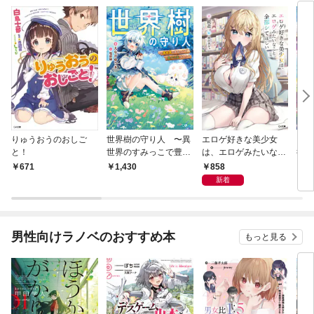
りゅうおうのおしご
世界樹の守り人 〜異
エロゲ好きな美少女
ここ
と！
世界のすみっこで豊か
は、エロゲみたいなこ
行け
な国づくり〜
と全部シてほしい【電
年が
858
671
1,430
1,
子ＳＳ特典付き】
って
新着
男性向けラノベのおすすめ本
もっと見る