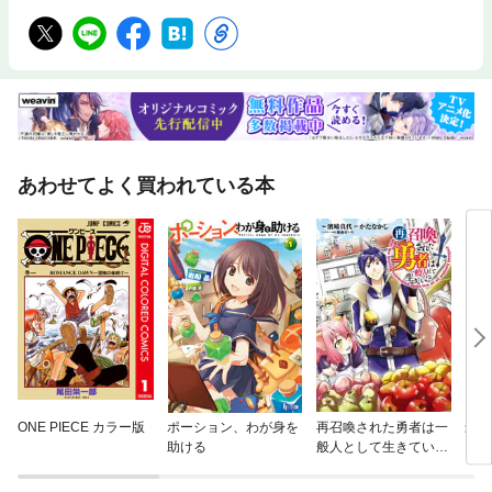
あわせてよく買われている本
ONE PIECE カラー版
ポーション、わが身を
再召喚された勇者は一
最強
助ける
般人として生きてい
く？