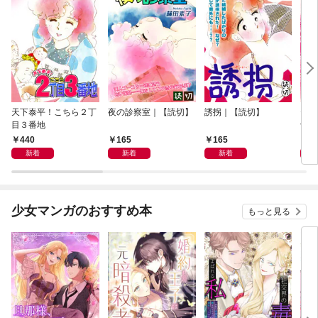
天下泰平！こちら２丁
夜の診察室｜【読切】
誘拐｜【読切】
テレ
目３番地
切】
440
165
165
1
新着
新着
新着
少女マンガのおすすめ本
もっと見る