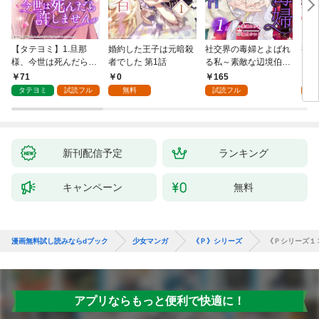
【タテヨミ】1.旦那
婚約した王子は元暗殺
社交界の毒婦とよばれ
視線
様、今世は死んだら許
者でした 第1話
る私～素敵な辺境伯令
る 1
しません
息に腕を折られたの
71
0
165
1
で、責任とってもらい
タテヨミ
試読フル
無料
試読フル
試
ます～［ばら売り］
第1話
新刊配信予定
ランキング
キャンペーン
無料
漫画無料試し読みならdブック
少女マンガ
《Ｐ》シリーズ
《Ｐシリーズ１
アプリならもっと便利で快適に！