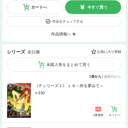
カートへ
今すぐ買う
作品をチェックする
作品情報へ
シリーズ
全21冊
お気に入り登録
未購入巻をまとめて買う
1巻から
|
最新刊から
《Ｐシリーズ１》 Ｌ６～外を夢みて～
330
1冊無料
カートへ