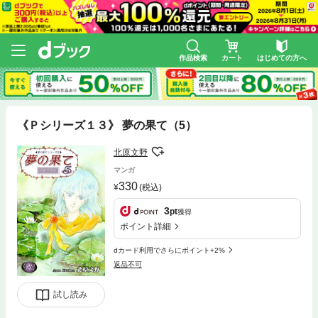
作品検索
カート
はじめての方へ
《Ｐシリーズ１３》 夢の果て（5）
北原文野
マンガ
330
(税込)
3
pt
獲得
ポイント詳細
dカード利用でさらにポイント+2%
返品不可
試し読み