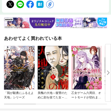
あわせてよく買われている本
「我が驍勇にふるえよ
美醜の大地～復讐のた
乙女ゲーム六周目、オ
地味
天地」シリーズ
めに顔を捨てた女～
ートモードが切れまし
な婚
（分冊版）
た。
ク）