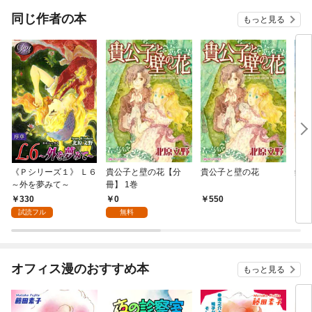
同じ作者の本
もっと見る
《Ｐシリーズ１》 Ｌ６
貴公子と壁の花【分
貴公子と壁の花
銀河
～外を夢みて～
冊】 1巻
330
0
550
5
試読フル
無料
オフィス漫のおすすめ本
もっと見る