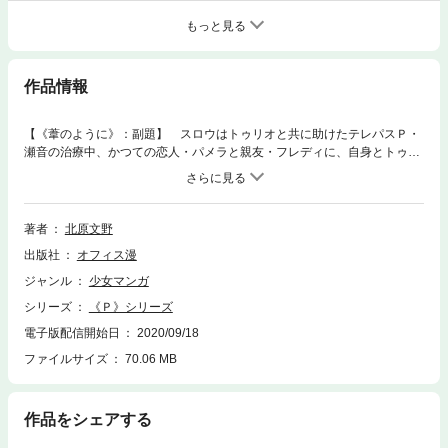
もっと見る
作品情報
【《葦のように》：副題】 スロウはトゥリオと共に助けたテレパスＰ・
瀬音の治療中、かつての恋人・パメラと親友・フレディに、自身とトゥリ
オが《Ｐ》であることを知られてしまう。人間を信用できないスロウは２
人の記憶を消し事態の収拾をはかろうとするが、そんなスロウの頑固な
《人間不信》に嫌気が差し、トゥリオは家を飛び出していってしまう。一
方、《Ｐ》を排除し、利用し、全地下都市を支配しようと企むゲオルグIII
著者
北原文野
世の恐ろしい計画は秘密裏に着々と進行していた……。《Ｐ》とそれに関
出版社
オフィス漫
わる人々の運命が静かに動き出す。これはスロウにまつわる深く悲しみに
満ちた物語……。北原文野先生がお贈りする壮大なる超能力者《Ｐ》たち
ジャンル
少女マンガ
のサーガ、待望の新シリーズ『スロウの章』第５章！！ 《Ｐ》シリーズ
シリーズ
《Ｐ》シリーズ
第13巻！！
電子版配信開始日
2020/09/18
ファイルサイズ
70.06 MB
作品をシェアする