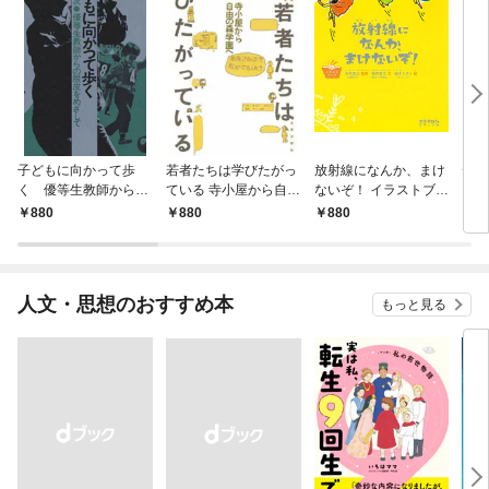
子どもに向かって歩
若者たちは学びたがっ
放射線になんか、まけ
ディ
く 優等生教師からの
ている 寺小屋から自由
ないぞ！ イラストブッ
を受
脱皮をめざして
の森学園へ
ク
成長
880
880
880
8
メリ
シャ
人文・思想のおすすめ本
もっと見る