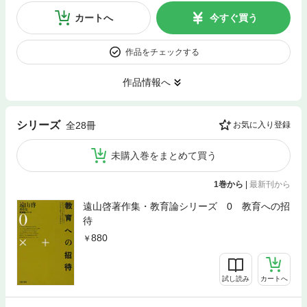
カートへ
今すぐ買う
作品をチェックする
作品情報へ
シリーズ
全28冊
お気に入り登録
未購入巻をまとめて買う
1巻から
|
最新刊から
遠山啓著作集・教育論シリーズ 0 教育への招
待
880
試し読み
カートへ