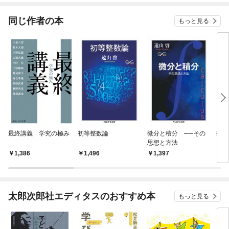
てく
OMI
同じ作者の本
もっと見る
最終講義 学究の極み
初等整数論
微分と積分 ──その
数学
思想と方法
1,386
1,496
1,397
1,
太郎次郎社エディタスのおすすめ本
もっと見る