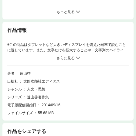
もっと見る
作品情報
※この商品はタブレットなど大きいディスプレイを備えた端末で読むこと
に適しています。また、文字だけを拡大することや、文字列のハイライ
ト、検索、辞書の参照、引用などの機能が使用できません。数学入門…
「数学は変貌する」「現代数学講話」「なぜ数学を学ぶか」など数学史・
現代数学・数学勉強法を親しみやすく解説。
著者
遠山啓
出版社
太郎次郎社エディタス
ジャンル
人文・思想
シリーズ
遠山啓著作集
電子版配信開始日
2014/09/16
ファイルサイズ
55.68 MB
作品をシェアする