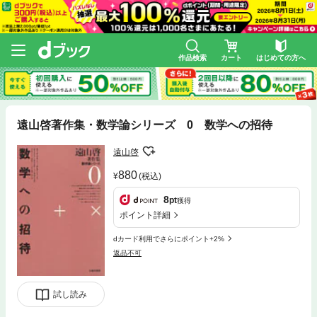
作品検索
カート
はじめての方へ
遠山啓著作集・数学論シリーズ 0 数学への招待
遠山啓
880
(税込)
8
pt
獲得
ポイント詳細
dカード利用でさらにポイント+2%
返品不可
試し読み