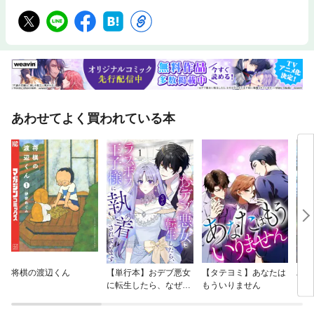
あわせてよく買われている本
将棋の渡辺くん
【単行本】おデブ悪女
【タテヨミ】あなたは
バッ
に転生したら、なぜか
もういりません
ロイ
ラスボス王子様に執着
今世
されています
りが