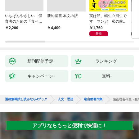
いちばんやさしい 保
新約聖書 本文の訳
実は私、転生９回生で
自閉
育者のための「食べな
す マンガ 私の前世
が小
い子」サポートＢＯＯ
物語
あう
1,760
2,
￥2,200
￥4,400
Ｋ 偏食・少食のお悩
新着
み解決！
新刊配信予定
ランキング
キャンペーン
無料
漫画無料試し読みならdブック
人文・思想
遠山啓著作集
遠山啓著作集・数
アプリならもっと便利で快適に！